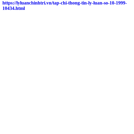
https://lyluanchinhtri.vn/tap-chi-thong-tin-ly-luan-so-10-1999-
10434.html