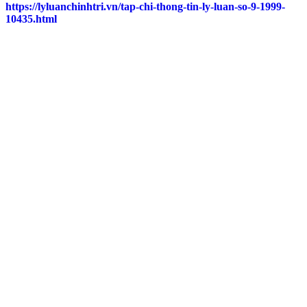
https://lyluanchinhtri.vn/tap-chi-thong-tin-ly-luan-so-9-1999-
10435.html