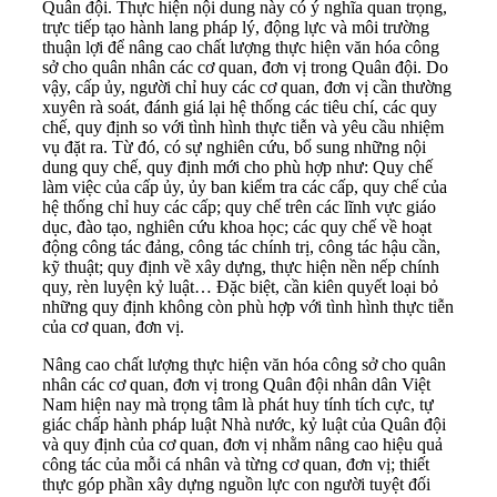
Quân đội. Thực hiện nội dung này có ý nghĩa quan trọng,
trực tiếp tạo hành lang pháp lý, động lực và môi trường
thuận lợi để nâng cao chất lượng thực hiện văn hóa công
sở cho quân nhân các cơ quan, đơn vị trong Quân đội. Do
vậy, cấp ủy, người chỉ huy các cơ quan, đơn vị cần thường
xuyên rà soát, đánh giá lại hệ thống các tiêu chí, các quy
chế, quy định so với tình hình thực tiễn và yêu cầu nhiệm
vụ đặt ra. Từ đó, có sự nghiên cứu, bổ sung những nội
dung quy chế, quy định mới cho phù hợp như: Quy chế
làm việc của cấp ủy, ủy ban kiểm tra các cấp, quy chế của
hệ thống chỉ huy các cấp; quy chế trên các lĩnh vực giáo
dục, đào tạo, nghiên cứu khoa học; các quy chế về hoạt
động công tác đảng, công tác chính trị, công tác hậu cần,
kỹ thuật; quy định về xây dựng, thực hiện nền nếp chính
quy, rèn luyện kỷ luật… Đặc biệt, cần kiên quyết loại bỏ
những quy định không còn phù hợp với tình hình thực tiễn
của cơ quan, đơn vị.
Nâng cao chất lượng thực hiện văn hóa công sở cho quân
nhân các cơ quan, đơn vị trong Quân đội nhân dân Việt
Nam hiện nay mà trọng tâm là phát huy tính tích cực, tự
giác chấp hành pháp luật Nhà nước, kỷ luật của Quân đội
và quy định của cơ quan, đơn vị nhằm nâng cao hiệu quả
công tác của mỗi cá nhân và từng cơ quan, đơn vị; thiết
thực góp phần xây dựng nguồn lực con người tuyệt đối