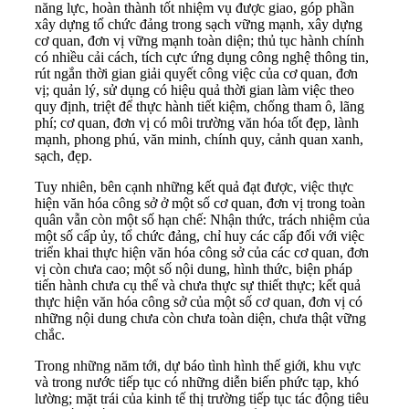
năng lực, hoàn thành tốt nhiệm vụ được giao, góp phần
xây dựng tổ chức đảng trong sạch vững mạnh, xây dựng
cơ quan, đơn vị vững mạnh toàn diện; thủ tục hành chính
có nhiều cải cách, tích cực ứng dụng công nghệ thông tin,
rút ngắn thời gian giải quyết công việc của cơ quan, đơn
vị; quản lý, sử dụng có hiệu quả thời gian làm việc theo
quy định, triệt để thực hành tiết kiệm, chống tham ô, lãng
phí; cơ quan, đơn vị có môi trường văn hóa tốt đẹp, lành
mạnh, phong phú, văn minh, chính quy, cảnh quan xanh,
sạch, đẹp.
Tuy nhiên, bên cạnh những kết quả đạt được, việc thực
hiện văn hóa công sở ở một số cơ quan, đơn vị trong toàn
quân vẫn còn một số hạn chế: Nhận thức, trách nhiệm của
một số cấp ủy, tổ chức đảng, chỉ huy các cấp đối với việc
triển khai thực hiện văn hóa công sở của các cơ quan, đơn
vị còn chưa cao; một số nội dung, hình thức, biện pháp
tiến hành chưa cụ thể và chưa thực sự thiết thực; kết quả
thực hiện văn hóa công sở của một số cơ quan, đơn vị có
những nội dung chưa còn chưa toàn diện, chưa thật vững
chắc.
Trong những năm tới, dự báo tình hình thế giới, khu vực
và trong nước tiếp tục có những diễn biến phức tạp, khó
lường; mặt trái của kinh tế thị trường tiếp tục tác động tiêu