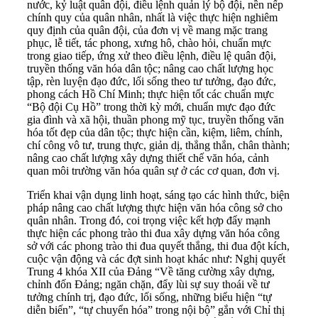
nước, kỷ luật quân đội, điều lệnh quản lý bộ đội, nền nếp
chính quy của quân nhân, nhất là việc thực hiện nghiêm
quy định của quân đội, của đơn vị về mang mặc trang
phục, lễ tiết, tác phong, xưng hô, chào hỏi, chuẩn mực
trong giao tiếp, ứng xử theo điều lệnh, điều lệ quân đội,
truyền thống văn hóa dân tộc; nâng cao chất lượng học
tập, rèn luyện đạo đức, lối sống theo tư tưởng, đạo đức,
phong cách Hồ Chí Minh; thực hiện tốt các chuẩn mực
“Bộ đội Cụ Hồ” trong thời kỳ mới, chuẩn mực đạo đức
gia đình và xã hội, thuần phong mỹ tục, truyền thống văn
hóa tốt đẹp của dân tộc; thực hiện cần, kiệm, liêm, chính,
chí công vô tư, trung thực, giản dị, thẳng thắn, chân thành;
nâng cao chất lượng xây dựng thiết chế văn hóa, cảnh
quan môi trường văn hóa quân sự ở các cơ quan, đơn vị.
Triển khai vận dụng linh hoạt, sáng tạo các hình thức, biện
pháp nâng cao chất lượng thực hiện văn hóa công sở cho
quân nhân. Trong đó, coi trọng việc kết hợp đẩy mạnh
thực hiện các phong trào thi đua xây dựng văn hóa công
sở với các phong trào thi đua quyết thắng, thi đua đột kích,
cuộc vận động và các đợt sinh hoạt khác như: Nghị quyết
Trung 4 khóa XII của Đảng “Về tăng cường xây dựng,
chỉnh đốn Đảng; ngăn chặn, đẩy lùi sự suy thoái về tư
tưởng chính trị, đạo đức, lối sống, những biểu hiện “tự
diễn biến”, “tự chuyển hóa” trong nội bộ” gắn với Chỉ thị