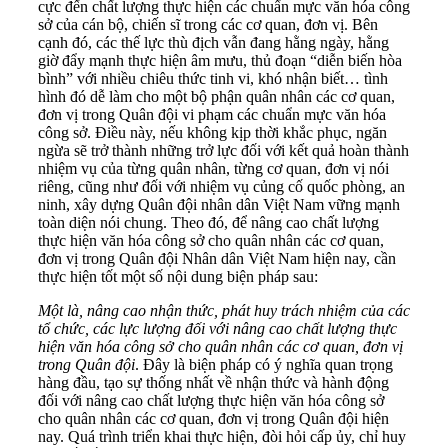
cực đến chất lượng thực hiện các chuẩn mực văn hóa công
sở của cán bộ, chiến sĩ trong các cơ quan, đơn vị. Bên
cạnh đó, các thế lực thù địch vẫn đang hằng ngày, hằng
giờ đẩy mạnh thực hiện âm mưu, thủ đoạn “diễn biến hòa
bình” với nhiều chiêu thức tinh vi, khó nhận biết… tình
hình đó dễ làm cho một bộ phận quân nhân các cơ quan,
đơn vị trong Quân đội vi phạm các chuẩn mực văn hóa
công sở. Điều này, nếu không kịp thời khắc phục, ngăn
ngừa sẽ trở thành những trở lực đối với kết quả hoàn thành
nhiệm vụ của từng quân nhân, từng cơ quan, đơn vị nói
riêng, cũng như đối với nhiệm vụ củng cố quốc phòng, an
ninh, xây dựng Quân đội nhân dân Việt Nam vững mạnh
toàn diện nói chung. Theo đó, để nâng cao chất lượng
thực hiện văn hóa công sở cho quân nhân các cơ quan,
đơn vị trong Quân đội Nhân dân Việt Nam hiện nay, cần
thực hiện tốt một số nội dung biện pháp sau:
Một là, nâng cao nhận thức, phát huy trách nhiệm của các
tổ chức, các lực lượng đối với nâng cao chất lượng thực
hiện văn hóa công sở cho quân nhân các cơ quan, đơn vị
trong Quân đội
. Đây là biện pháp có ý nghĩa quan trọng
hàng đầu, tạo sự thống nhất về nhận thức và hành động
đối với nâng cao chất lượng thực hiện văn hóa công sở
cho quân nhân các cơ quan, đơn vị trong Quân đội hiện
nay. Quá trình triển khai thực hiện, đòi hỏi cấp ủy, chỉ huy