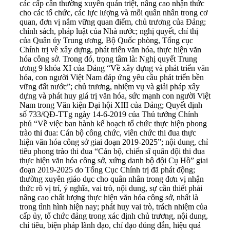
các cấp cần thường xuyên quán triệt, nâng cao nhận thức
cho các tổ chức, các lực lượng và mỗi quân nhân trong cơ
quan, đơn vị nắm vững quan điểm, chủ trương của Đảng;
chính sách, pháp luật của Nhà nước; nghị quyết, chỉ thị
của Quân ủy Trung ương, Bộ Quốc phòng, Tổng cục
Chính trị về xây dựng, phát triển văn hóa, thực hiện văn
hóa công sở. Trong đó, trọng tâm là: Nghị quyết Trung
ương 9 khóa XI của Đảng “Về xây dựng và phát triển văn
hóa, con người Việt Nam đáp ứng yêu cầu phát triển bền
vững đất nước”; chủ trương, nhiệm vụ và giải pháp xây
dựng và phát huy giá trị văn hóa, sức mạnh con người Việt
Nam trong Văn kiện Đại hội XIII của Đảng; Quyết định
số 733/QĐ-TTg ngày 14-6-2019 của Thủ tướng Chính
phủ “Về việc ban hành kế hoạch tổ chức thực hiện phong
trào thi đua: Cán bộ công chức, viên chức thi đua thực
hiện văn hóa công sở giai đoạn 2019-2025”; nội dung, chỉ
tiêu phong trào thi đua “Cán bộ, chiến sĩ quân đội thi đua
thực hiện văn hóa công sở, xứng danh bộ đội Cụ Hồ” giai
đoạn 2019-2025 do Tổng Cục Chính trị đã phát động;
thường xuyên giáo dục cho quân nhân trong đơn vị nhận
thức rõ vị trí, ý nghĩa, vai trò, nội dung, sự cần thiết phải
nâng cao chất lượng thực hiện văn hóa công sở, nhất là
trong tình hình hiện nay; phát huy vai trò, trách nhiệm của
cấp ủy, tổ chức đảng trong xác định chủ trương, nội dung,
chỉ tiêu, biện pháp lãnh đạo, chỉ đạo đúng đắn, hiệu quả