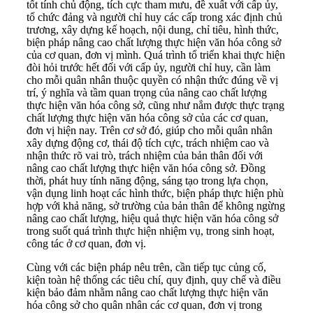
tốt tính chủ động, tích cực tham mưu, đề xuất với cấp ủy,
tổ chức đảng và người chỉ huy các cấp trong xác định chủ
trương, xây dựng kế hoạch, nội dung, chỉ tiêu, hình thức,
biện pháp nâng cao chất lượng thực hiện văn hóa công sở
của cơ quan, đơn vị mình. Quá trình tổ triển khai thực hiện
đòi hỏi trước hết đối với cấp ủy, người chỉ huy, cần làm
cho mỗi quân nhân thuộc quyền có nhận thức đúng về vị
trí, ý nghĩa và tầm quan trọng của nâng cao chất lượng
thực hiện văn hóa công sở, cũng như nắm được thực trạng
chất lượng thực hiện văn hóa công sở của các cơ quan,
đơn vị hiện nay. Trên cơ sở đó, giúp cho mỗi quân nhân
xây dựng động cơ, thái độ tích cực, trách nhiệm cao và
nhận thức rõ vai trò, trách nhiệm của bản thân đối với
nâng cao chất lượng thực hiện văn hóa công sở. Đồng
thời, phát huy tính năng động, sáng tạo trong lựa chọn,
vận dụng linh hoạt các hình thức, biện pháp thực hiện phù
hợp với khả năng, sở trường của bản thân để không ngừng
nâng cao chất lượng, hiệu quả thực hiện văn hóa công sở
trong suốt quá trình thực hiện nhiệm vụ, trong sinh hoạt,
công tác ở cơ quan, đơn vị.
Cùng với các biện pháp nêu trên, cần tiếp tục củng cố,
kiện toàn hệ thống các tiêu chí, quy định, quy chế và điều
kiện bảo đảm nhằm nâng cao chất lượng thực hiện văn
hóa công sở cho quân nhân các cơ quan, đơn vị trong