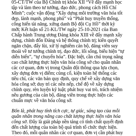
05-CT/TW của Bộ Chính trị khóa XII “Về đẩy mạnh học
tập và làm theo tư tưởng, đạo đức, phong cách Hồ Chí
Minh”; cuộc vận động “Xây dựng môi trường văn hóa tốt
đẹp, lành mạnh, phong phú” và “Phát huy truyền thống,
cống hiến tài năng, xứng danh Bộ đội Cụ Hồ” thời kỳ
mới; Kết luận số 21-KL/TW ngày 25-10-2021 của Ban
Chấp hành Trung ương Đảng khóa XIII về đẩy mạnh xây
dựng, chỉnh đốn Đảng và hệ thống chính trị; kiên quyết
ngăn chặn, đẩy lùi, xử lý nghiêm cán bộ, đảng viên suy
thoái về tư tưởng chính trị, đạo đức, lối sống, biểu hiện “tự
diễn biến”, “tự chuyển hóa”. Đặc biệt, cần chú trọng nâng
cao chất lượng thực hiện văn hóa công sở cho quân nhân
các cơ quan, đơn vị trong Quân đội thông qua lựa chọn,
xây dựng đơn vị điểm; củng cố, kiện toàn hệ thống các
tiêu chí, các văn bản quy định, quy chế về xây dựng văn
hóa công sở; duy trì các nền nếp, chế độ về xây dựng
chính quy, rèn luyện kỷ luật; phát huy vai trò, trách nhiệm
nêu gương của cán bộ, đảng viên trong thực hiện các
chuẩn mực về văn hóa công sở.
Bốn là, phát huy tính tích cực, tự giác, sáng tạo của mỗi
quân nhân
trong nâng cao chất lượng thực hiện văn hóa
công sở.
Đây là giải pháp nền tảng có tính chất quyết định
đến chất lượng của toàn bộ quá trình tổ chức thực hiện.
Theo đó, mỗi quân nhân các cơ quan, đơn vị cần phát huy