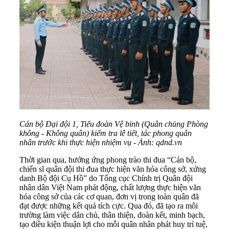
Cán bộ Đại đội 1, Tiểu đoàn Vệ binh (Quân chủng Phòng
không - Không quân) kiểm tra lễ tiết, tác phong quân
nhân trước khi thực hiện nhiệm vụ - Ảnh: qdnd.vn
Thời gian qua, hưởng ứng phong trào thi đua “Cán bộ,
chiến sĩ quân đội thi đua thực hiện văn hóa công sở, xứng
danh Bộ đội Cụ Hồ” do Tổng cục Chính trị Quân đội
nhân dân Việt Nam phát động, chất lượng thực hiện văn
hóa công sở của các cơ quan, đơn vị trong toàn quân đã
đạt được những kết quả tích cực. Qua đó, đã tạo ra môi
trường làm việc dân chủ, thân thiện, đoàn kết, minh bạch,
tạo điều kiện thuận lợi cho mỗi quân nhân phát huy trí tuệ,