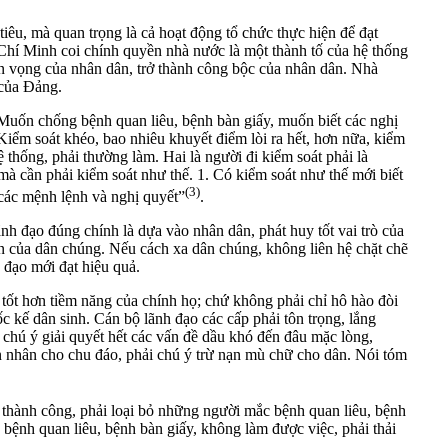
iêu, mà quan trọng là cả hoạt động tổ chức thực hiện để đạt
Chí Minh coi chính quyền nhà nước là một thành tố của hệ thống
yện vọng của nhân dân, trở thành công bộc của nhân dân. Nhà
 của Đảng.
Muốn chống bệnh quan liêu, bệnh bàn giấy, muốn biết các nghị
Kiểm soát khéo, bao nhiêu khuyết điểm lòi ra hết, hơn nữa, kiểm
ệ thống, phải thường làm. Hai là người đi kiểm soát phải là
mà cần phải kiểm soát như thế. 1. Có kiểm soát như thế mới biết
(3)
 các mệnh lệnh và nghị quyết”
.
nh đạo đúng chính là dựa vào nhân dân, phát huy tốt vai trò của
n của dân chúng. Nếu cách xa dân chúng, không liên hệ chặt chẽ
 đạo mới đạt hiệu quả.
 tốt hơn tiềm năng của chính họ; chứ không phải chỉ hô hào đòi
c kế dân sinh. Cán bộ lãnh đạo các cấp phải tôn trọng, lắng
 chú ý giải quyết hết các vấn đề dầu khó đến đâu mặc lòng,
ạn nhân cho chu đáo, phải chú ý trừ nạn mù chữ cho dân. Nói tóm
 thành công, phải loại bỏ những người mắc bệnh quan liêu, bệnh
bệnh quan liêu, bệnh bàn giấy, không làm được việc, phải thải