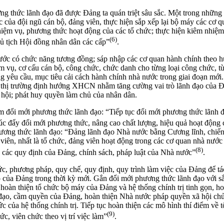
g thức lãnh đạo đã được Đảng ta quán triệt sâu sắc. Một trong những
c của đội ngũ cán bộ, đảng viên, thực hiện sắp xếp lại bộ máy các cơ q
hiệm vụ, phương thức hoạt động của các tổ chức; thực hiện kiêm nhiệm
(6)
chủ tịch Hội đồng nhân dân các cấp”
.
ớc có chức năng tương đồng; sáp nhập các cơ quan hành chính theo hư
ệm vụ, cơ cấu cán bộ, công chức, chức danh cho từng loại công chức, t
ứng yêu cầu, mục tiêu cải cách hành chính nhà nước trong giai đoạn mới
tế thị trường định hướng XHCN nhằm tăng cường vai trò lãnh đạo của Đ
ã hội; phát huy quyền làm chủ của nhân dân.
đổi mới phương thức lãnh đạo: “Tiếp tục đổi mới phương thức lãnh đạo
húc đẩy đổi mới phương thức, nâng cao chất lượng, hiệu quả hoạt động c
hương thức lãnh đạo: “Đảng lãnh đạo Nhà nước bằng Cương lĩnh, chiến l
 viên, nhất là tổ chức, đảng viên hoạt động trong các cơ quan nhà nướ
(8)
i, các quy định của Đảng, chính sách, pháp luật của Nhà nước”
.
ức, phương pháp, quy chế, quy định, quy trình làm việc của Đảng để t
đạo của Đảng trong thời kỳ mới. Gắn đổi mới phương thức lãnh đạo với s
 hoàn thiện tổ chức bộ máy của Đảng và hệ thống chính trị tinh gọn, ho
 đạo, cầm quyền của Đảng, hoàn thiện Nhà nước pháp quyền xã hội chủ 
ức của hệ thống chính trị. Tiếp tục hoàn thiện các mô hình thí điểm về
(9)
ức, viên chức theo vị trí việc làm”
.