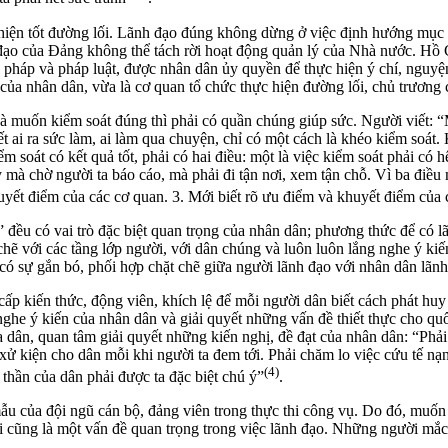
 hiện tốt đường lối. Lãnh đạo đúng không dừng ở việc định hướng mục t
 đạo của Đảng không thể tách rời hoạt động quản lý của Nhà nước. Hồ 
ến pháp và pháp luật, được nhân dân ủy quyền để thực hiện ý chí, ngu
 của nhân dân, vừa là cơ quan tổ chức thực hiện đường lối, chủ trương
à muốn kiểm soát đúng thì phải có quần chúng giúp sức. Người viết: “
 ai ra sức làm, ai làm qua chuyện, chỉ có một cách là khéo kiểm soát. 
 soát có kết quả tốt, phải có hai điều: một là việc kiểm soát phải có h
 mà chờ người ta báo cáo, mà phải đi tận nơi, xem tận chỗ. Vì ba điều 
huyết điểm của các cơ quan. 3. Mới biết rõ ưu điểm và khuyết điểm của
ều có vai trò đặc biệt quan trọng của nhân dân; phương thức để có lã
ẽ với các tầng lớp người, với dân chúng và luôn luôn lắng nghe ý kiế
 có sự gắn bó, phối hợp chặt chẽ giữa người lãnh đạo với nhân dân lãnh
p kiến thức, động viên, khích lệ để mỗi người dân biết cách phát huy
nghe ý kiến của nhân dân và giải quyết những vấn đề thiết thực cho quố
 dân, quan tâm giải quyết những kiến nghị, đề đạt của nhân dân: “Phải
 xử kiện cho dân mỗi khi người ta đem tới. Phải chăm lo việc cứu tế n
(4)
h thần của dân phải được ta đặc biệt chú ý”
.
ẫu của đội ngũ cán bộ, đảng viên trong thực thi công vụ. Do đó, muốn
 cũng là một vấn đề quan trọng trong việc lãnh đạo. Những người mắc 