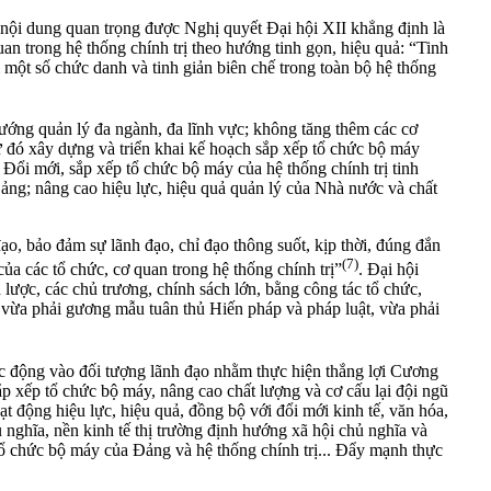
 nội dung quan trọng được Nghị quyết Đại hội XII khẳng định là
uan trong hệ thống chính trị theo hướng tinh gọn, hiệu quả: “Tinh
 một số chức danh và tinh giản biên chế trong toàn bộ hệ thống
ớng quản lý đa ngành, đa lĩnh vực; không tăng thêm các cơ
ừ đó xây dựng và triển khai kế hoạch sắp xếp tổ chức bộ máy
. Đổi mới, sắp xếp tổ chức bộ máy của hệ thống chính trị tinh
ảng; nâng cao hiệu lực, hiệu quả quản lý của Nhà nước và chất
, bảo đảm sự lãnh đạo, chỉ đạo thông suốt, kịp thời, đúng đắn
(7)
ủa các tổ chức, cơ quan trong hệ thống chính trị”
. Đại hội
ược, các chủ trương, chính sách lớn, bằng công tác tổ chức,
c vừa phải gương mẫu tuân thủ Hiến pháp và pháp luật, vừa phải
ác động vào đối tượng lãnh đạo nhằm thực hiện thắng lợi Cương
ắp xếp tổ chức bộ máy, nâng cao chất lượng và cơ cấu lại đội ngũ
ạt động hiệu lực, hiệu quả, đồng bộ với đổi mới kinh tế, văn hóa,
nghĩa, nền kinh tế thị trường định hướng xã hội chủ nghĩa và
 tổ chức bộ máy của Đảng và hệ thống chính trị... Đẩy mạnh thực