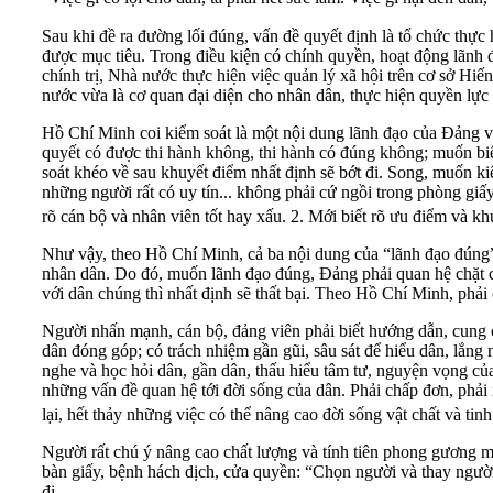
Sau khi đề ra đường lối đúng, vấn đề quyết định là tổ chức thực
được mục tiêu. Trong điều kiện có chính quyền, hoạt động lãnh
chính trị, Nhà nước thực hiện việc quản lý xã hội trên cơ sở Hi
nước vừa là cơ quan đại diện cho nhân dân, thực hiện quyền lực
Hồ Chí Minh coi kiểm soát là một nội dung lãnh đạo của Đảng v
quyết có được thi hành không, thi hành có đúng không; muốn biết
soát khéo về sau khuyết điểm nhất định sẽ bớt đi. Song, muốn kiểm
những người rất có uy tín... không phải cứ ngồi trong phòng giấy
rõ cán bộ và nhân viên tốt hay xấu. 2. Mới biết rõ ưu điểm và k
Như vậy, theo Hồ Chí Minh, cả ba nội dung của “lãnh đạo đúng” đ
nhân dân. Do đó, muốn lãnh đạo đúng, Đảng phải quan hệ chặt ch
với dân chúng thì nhất định sẽ thất bại. Theo Hồ Chí Minh, phải
Người nhấn mạnh, cán bộ, đảng viên phải biết hướng dẫn, cung cấ
dân đóng góp; có trách nhiệm gần gũi, sâu sát để hiểu dân, lắng 
nghe và học hỏi dân, gần dân, thấu hiểu tâm tư, nguyện vọng của
những vấn đề quan hệ tới đời sống của dân. Phải chấp đơn, phải
lại, hết thảy những việc có thể nâng cao đời sống vật chất và tin
Người rất chú ý nâng cao chất lượng và tính tiên phong gương m
bàn giấy, bệnh hách dịch, cửa quyền: “Chọn người và thay người
đi.