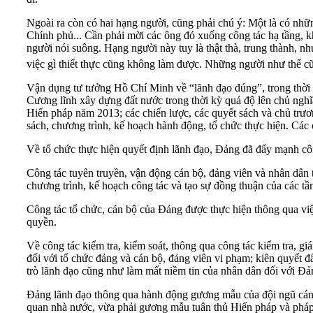
Ngoài ra còn có hai hạng người, cũng phải chú ý: Một là có nhữ
Chính phủ... Cần phải mời các ông đó xuống công tác hạ tầng, kh
người nói suông. Hạng người này tuy là thật thà, trung thành, nh
việc gì thiết thực cũng không làm được. Những người như thế c
Vận dụng tư tưởng Hồ Chí Minh về “lãnh đạo đúng”, trong thời k
Cương lĩnh xây dựng đất nước trong thời kỳ quá độ lên chủ ngh
Hiến pháp năm 2013; các chiến lược, các quyết sách và chủ trươ
sách, chương trình, kế hoạch hành động, tổ chức thực hiện. Các c
Về tổ chức thực hiện quyết định lãnh đạo, Đảng đã đẩy mạnh công
Công tác tuyên truyền, vận động cán bộ, đảng viên và nhân dân 
chương trình, kế hoạch công tác và tạo sự đồng thuận của các tầ
Công tác tổ chức, cán bộ của Đảng được thực hiện thông qua việc
quyền.
Về công tác kiểm tra, kiểm soát, thông qua công tác kiểm tra, 
đối với tổ chức đảng và cán bộ, đảng viên vi phạm; kiên quyết đ
trò lãnh đạo cũng như làm mất niềm tin của nhân dân đối với Đả
Đảng lãnh đạo thông qua hành động gương mẫu của đội ngũ cán bộ
quan nhà nước, vừa phải gương mẫu tuân thủ Hiến pháp và pháp l