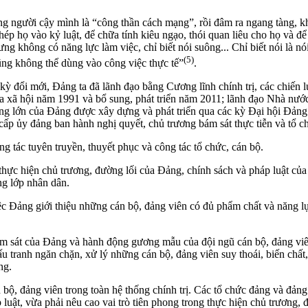
ng người cậy mình là “công thần cách mạng”, rồi đâm ra ngang tàng, k
ép họ vào kỷ luật, để chữa tính kiêu ngạo, thói quan liêu cho họ và đ
ưng không có năng lực làm việc, chỉ biết nói suông... Chỉ biết nói là 
(5)
ũng không thể dùng vào công việc thực tế”
.
ỳ đổi mới, Đảng ta đã lãnh đạo bằng Cương lĩnh chính trị, các chiến l
ĩa xã hội năm 1991 và bổ sung, phát triển năm 2011; lãnh đạo Nhà nư
ng lớn của Đảng được xây dựng và phát triển qua các kỳ Đại hội Đảng t
ấp ủy đảng ban hành nghị quyết, chủ trương bám sát thực tiễn và tổ chứ
 tác tuyên truyền, thuyết phục và công tác tổ chức, cán bộ.
thực hiện chủ trương, đường lối của Đảng, chính sách và pháp luật của
ng lớp nhân dân.
 Đảng giới thiệu những cán bộ, đảng viên có đủ phẩm chất và năng lực
giám sát của Đảng và hành động gương mẫu của đội ngũ cán bộ, đảng viê
ấu tranh ngăn chặn, xử lý những cán bộ, đảng viên suy thoái, biến chất
ng.
, đảng viên trong toàn hệ thống chính trị. Các tổ chức đảng và đảng v
uật, vừa phải nêu cao vai trò tiên phong trong thực hiện chủ trương, 