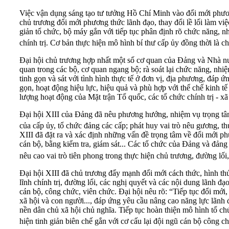
Việc vận dụng sáng tạo tư tưởng Hồ Chí Minh vào đổi mới phươn
chủ trương đổi mới phương thức lãnh đạo, thay đổi lề lối làm việ
giản tổ chức, bộ máy gắn với tiếp tục phân định rõ chức năng, n
chính trị. Cơ bản thực hiện mô hình bí thư cấp ủy đồng thời là 
Đại hội chủ trương hợp nhất một số cơ quan của Đảng và Nhà nư
quan trong các bộ, cơ quan ngang bộ; rà soát lại chức năng, nhi
tinh gọn và sát với tình hình thực tế ở đơn vị, địa phương, đáp 
gọn, hoạt động hiệu lực, hiệu quả và phù hợp với thể chế kinh 
lượng hoạt động của Mặt trận Tổ quốc, các tổ chức chính trị - x
Đại hội XIII của Đảng đã nêu phương hướng, nhiệm vụ trọng tâm 
của cấp ủy, tổ chức đảng các cấp; phát huy vai trò nêu gương, t
XIII đã đặt ra và xác định những vấn đề trọng tâm về đổi mới p
cán bộ, bằng kiểm tra, giám sát... Các tổ chức của Đảng và đảng
nêu cao vai trò tiên phong trong thực hiện chủ trương, đường lố
Đại hội XIII đã chủ trương đẩy mạnh đổi mới cách thức, hình th
lĩnh chính trị, đường lối, các nghị quyết và các nội dung lãnh 
cán bộ, công chức, viên chức. Đại hội nêu rõ: “Tiếp tục đổi mới,
xã hội và con người..., đáp ứng yêu cầu nâng cao năng lực lãnh
nền dân chủ xã hội chủ nghĩa. Tiếp tục hoàn thiện mô hình tổ ch
hiện tinh giản biên chế gắn với cơ cấu lại đội ngũ cán bộ công ch