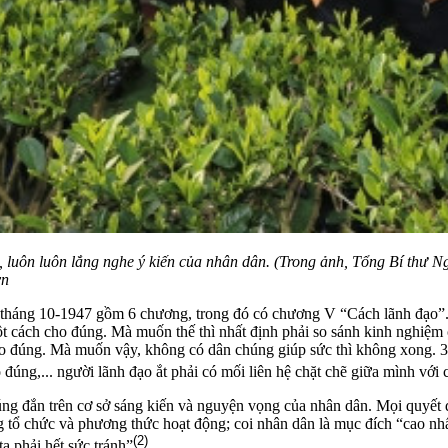
 luôn luôn lắng nghe ý kiến của nhân dân. (Trong ảnh, Tổng Bí thư N
vn
i tháng 10-1947 gồm 6 chương, trong đó có chương V “Cách lãnh đạo”.
một cách cho đúng. Mà muốn thế thì nhất định phải so sánh kinh nghiệ
h cho đúng. Mà muốn vậy, không có dân chúng giúp sức thì không xong. 
đúng,... người lãnh đạo ắt phải có mối liên hệ chặt chẽ giữa mình với 
g đắn trên cơ sở sáng kiến và nguyện vọng của nhân dân. Mọi quyết đ
 tổ chức và phương thức hoạt động; coi nhân dân là mục đích “cao nhất
(2)
ta phải hết sức tránh”
.