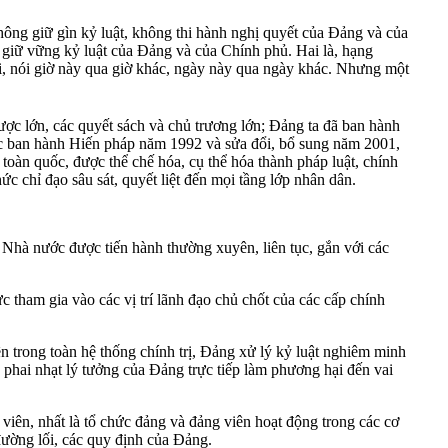
hông giữ gìn kỷ luật, không thi hành nghị quyết của Đảng và của
ể giữ vững kỷ luật của Đảng và của Chính phủ. Hai là, hạng
nói, nói giờ này qua giờ khác, ngày này qua ngày khác. Nhưng một
ược lớn, các quyết sách và chủ trương lớn; Đảng ta đã ban hành
ớc ban hành Hiến pháp năm 1992 và sửa đổi, bổ sung năm 2001,
oàn quốc, được thể chế hóa, cụ thể hóa thành pháp luật, chính
c chỉ đạo sâu sát, quyết liệt đến mọi tầng lớp nhân dân.
 Nhà nước được tiến hành thường xuyên, liên tục, gắn với các
 tham gia vào các vị trí lãnh đạo chủ chốt của các cấp chính
n trong toàn hệ thống chính trị, Đảng xử lý kỷ luật nghiêm minh
, phai nhạt lý tưởng của Đảng trực tiếp làm phương hại đến vai
iên, nhất là tổ chức đảng và đảng viên hoạt động trong các cơ
đường lối, các quy định của Đảng.