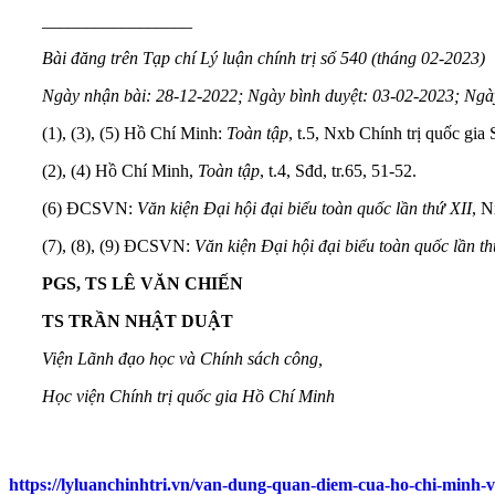
_________________
Bài đăng trên Tạp chí Lý luận chính trị số 540 (tháng 02-2023)
Ngày nhận bài: 28-12-2022; Ngày bình duyệt: 03-02-2023; Ngà
(1), (3), (5) Hồ Chí Minh:
Toàn tập
, t.5, Nxb Chính trị quốc gia
(2), (4) Hồ Chí Minh,
Toàn tập
, t.4, Sđd, tr.65, 51-52.
(6) ĐCSVN:
Văn kiện Đại hội đại biểu toàn quốc lần thứ XII
, N
(7), (8), (9) ĐCSVN:
Văn kiện Đại hội đại biểu toàn quốc lần th
PGS, TS LÊ VĂN CHIẾN
TS TRẦN NHẬT DUẬT
Viện Lãnh đạo học và Chính sách công,
Học viện Chính trị quốc gia Hồ Chí Minh
https://lyluanchinhtri.vn/van-dung-quan-diem-cua-ho-chi-minh