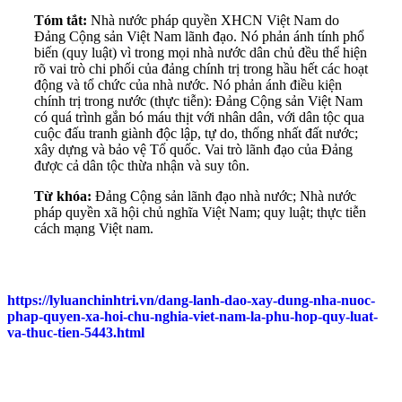
Tóm tắt:
Nhà nước pháp quyền XHCN Việt Nam do
Đảng Cộng sản Việt Nam lãnh đạo. Nó phản ánh tính phổ
biến (quy luật) vì trong mọi nhà nước dân chủ đều thể hiện
rõ vai trò chi phối của đảng chính trị trong hầu hết các hoạt
động và tổ chức của nhà nước. Nó phản ánh điều kiện
chính trị trong nước (thực tiễn): Đảng Cộng sản Việt Nam
có quá trình gắn bó máu thịt với nhân dân, với dân tộc qua
cuộc đấu tranh giành độc lập, tự do, thống nhất đất nước;
xây dựng và bảo vệ Tổ quốc. Vai trò lãnh đạo của Đảng
được cả dân tộc thừa nhận và suy tôn.
Từ khóa:
Đảng Cộng sản lãnh đạo nhà nước; Nhà nước
pháp quyền xã hội chủ nghĩa Việt Nam; quy luật; thực tiễn
cách mạng Việt nam.
https://lyluanchinhtri.vn/dang-lanh-dao-xay-dung-nha-nuoc-
phap-quyen-xa-hoi-chu-nghia-viet-nam-la-phu-hop-quy-luat-
va-thuc-tien-5443.html