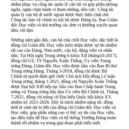
nhằm phục vụ công tác quản lý cán bộ và góp phần phòng
ngừa, ngăn chặn hành vi tham nhũng, tiêu cực. Công tác
quản lý cán bộ đi nước ngoài được thực hiện chặt chẽ.
Công tác bảo vệ chính trị nội bộ được Đảng ủy, Ban Giám
đốc Học viện và thủ trưởng các đơn vị thường xuyên quan
tâm, chỉ đạo.
Những năm gần đây, cán bộ chủ chốt Học viện, đặc biệt là
đồng chí Giám đốc Học viện luôn nhận được sự tín nhiệm
rất cao của Đảng, Nhà nước, cán bộ, đảng viên và nhân
dân. Tại Hội nghị Trung ương 6 khóa XII (tháng10-2017),
đồng chí GS, TS Nguyễn Xuân Thắng, Ủy viên Trung
ương Đảng, Giám đốc Học viện được bầu vào Ban Bí thư
Trung ương Đảng. Tháng 3-2018, đồng chí được Bộ
Chính trị quyết định giữ chức Chủ tịch Hội đồng Lý luận
Trung ương; tháng 1-2021, đồng chí Nguyễn Xuân Thắng
được Đại hội XIII tiếp tục bầu vào Ban Chấp hành Trung
ương và Trung ương bầu làm Ủy viên Bộ Chính trị. Tháng
7-2021, đồng chí trúng cử Đại biểu Quốc hội khóa XV,
nhiệm kỳ 2021-2026. Đây là trách nhiệm nặng nề, đồng
thời là vinh dự to lớn của đồng chí Giám đốc Học viện và
Học viện, góp phần nâng cao vị thế, uy tín của Học viện,
tạo điều kiện để Học viện và hệ thống Trường Đảng hoàn
thành tốt nhiệm vụ trong giai đoạn phát triển mới.