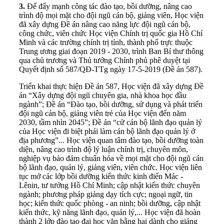
3.
Để đẩy mạnh công tác đào tạo, bồi dưỡng, nâng cao
trình độ mọi mặt cho đội ngũ cán bộ, giảng viên, Học viện
đã xây dựng Đề án nâng cao năng lực đội ngũ cán bộ,
công chức, viên chức Học viện Chính trị quốc gia Hồ Chí
Minh và các trường chính trị tỉnh, thành phố trực thuộc
Trung ương giai đoạn 2019 - 2030, trình Ban Bí thư thông
qua chủ trương và Thủ tướng Chính phủ phê duyệt tại
Quyết định số 587/QĐ-TTg ngày 17-5-2019 (Đề án 587).
Triển khai thực hiện Đề án 587, Học viện đã xây dựng Đề
án “Xây dựng đội ngũ chuyên gia, nhà khoa học đầu
ngành”; Đề án “Đào tạo, bồi dưỡng, sử dụng và phát triển
đội ngũ cán bộ, giảng viên trẻ của Học viện đến năm
2030, tầm nhìn 2045”; Đề án “cử cán bộ lãnh đạo quản lý
của Học viện đi biệt phái làm cán bộ lãnh đạo quản lý ở
địa phương”... Học viện quan tâm đào tạo, bồi dưỡng toàn
diện, nâng cao trình độ lý luận chính trị, chuyên môn,
nghiệp vụ bảo đảm chuẩn hóa về mọi mặt cho đội ngũ cán
bộ lãnh đạo, quản lý, giảng viên, viên chức. Học viện liên
tục mở các lớp bồi dưỡng kiến thức kinh điển Mác -
Lênin, tư tưởng Hồ Chí Minh; cập nhật kiến thức chuyên
ngành; phương pháp giảng dạy tích cực; ngoại ngữ, tin
học; kiến thức quốc phòng - an ninh; bồi dưỡng, cập nhật
kiến thức, kỹ năng lãnh đạo, quản lý,... Học viện đã hoàn
thành 2 lớp đào tạo đại học văn bằng hai dành cho giảng