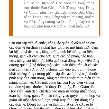
Chí Minh, theo đó Học viện từ song trùng
trực thuộc Ban Chấp hành Trung ương Đảng
và Chính phủ nay chỉ trực thuộc Ban Chấp
hành Trung ương Đảng với chức năng, nhiệm
vụ được tăng cường và tổ chức bộ máy có sự
thay đổi phù hợp với thời kỳ phát triển mới.
Sau khi sắp xếp tổ chức, công tác quản lý điều hành của
các đơn vị ổn định và phát huy tốt theo mô hình mới, đem
lại hiệu quả tích cực, tăng cường tính hệ thống, sự liên
thông, gắn kết chặt chẽ hơn giữa các bộ phận, các lĩnh
vực, nâng cao hiệu lực, hiệu quả hoạt động. Học viện tăng
cường quản lý hệ thống một cách toàn diện trên tất cả các
mặt công tác với phương châm: Chỉ đạo tập trung, thống
nhất nhưng tăng cường phân cấp để các đơn vị trực thuộc
phát huy tính chủ động, sáng tạo trong việc thực hiện chức
năng, nhiệm vụ. Các mặt công tác của Học viện và của
các đơn vị trực thuộc đều được Đảng ủy, Ban Giám đốc
Học viện lãnh đạo, chỉ đạo bảo đảm sự thống nhất trong
toàn hệ thống, gắn với phân công, giao quyền, phối hợp và
giám sát một cách phù hợp, phát huy tính chủ động của
các đơn vị. Đồng bộ hóa và thống nhất cả về cơ cấu tổ
chức, công tác chuyên môn, công tác đảng, đoàn thể, chế