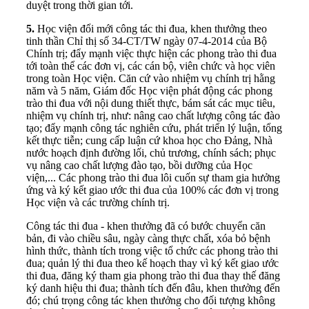
duyệt trong thời gian tới.
5.
Học viện đổi mới công tác thi đua, khen thưởng theo
tinh thần Chỉ thị số 34-CT/TW ngày 07-4-2014 của Bộ
Chính trị; đẩy mạnh việc thực hiện các phong trào thi đua
tới toàn thể các đơn vị, các cán bộ, viên chức và học viên
trong toàn Học viện. Căn cứ vào nhiệm vụ chính trị hằng
năm và 5 năm, Giám đốc Học viện phát động các phong
trào thi đua với nội dung thiết thực, bám sát các mục tiêu,
nhiệm vụ chính trị, như: nâng cao chất lượng công tác đào
tạo; đẩy mạnh công tác nghiên cứu, phát triển lý luận, tổng
kết thực tiễn; cung cấp luận cứ khoa học cho Đảng, Nhà
nước hoạch định đường lối, chủ trương, chính sách; phục
vụ nâng cao chất lượng đào tạo, bồi dưỡng của Học
viện,... Các phong trào thi đua lôi cuốn sự tham gia hưởng
ứng và ký kết giao ước thi đua của 100% các đơn vị trong
Học viện và các trường chính trị.
Công tác thi đua - khen thưởng đã có bước chuyển căn
bản, đi vào chiều sâu, ngày càng thực chất, xóa bỏ bệnh
hình thức, thành tích trong việc tổ chức các phong trào thi
đua; quản lý thi đua theo kế hoạch thay vì ký kết giao ước
thi đua, đăng ký tham gia phong trào thi đua thay thế đăng
ký danh hiệu thi đua; thành tích đến đâu, khen thưởng đến
đó; chú trọng công tác khen thưởng cho đối tượng không