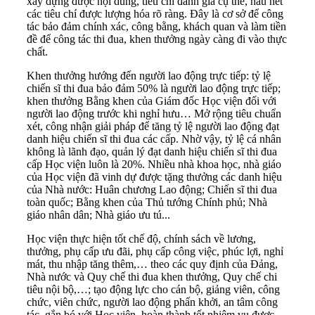
xây dựng được nội dung, tiêu chí đánh giá cụ thể, hầu hết
các tiêu chí được lượng hóa rõ ràng. Đây là cơ sở để công
tác bảo đảm chính xác, công bằng, khách quan và làm tiền
đề để công tác thi đua, khen thưởng ngày càng đi vào thực
chất.
Khen thưởng hướng đến người lao động trực tiếp: tỷ lệ
chiến sĩ thi đua bảo đảm 50% là người lao động trực tiếp;
khen thưởng Bằng khen của Giám đốc Học viện đối với
người lao động trước khi nghỉ hưu… Mở rộng tiêu chuẩn
xét, công nhận giải pháp để tăng tỷ lệ người lao động đạt
danh hiệu chiến sĩ thi đua các cấp. Nhờ vậy, tỷ lệ cá nhân
không là lãnh đạo, quản lý đạt danh hiệu chiến sĩ thi đua
cấp Học viện luôn là 20%. Nhiều nhà khoa học, nhà giáo
của Học viện đã vinh dự được tặng thưởng các danh hiệu
của Nhà nước: Huân chương Lao động; Chiến sĩ thi đua
toàn quốc; Bằng khen của Thủ tướng Chính phủ; Nhà
giáo nhân dân; Nhà giáo ưu tú...
Học viện thực hiện tốt chế độ, chính sách về lương,
thưởng, phụ cấp ưu đãi, phụ cấp công việc, phúc lợi, nghỉ
mát, thu nhập tăng thêm,… theo các quy định của Đảng,
Nhà nước và Quy chế thi đua khen thưởng, Quy chế chi
tiêu nội bộ,…; tạo động lực cho cán bộ, giảng viên, công
chức, viên chức, người lao động phấn khởi, an tâm công
tác, gắn bó với Học viện, hoàn thành tốt nhiệm vụ được