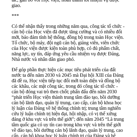
giao.
***
Có thể nhận thấy trong những năm qua, công tác tổ chức -
cán bộ của Học viện đã được tăng cường và có nhiều đổi
mới, bảo đảm tính hệ thống, đồng bộ trong toàn Học viện.
Tổ chức, bộ máy, đội ngũ cán bộ, giảng viên, viên chức
của Học viện được kiện toàn phù hợp, có đủ phẩm chất,
năng lực, uy tín, đáp ứng yêu cầu nhiệm vụ được Đảng,
Nhà nước và nhân dân giao phó.
Để góp phần thực hiện các mục tiêu phát triển của đất
nước ta đến năm 2030 và 2045 mà Đại hội XIII của Đảng
đã đề ra, Học viện tiếp tục đổi mới toàn diện và đồng bộ
các khâu, các mặt công tác, trong đó công tác tổ chức -
cán bộ đóng vai trò then chốt; phấn đấu đến năm 2030
“phát triển Học viện thành trung tâm đào tạo, bồi dưỡng
cán bộ lãnh đạo, quản lý trung, cao cấp, cán bộ khoa học
lý luận của Đảng về hệ thống chính trị; trung tâm nghiên
cứu lý luận chính trị hiện đại, hội nhập, có vị thế xứng
đáng ở khu vực và trên thế giới”; đến năm 2045 “Là trung
tâm quốc gia có uy tín cao trong khu vực và trên thế giới
về đào tạo, bồi dưỡng cán bộ lãnh đạo, quản lý trung, cao
cấp, cán bộ khoa học lý luận chính trị của Đảng và hệ