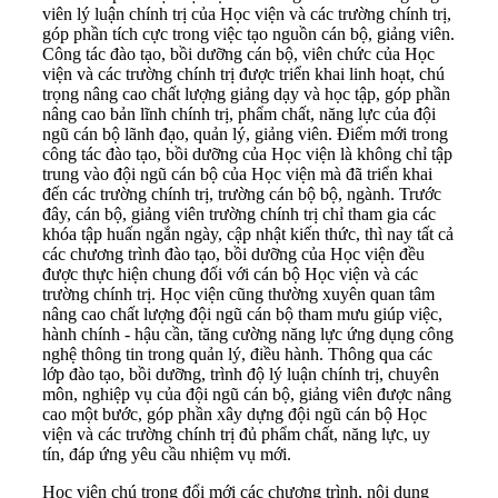
viên lý luận chính trị của Học viện và các trường chính trị,
góp phần tích cực trong việc tạo nguồn cán bộ, giảng viên.
Công tác đào tạo, bồi dưỡng cán bộ, viên chức của Học
viện và các trường chính trị được triển khai linh hoạt, chú
trọng nâng cao chất lượng giảng dạy và học tập, góp phần
nâng cao bản lĩnh chính trị, phẩm chất, năng lực của đội
ngũ cán bộ lãnh đạo, quản lý, giảng viên. Điểm mới trong
công tác đào tạo, bồi dưỡng của Học viện là không chỉ tập
trung vào đội ngũ cán bộ của Học viện mà đã triển khai
đến các trường chính trị, trường cán bộ bộ, ngành. Trước
đây, cán bộ, giảng viên trường chính trị chỉ tham gia các
khóa tập huấn ngắn ngày, cập nhật kiến thức, thì nay tất cả
các chương trình đào tạo, bồi dưỡng của Học viện đều
được thực hiện chung đối với cán bộ Học viện và các
trường chính trị. Học viện cũng thường xuyên quan tâm
nâng cao chất lượng đội ngũ cán bộ tham mưu giúp việc,
hành chính - hậu cần, tăng cường năng lực ứng dụng công
nghệ thông tin trong quản lý, điều hành. Thông qua các
lớp đào tạo, bồi dưỡng, trình độ lý luận chính trị, chuyên
môn, nghiệp vụ của đội ngũ cán bộ, giảng viên được nâng
cao một bước, góp phần xây dựng đội ngũ cán bộ Học
viện và các trường chính trị đủ phẩm chất, năng lực, uy
tín, đáp ứng yêu cầu nhiệm vụ mới.
Học viện chú trọng đổi mới các chương trình, nội dung