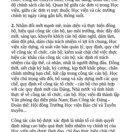
độ chính sách cán bộ. Quan hệ giữa các đơn vị trong Học
viện, giữa các đơn vị trực thuộc Học viện và các trường
chính trị ngày càng gắn kết, thông suốt.
2.
Nhằm đổi mới mạnh mẽ, toàn diện và thực hiện đồng
bộ, hiệu quả công tác cán bộ, tạo môi trường, thúc đẩy đổi
mới, sáng tạo, khuyến khích cán bộ dám nghĩ, dám làm,
dám đột phá, dám chịu trách nhiệm vì lợi ích chung, Học
viện xây dựng, rà soát văn bản quản lý, quy định, quy chế
về công tác tổ chức, cán bộ; kiểm soát chặt chẽ việc thực
hiện các khâu của công tác cán bộ; xác định rõ trách
nhiệm của tập thể, cá nhân, nhất là người đứng đầu. Đồng
thời, siết chặt kỷ luật, kỷ cương, kịp thời khắc phục, chấn
chỉnh những hạn chế, bất cập trong công tác cán bộ. Học
viện chú trọng sửa đổi, bổ sung và xây dựng mới các quy
chế, quy định về công tác tổ chức - cán bộ cho phù hợp
với các quy định mới của Đảng, Nhà nước và tình hình
thực tế về công tác tổ chức, cán bộ. Học viện đã thành lập
Văn phòng đại diện phía Nam; Ban Công tác Đảng -
Đoàn thể; Hội đồng Trường Học viện Báo chí và Tuyên
truyền...
Công tác cán bộ được xác định là nhân tố có tính quyết
định nâng cao hiệu quả thực hiện nhiệm vụ chính trị của
Học viện nên được lãnh đạo, chỉ đạo thực hiện chặt chẽ,