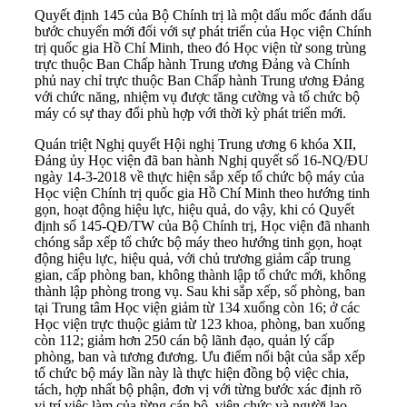
Quyết định 145 của Bộ Chính trị là một dấu mốc đánh dấu
bước chuyển mới đối với sự phát triển của Học viện Chính
trị quốc gia Hồ Chí Minh, theo đó Học viện từ song trùng
trực thuộc Ban Chấp hành Trung ương Đảng và Chính
phủ nay chỉ trực thuộc Ban Chấp hành Trung ương Đảng
với chức năng, nhiệm vụ được tăng cường và tổ chức bộ
máy có sự thay đổi phù hợp với thời kỳ phát triển mới.
Quán triệt Nghị quyết Hội nghị Trung ương 6 khóa XII,
Đảng ủy Học viện đã ban hành Nghị quyết số 16-NQ/ĐU
ngày 14-3-2018 về thực hiện sắp xếp tổ chức bộ máy của
Học viện Chính trị quốc gia Hồ Chí Minh theo hướng tinh
gọn, hoạt động hiệu lực, hiệu quả, do vậy, khi có Quyết
định số 145-QĐ/TW của Bộ Chính trị, Học viện đã nhanh
chóng sắp xếp tổ chức bộ máy theo hướng tinh gọn, hoạt
động hiệu lực, hiệu quả, với chủ trương giảm cấp trung
gian, cấp phòng ban, không thành lập tổ chức mới, không
thành lập phòng trong vụ. Sau khi sắp xếp, số phòng, ban
tại Trung tâm Học viện giảm từ 134 xuống còn 16; ở các
Học viện trực thuộc giảm từ 123 khoa, phòng, ban xuống
còn 112; giảm hơn 250 cán bộ lãnh đạo, quản lý cấp
phòng, ban và tương đương. Ưu điểm nổi bật của sắp xếp
tổ chức bộ máy lần này là thực hiện đồng bộ việc chia,
tách, hợp nhất bộ phận, đơn vị với từng bước xác định rõ
vị trí việc làm của từng cán bộ, viên chức và người lao