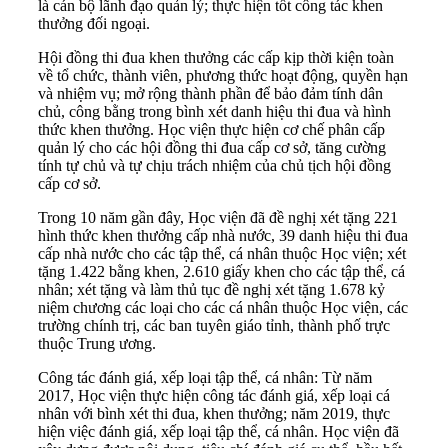
là cán bộ lãnh đạo quản lý; thực hiện tốt công tác khen
thưởng đối ngoại.
Hội đồng thi đua khen thưởng các cấp kịp thời kiện toàn
về tổ chức, thành viên, phương thức hoạt động, quyền hạn
và nhiệm vụ; mở rộng thành phần để bảo đảm tính dân
chủ, công bằng trong bình xét danh hiệu thi đua và hình
thức khen thưởng. Học viện thực hiện cơ chế phân cấp
quản lý cho các hội đồng thi đua cấp cơ sở, tăng cường
tính tự chủ và tự chịu trách nhiệm của chủ tịch hội đồng
cấp cơ sở.
Trong 10 năm gần đây, Học viện đã đề nghị xét tặng 221
hình thức khen thưởng cấp nhà nước, 39 danh hiệu thi đua
cấp nhà nước cho các tập thể, cá nhân thuộc Học viện; xét
tặng 1.422 bằng khen, 2.610 giấy khen cho các tập thể, cá
nhân; xét tặng và làm thủ tục đề nghị xét tặng 1.678 kỷ
niệm chương các loại cho các cá nhân thuộc Học viện, các
trường chính trị, các ban tuyên giáo tỉnh, thành phố trực
thuộc Trung ương.
Công tác đánh giá, xếp loại tập thể, cá nhân: Từ năm
2017, Học viện thực hiện công tác đánh giá, xếp loại cá
nhân với bình xét thi đua, khen thưởng; năm 2019, thực
hiện việc đánh giá, xếp loại tập thể, cá nhân. Học viện đã