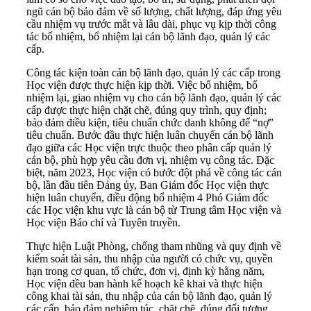
ngũ cán bộ bảo đảm về số lượng, chất lượng, đáp ứng yêu
cầu nhiệm vụ trước mắt và lâu dài, phục vụ kịp thời công
tác bổ nhiệm, bổ nhiệm lại cán bộ lãnh đạo, quản lý các
cấp.
Công tác kiện toàn cán bộ lãnh đạo, quản lý các cấp trong
Học viện được thực hiện kịp thời. Việc bổ nhiệm, bổ
nhiệm lại, giao nhiệm vụ cho cán bộ lãnh đạo, quản lý các
cấp được thực hiện chặt chẽ, đúng quy trình, quy định;
bảo đảm điều kiện, tiêu chuẩn chức danh không để “nợ”
tiêu chuẩn. Bước đầu thực hiện luân chuyển cán bộ lãnh
đạo giữa các Học viện trực thuộc theo phân cấp quản lý
cán bộ, phù hợp yêu cầu đơn vị, nhiệm vụ công tác. Đặc
biệt, năm 2023, Học viện có bước đột phá về công tác cán
bộ, lần đầu tiên Đảng ủy, Ban Giám đốc Học viện thực
hiện luân chuyển, điều động bổ nhiệm 4 Phó Giám đốc
các Học viện khu vực là cán bộ từ Trung tâm Học viện và
Học viện Báo chí và Tuyên truyền.
Thực hiện Luật Phòng, chống tham nhũng và quy định về
kiểm soát tài sản, thu nhập của người có chức vụ, quyền
hạn trong cơ quan, tổ chức, đơn vị, định kỳ hằng năm,
Học viện đều ban hành kế hoạch kê khai và thực hiện
công khai tài sản, thu nhập của cán bộ lãnh đạo, quản lý
các cấp, bảo đảm nghiêm túc, chặt chẽ, đúng đối tượng