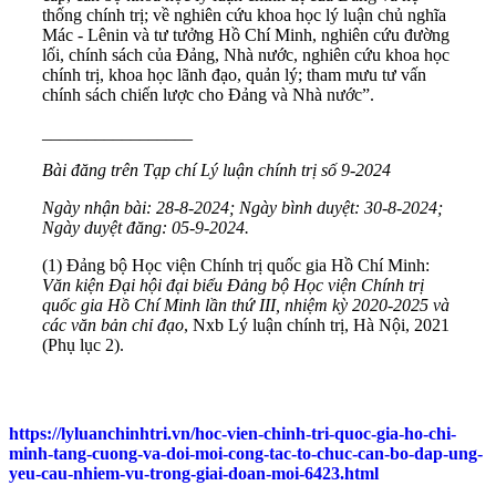
thống chính trị; về nghiên cứu khoa học lý luận chủ nghĩa
Mác - Lênin và tư tưởng Hồ Chí Minh, nghiên cứu đường
lối, chính sách của Đảng, Nhà nước, nghiên cứu khoa học
chính trị, khoa học lãnh đạo, quản lý; tham mưu tư vấn
chính sách chiến lược cho Đảng và Nhà nước”.
_________________
Bài đăng trên Tạp chí Lý luận chính trị số 9-2024
Ngày nhận bài: 28-8-2024; Ngày bình duyệt: 30-8-2024;
Ngày duyệt đăng: 05-9-2024.
(1) Đảng bộ Học viện Chính trị quốc gia Hồ Chí Minh:
Văn kiện Đại hội đại biểu Đảng bộ Học viện Chính trị
quốc gia Hồ Chí Minh lần thứ III, nhiệm kỳ 2020-2025 và
các văn bản chỉ đạo
, Nxb Lý luận chính trị, Hà Nội, 2021
(Phụ lục 2).
https://lyluanchinhtri.vn/hoc-vien-chinh-tri-quoc-gia-ho-chi-
minh-tang-cuong-va-doi-moi-cong-tac-to-chuc-can-bo-dap-ung-
yeu-cau-nhiem-vu-trong-giai-doan-moi-6423.html