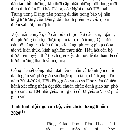
đào tạo, bồi dưỡng; kịp thời cập nhật những nội dung mới
theo tinh thần Đại hội Đảng, các Nghị quyết Hội nghị
Trung ương Đảng; tiên phong đi đầu trong bảo vệ nền
tảng tư tưởng của Đảng, đấu tranh phản bác các quan
điểm sái trái, thù địch.
Việc luân chuyển, cử cán bộ đi thực tế ở các ban, ngành,
địa phương tiếp tục được quan tâm, chú trọng. Qua đó,
cán bộ nâng cao kiến thức, kỹ năng, phương pháp công
tác và kiến thức, kinh nghiệm thực tiễn. Hầu hết cán bộ
được rèn luyện, thử thách qua việc đi thực tế dài hạn đã có
bước trưởng thành về mọi mặt.
Công tác xét công nhận đạt tiêu chuẩn và bổ nhiệm chức
danh giáo sư, phó giáo sư được quan tâm, chú trọng. Từ
năm 2014-2024, Hội đồng giáo sư cơ sở Học viện đã tiến
hành xét công nhận đạt tiêu chuẩn chức danh giáo sư, phó
giáo sư cho 104 nhà giáo, trong đó có 02 giáo sư, 102 phó
giáo sư.
Tình hình đội ngũ cán bộ, viên chức tháng 6 năm
(1)
2020
Tổng
Giáo
Phó
Tiến
Thạc
Đại
số
sư
giáo
sĩ
sĩ
học