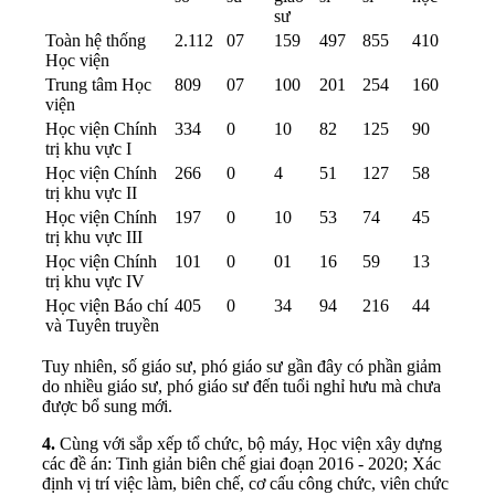
sư
Toàn hệ thống
2.112
07
159
497
855
410
Học viện
Trung tâm Học
809
07
100
201
254
160
viện
Học viện Chính
334
0
10
82
125
90
trị khu vực I
Học viện Chính
266
0
4
51
127
58
trị khu vực II
Học viện Chính
197
0
10
53
74
45
trị khu vực III
Học viện Chính
101
0
01
16
59
13
trị khu vực IV
Học viện Báo chí
405
0
34
94
216
44
và Tuyên truyền
Tuy nhiên, số giáo sư, phó giáo sư gần đây có phần giảm
do nhiều giáo sư, phó giáo sư đến tuổi nghỉ hưu mà chưa
được bổ sung mới.
4.
Cùng với sắp xếp tổ chức, bộ máy, Học viện xây dựng
các đề án: Tinh giản biên chế giai đoạn 2016 - 2020; Xác
định vị trí việc làm, biên chế, cơ cấu công chức, viên chức