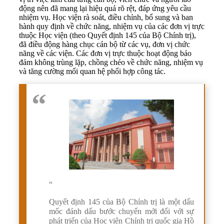
động nên đã mang lại hiệu quả rõ rệt, đáp ứng yêu cầu
nhiệm vụ. Học viện rà soát, điều chỉnh, bổ sung và ban
hành quy định về chức năng, nhiệm vụ của các đơn vị trực
thuộc Học viện (theo Quyết định 145 của Bộ Chính trị),
đã điều động hàng chục cán bộ từ các vụ, đơn vị chức
năng về các viện. Các đơn vị trực thuộc hoạt động bảo
đảm không trùng lặp, chồng chéo về chức năng, nhiệm vụ
và tăng cường mối quan hệ phối hợp công tác.
“
Quyết định 145 của Bộ Chính trị là một dấu
mốc đánh dấu bước chuyển mới đối với sự
phát triển của Học viện Chính trị quốc gia Hồ