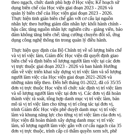
theo ngạch, chức danh phù hợp ở Học viện; Kế hoạch sử
dụng biên chế của Học viện giai đoạn 2023 - 2026 và
quản lý biên chế của Học viện giai đoạn 2023 - 2026.
Thực hiện tinh giản biên chế gắn với cơ cấu lại nguồn
nhân lực theo hướng giảm dần nhân lực khối hành chính -
hậu cần; tăng nguồn nhân lực nghiên cứu - giảng viên, bảo
đảm không tăng biên chế; tăng cường chuyển đổi số, ứng
dụng công nghệ thông tin trong quản lý điều hành.
Thực hiện quy định của Bộ Chính trị về số lượng biên chế
và vị trí việc làm, Giám đốc Học viện đã quyết định giao
biên chế và định biên số lượng người làm việc tại các đơn
vị trực thuộc giai đoạn 2023 - 2026 và ban hành Hướng
dẫn về việc triển khai xây dựng vị trí việc làm và số lượng
người làm việc của Học viện giai đoạn 2021-2026 và
những năm tiếp theo. Đến hết tháng 01-2022, đã có 35/35
đơn vị trực thuộc Học viện tổ chức xác định vị trí việc làm
và số lượng người làm việc tại đơn vị. Các đơn vị đã hoàn
thành việc rà soát, tổng hợp danh mục vị trí việc làm, bản
mô tả vị trí việc làm cho từng vị trí công tác tại đơn vị,
trình Giám đốc Học viện phê duyệt danh mục vị trí việc
làm và khung năng lực cho từng vị trí việc làm của đơn vị.
Học viện đã hoàn thành xây dựng danh mục vị trí việc
làm, số lượng người làm việc gắn với cơ cấu ngạch của 35
đơn vị trực thuộc, trình cấp có thẩm quyền xem xét, phê