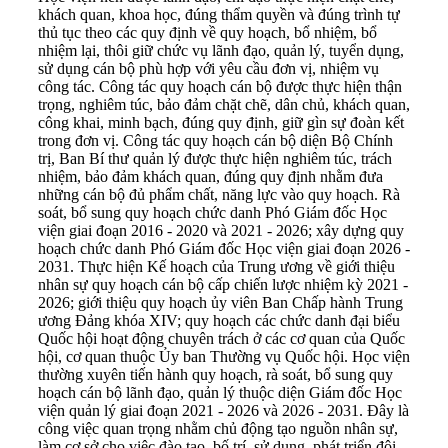
khách quan, khoa học, đúng thẩm quyền và đúng trình tự
thủ tục theo các quy định về quy hoạch, bổ nhiệm, bổ
nhiệm lại, thôi giữ chức vụ lãnh đạo, quản lý, tuyển dụng,
sử dụng cán bộ phù hợp với yêu cầu đơn vị, nhiệm vụ
công tác. Công tác quy hoạch cán bộ được thực hiện thận
trọng, nghiêm túc, bảo đảm chặt chẽ, dân chủ, khách quan,
công khai, minh bạch, đúng quy định, giữ gìn sự đoàn kết
trong đơn vị. Công tác quy hoạch cán bộ diện Bộ Chính
trị, Ban Bí thư quản lý được thực hiện nghiêm túc, trách
nhiệm, bảo đảm khách quan, đúng quy định nhằm đưa
những cán bộ đủ phẩm chất, năng lực vào quy hoạch. Rà
soát, bổ sung quy hoạch chức danh Phó Giám đốc Học
viện giai đoạn 2016 - 2020 và 2021 - 2026; xây dựng quy
hoạch chức danh Phó Giám đốc Học viện giai đoạn 2026 -
2031. Thực hiện Kế hoạch của Trung ương về giới thiệu
nhân sự quy hoạch cán bộ cấp chiến lược nhiệm kỳ 2021 -
2026; giới thiệu quy hoạch ủy viên Ban Chấp hành Trung
ương Đảng khóa XIV; quy hoạch các chức danh đại biểu
Quốc hội hoạt động chuyên trách ở các cơ quan của Quốc
hội, cơ quan thuộc Ủy ban Thường vụ Quốc hội. Học viện
thường xuyên tiến hành quy hoạch, rà soát, bổ sung quy
hoạch cán bộ lãnh đạo, quản lý thuộc diện Giám đốc Học
viện quản lý giai đoạn 2021 - 2026 và 2026 - 2031. Đây là
công việc quan trọng nhằm chủ động tạo nguồn nhân sự,
làm cơ sở cho việc đào tạo, bố trí, sử dụng, phát triển đội