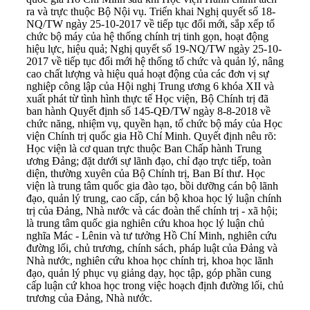
ra và trực thuộc Bộ Nội vụ. Triển khai Nghị quyết số 18-
NQ/TW ngày 25-10-2017 về tiếp tục đổi mới, sắp xếp tổ
chức bộ máy của hệ thống chính trị tinh gọn, hoạt động
hiệu lực, hiệu quả; Nghị quyết số 19-NQ/TW ngày 25-10-
2017 về tiếp tục đổi mới hệ thống tổ chức và quản lý, nâng
cao chất lượng và hiệu quả hoạt động của các đơn vị sự
nghiệp công lập của Hội nghị Trung ương 6 khóa XII và
xuất phát từ tình hình thực tế Học viện, Bộ Chính trị đã
ban hành Quyết định số 145-QĐ/TW ngày 8-8-2018 về
chức năng, nhiệm vụ, quyền hạn, tổ chức bộ máy của Học
viện Chính trị quốc gia Hồ Chí Minh. Quyết định nêu rõ:
Học viện là cơ quan trực thuộc Ban Chấp hành Trung
ương Đảng; đặt dưới sự lãnh đạo, chỉ đạo trực tiếp, toàn
diện, thường xuyên của Bộ Chính trị, Ban Bí thư. Học
viện là trung tâm quốc gia đào tạo, bồi dưỡng cán bộ lãnh
đạo, quản lý trung, cao cấp, cán bộ khoa học lý luận chính
trị của Đảng, Nhà nước và các đoàn thể chính trị - xã hội;
là trung tâm quốc gia nghiên cứu khoa học lý luận chủ
nghĩa Mác - Lênin và tư tưởng Hồ Chí Minh, nghiên cứu
đường lối, chủ trương, chính sách, pháp luật của Đảng và
Nhà nước, nghiên cứu khoa học chính trị, khoa học lãnh
đạo, quản lý phục vụ giảng dạy, học tập, góp phần cung
cấp luận cứ khoa học trong việc hoạch định đường lối, chủ
trương của Đảng, Nhà nước.