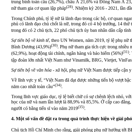
trung bình toàn cầu (26,7%), châu Á 21,6% và Đông Nam Á 23,2%.
(28)
nữ tham gia cơ quan lập pháp
. Nhiệm kỳ 2016 - 2021, lần đầ
Trong Chính phủ, tỷ lệ nữ là lãnh đạo trong các bộ, cơ quan n
phủ có lãnh đạo chủ chốt là nữ, trong đó có 4 bộ trưởng, 14 thứ
trong đó có 2 chủ tịch, 22 phó chủ tịch ủy ban nhân dân cấp tỉn
Sự tiến bộ về kinh tế
, theo UN Women, năm 2019, tỷ lệ phụ nữ th
(30)
Bình Dương (43,9%)
. Phụ nữ tham gia tích cực trong nhiều 
(31)
(62,9%), hoạt động tài chính, ngân hàng và bảo hiểm (56%)
.
tập đoàn lớn nhất Việt Nam như Vinamilk, BRG, Vietjet, VinFa
Sự tiến bộ về văn hóa - xã hội
, phụ nữ Việt Nam được tiếp cận y
Về lĩnh vực y tế, “Việt Nam đã đạt được những tiến bộ vượt bậc
(34)
năm cao nhất toàn cầu”
.
Trong lĩnh vực giáo dục, tỷ lệ biết chữ có sự chênh lệch nhỏ, v
học của nữ và nam lần lượt là 88,9% và 85,5%. Ở cấp cao đẳng, 
(35)
người có bằng tiến sĩ vào năm 2019
.
4. Một số vấn đề đặt ra trong quá trình thực hiện về giải 
Chủ tịch Hồ Chí Minh cho rằng, giải phóng phụ nữ hướng tới B