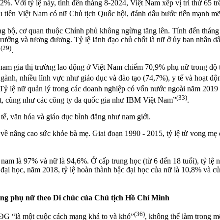
 Với tỷ lệ này, tính đến tháng 8-2024, Việt Nam xếp vị trí thứ 65 tr
u tiên Việt Nam có nữ Chủ tịch Quốc hội, đánh dấu bước tiến mạnh mẽ
gang bộ, cơ quan thuộc Chính phủ không ngừng tăng lên. Tính đến thán
 trưởng và tương đương. Tỷ lệ lãnh đạo chủ chốt là nữ ở ủy ban nhân dâ
(29)
h
.
am gia thị trường lao động ở Việt Nam chiếm 70,9% phụ nữ trong độ tu
ngành, nhiều lĩnh vực như giáo dục và đào tạo (74,7%), y tế và hoạt độ
 Tỷ lệ nữ quản lý trong các doanh nghiệp có vốn nước ngoài năm 2019
(33)
st, cũng như các công ty đa quốc gia như IBM Việt Nam”
.
 tế, văn hóa và giáo dục bình đẳng như nam giới.
 về nâng cao sức khỏe bà mẹ. Giai đoạn 1990 - 2015, tỷ lệ tử vong mẹ
ới nam là 97% và nữ là 94,6%. Ở cấp trung học (từ 6 đến 18 tuổi), tỷ l
đại học, năm 2018, tỷ lệ hoàn thành bậc đại học của nữ là 10,8% và củ
phóng phụ nữ theo Di chúc của Chủ tịch Hồ Chí Minh
(36)
ĐG “là một cuộc cách mạng khá to và khó”
, không thể làm trong m