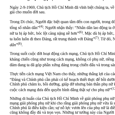
Ngày 2-9-1969, Chủ tịch Hồ Chí Minh đã vĩnh biệt chúng ta, về vớ
giá cho muôn đời sau.
Trong Di chúc, Người đặc biệt quan tâm đến con người, trong đ
(4)
tổng số nhân dân”
. Người nhận thấy: “Nhân dân lao động ta ở
(6)
nữ ta bị áp bức, bóc lột càng nặng nề hơn”
. Mặc dù bị áp bức,
(7)
ta luôn luôn đi theo Đảng, rất trung thành với Đảng”
. Từ đó, 
(8)
dân
”
.
Trong suốt cuộc đời hoạt động cách mạng, Chủ tịch Hồ Chí Minh l
kháng chiến cũng như trong cách mạng, không có phụ nữ, riêng 
đảm đang ta đã góp phần xứng đáng trong chiến đấu và trong sả
Thực tiễn cách mạng Việt Nam cho thấy, những thắng lợi của các
“Đảng và Chính phủ cần phải có kế hoạch thiết thực để bồi dưỡn
Chính phủ chăm lo, bồi dưỡng, giúp đỡ nhưng bản thân phụ nữ kh
(1
cuộc cách mạng đưa đến quyền bình đẳng thật sự cho phụ nữ”
Những di huấn của Chủ tịch Hồ Chí Minh về giải phóng phụ nữ c
mạng giải phóng phụ nữ khi cho rằng giải phóng phụ nữ vừa là 
Chính phủ là điều kiện cần; sự nỗ lực vươn lên của phụ nữ là điề
cũng không đầy đủ và trọn vẹn. Những tư tưởng này của Người l