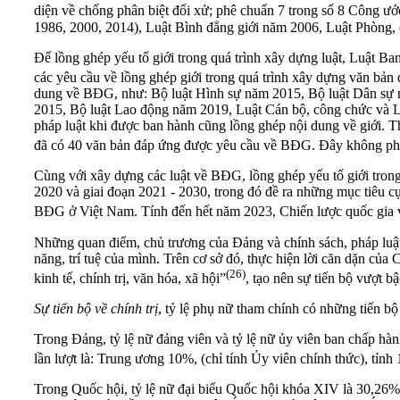
diện về chống phân biệt đối xử; phê chuẩn 7 trong số 8 Công ư
1986, 2000, 2014), Luật Bình đẳng giới năm 2006, Luật Phòng, 
Để lồng ghép yếu tố giới trong quá trình xây dựng luật, Luật 
các yêu cầu về lồng ghép giới trong quá trình xây dựng văn bản
dung về BĐG, như: Bộ luật Hình sự năm 2015, Bộ luật Dân sự 
2015, Bộ luật Lao động năm 2019, Luật Cán bộ, công chức và 
pháp luật khi được ban hành cũng lồng ghép nội dung về giới. 
đã có 40 văn bản đáp ứng được yêu cầu về BĐG. Đây không phả
Cùng với xây dựng các luật về BĐG, lồng ghép yếu tố giới tron
2020 và giai đoạn 2021 - 2030, trong đó đề ra những mục tiêu c
BĐG ở Việt Nam. Tính đến hết năm 2023, Chiến lược quốc gia về
Những quan điểm, chủ trương của Đảng và chính sách, pháp luật c
năng, trí tuệ của mình. Trên cơ sở đó, thực hiện lời căn dặn c
(26)
kinh tế, chính trị, văn hóa, xã hội”
, tạo nên sự tiến bộ vượt bậ
Sự tiến bộ về chính trị
, tỷ lệ phụ nữ tham chính có những tiến b
Trong Đảng, tỷ lệ nữ đảng viên và tỷ lệ nữ ủy viên ban chấp hà
lần lượt là: Trung ương 10%, (chỉ tính Ủy viên chính thức), tỉ
Trong Quốc hội, tỷ lệ nữ đại biểu Quốc hội khóa XIV là 30,26%,