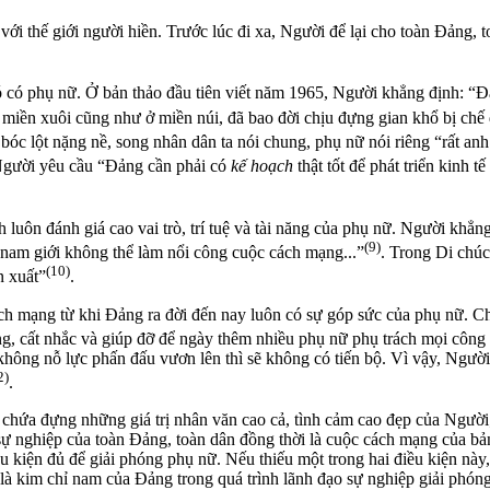
i thế giới người hiền. Trước lúc đi xa, Người để lại cho toàn Đảng, to
ó có phụ nữ. Ở bản thảo đầu tiên viết năm 1965, Người khẳng định: “
 miền xuôi cũng như ở miền núi, đã bao đời chịu đựng gian khổ bị ch
 bóc lột nặng nề, song nhân dân ta nói chung, phụ nữ nói riêng “rất a
Người yêu cầu “Đảng cần phải có
kế hoạch
thật tốt để phát triển kinh
uôn đánh giá cao vai trò, trí tuệ và tài năng của phụ nữ. Người khẳng 
(9)
nam giới không thể làm nổi công cuộc cách mạng...”
. Trong Di chú
(10)
n xuất”
.
h mạng từ khi Đảng ra đời đến nay luôn có sự góp sức của phụ nữ. Chí
g, cất nhắc và giúp đỡ để ngày thêm nhiều phụ nữ phụ trách mọi công 
ông nỗ lực phấn đấu vươn lên thì sẽ không có tiến bộ. Vì vậy, Người
2)
.
hứa đựng những giá trị nhân văn cao cả, tình cảm cao đẹp của Người
sự nghiệp của toàn Đảng, toàn dân đồng thời là cuộc cách mạng của bả
u kiện đủ để giải phóng phụ nữ. Nếu thiếu một trong hai điều kiện này,
à kim chỉ nam của Đảng trong quá trình lãnh đạo sự nghiệp giải phón