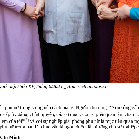
uốc hội khóa XV, tháng 6/2023 _ Ảnh: vietnamplus.vn
 của phụ nữ trong sự nghiệp cách mạng. Người cho rằng: “Non sông gấm
c cấp ủy đảng, chính quyền, các cơ quan, đơn vị phải quan tâm chăm l
(2)
 em của tôi”
và coi sự nghiệp giải phóng phụ nữ là mục tiêu quan tr
phụ nữ trong bản Di chúc vẫn là ngọn đuốc dẫn đường cho sự nghiệp đấ
ồ Chí Minh