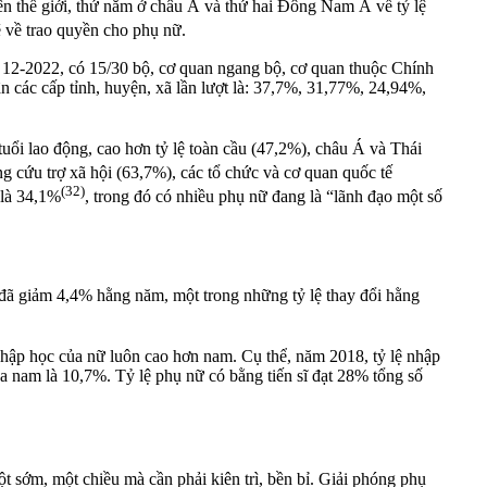
ên thế giới, thứ năm ở châu Á và thứ hai Đông Nam Á về tỷ lệ
 về trao quyền cho phụ nữ.
g 12-2022, có 15/30 bộ, cơ quan ngang bộ, cơ quan thuộc Chính
n các cấp tỉnh, huyện, xã lần lượt là: 37,7%, 31,77%, 24,94%,
ổi lao động, cao hơn tỷ lệ toàn cầu (47,2%), châu Á và Thái
ng cứu trợ xã hội (63,7%), các tổ chức và cơ quan quốc tế
(32)
 là 34,1%
, trong đó có nhiều phụ nữ đang là “lãnh đạo một số
 đã giảm 4,4% hằng năm, một trong những tỷ lệ thay đổi hằng
ệ nhập học của nữ luôn cao hơn nam. Cụ thể, năm 2018, tỷ lệ nhập
a nam là 10,7%. Tỷ lệ phụ nữ có bằng tiến sĩ đạt 28% tổng số
ột sớm, một chiều mà cần phải kiên trì, bền bỉ. Giải phóng phụ