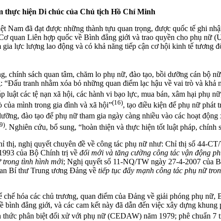
m thực hiện Di chúc của Chủ tịch Hồ Chí Minh
ệt Nam đã đạt được những thành tựu quan trọng, được quốc tế ghi nhận
Cơ quan Liên hợp quốc về Bình đẳng giới và trao quyền cho phụ nữ (U
gia lực lượng lao động và có khả năng tiếp cận cơ hội kinh tế tương đố
 chính sách quan tâm, chăm lo phụ nữ, đào tạo, bồi dưỡng cán bộ nữ
g: “Đấu tranh nhằm xóa bỏ những quan điểm lạc hậu về vai trò và khả 
p luật các tệ nạn xã hội, các hành vi bạo lực, mua bán, xâm hại phụ nữ
(16)
rò của mình trong gia đình và xã hội”
, tạo điều kiện để phụ nữ phát
dưỡng, đào tạo để phụ nữ tham gia ngày càng nhiều vào các hoạt động x
9)
. Nghiên cứu, bổ sung, “hoàn thiện và thực hiện tốt luật pháp, chính 
 chỉ thị, nghị quyết chuyên đề về công tác phụ nữ như: Chỉ thị số 44
1993 của Bộ Chính trị về
đổi mới và tăng cường công tác vận động ph
 trong tình hình mới
; Nghị quyết số 11-NQ/TW ngày 27-4-2007 của B
Ban Bí thư Trung ương Đảng về
tiếp tục đẩy mạnh công tác phụ nữ tron
hể chế hóa các chủ trương, quan điểm của Đảng về giải phóng phụ nữ, 
 bình đẳng giới, và các cam kết này đã dẫn đến việc xây dựng khung p
 thức phân biệt đối xử với phụ nữ (CEDAW) năm 1979; phê chuẩn 7 tro