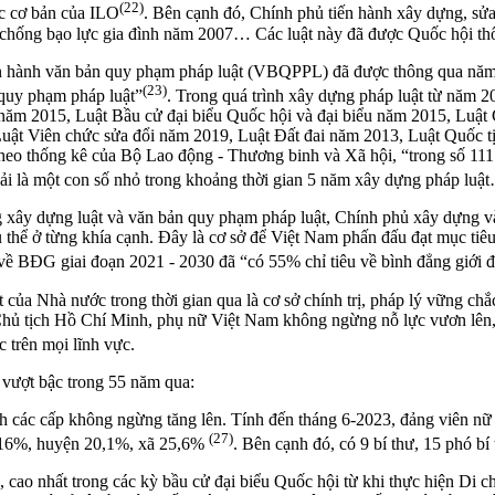
(22)
ớc cơ bản của ILO
. Bên cạnh đó, Chính phủ tiến hành xây dựng, sửa
chống bạo lực gia đình năm 2007… Các luật này đã được Quốc hội thôn
Ban hành văn bản quy phạm pháp luật (VBQPPL) đã được thông qua năm 
(23)
 quy phạm pháp luật”
. Trong quá trình xây dựng pháp luật từ năm 
năm 2015, Luật Bầu cử đại biểu Quốc hội và đại biểu năm 2015, Luậ
Luật Viên chức sửa đổi năm 2019, Luật Đất đai năm 2013, Luật Quốc
Theo thống kê của Bộ Lao động - Thương binh và Xã hội, “trong số 11
i là một con số nhỏ trong khoảng thời gian 5 năm xây dựng pháp luậ
g xây dựng luật và văn bản quy phạm pháp luật, Chính phủ xây dựng 
ụ thể ở từng khía cạnh. Đây là cơ sở để Việt Nam phấn đấu đạt mục tiê
 BĐG giai đoạn 2021 - 2030 đã “có 55% chỉ tiêu về bình đẳng giới đạ
ủa Nhà nước trong thời gian qua là cơ sở chính trị, pháp lý vững chắc
ủa Chủ tịch Hồ Chí Minh, phụ nữ Việt Nam không ngừng nỗ lực vươn lên
c trên mọi lĩnh vực.
ộ vượt bậc trong 55 năm qua:
nh các cấp không ngừng tăng lên. Tính đến tháng 6-2023, đảng viên n
(27)
nh 16%, huyện 20,1%, xã 25,6%
. Bên cạnh đó, có 9 bí thư, 15 phó bí
 cao nhất trong các kỳ bầu cử đại biểu Quốc hội từ khi thực hiện Di c