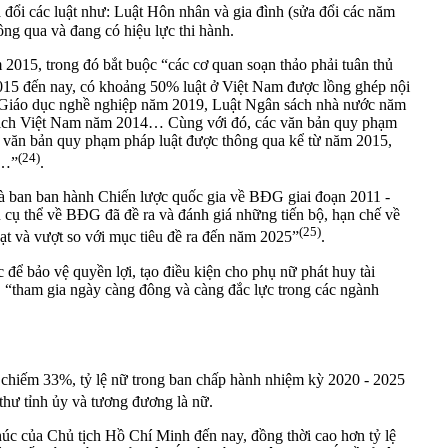
 đổi các luật như: Luật Hôn nhân và gia đình (sửa đổi các năm
g qua và đang có hiệu lực thi hành.
2015, trong đó bắt buộc “các cơ quan soạn thảo phải tuân thủ
2015 đến nay, có khoảng 50% luật ở Việt Nam được lồng ghép nội
t Giáo dục nghề nghiệp năm 2019, Luật Ngân sách nhà nước năm
 tịch Việt Nam năm 2014… Cùng với đó, các văn bản quy phạm
1 văn bản quy phạm pháp luật được thông qua kể từ năm 2015,
(24)
t…”
.
và ban ban hành Chiến lược quốc gia về BĐG giai đoạn 2011 -
u cụ thể về BĐG đã đề ra và đánh giá những tiến bộ, hạn chế về
(25)
t và vượt so với mục tiêu đề ra đến năm 2025”
.
 để bảo vệ quyền lợi, tạo điều kiện cho phụ nữ phát huy tài
, “tham gia ngày càng đông và càng đắc lực trong các ngành
ữ chiếm 33%, tỷ lệ nữ trong ban chấp hành nhiệm kỳ 2020 - 2025
 thư tỉnh ủy và tương đương là nữ.
húc của Chủ tịch Hồ Chí Minh đến nay, đồng thời cao hơn tỷ lệ