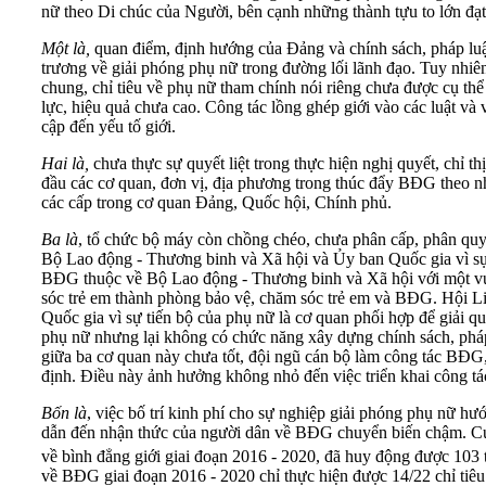
nữ theo Di chúc của Người, bên cạnh những thành tựu to lớn đạt
Một là,
quan điểm, định hướng của Đảng và chính sách, pháp luậ
trương về giải phóng phụ nữ trong đường lối lãnh đạo. Tuy nhiê
chung, chỉ tiêu về phụ nữ tham chính nói riêng chưa được cụ thể
lực, hiệu quả chưa cao. Công tác lồng ghép giới vào các luật v
cập đến yếu tố giới.
Hai là,
chưa thực sự quyết liệt trong thực hiện nghị quyết, chỉ t
đầu các cơ quan, đơn vị, địa phương trong thúc đẩy BĐG theo nhữn
các cấp trong cơ quan Đảng, Quốc hội, Chính phủ.
Ba là
, tổ chức bộ máy còn chồng chéo, chưa phân cấp, phân quy
Bộ Lao động - Thương binh và Xã hội và Ủy ban Quốc gia vì sự 
BĐG thuộc về Bộ Lao động - Thương binh và Xã hội với một vụ 
sóc trẻ em thành phòng bảo vệ, chăm sóc trẻ em và BĐG. Hội Liê
Quốc gia vì sự tiến bộ của phụ nữ là cơ quan phối hợp để giải q
phụ nữ nhưng lại không có chức năng xây dựng chính sách, pháp
giữa ba cơ quan này chưa tốt, đội ngũ cán bộ làm công tác BĐG,
định. Điều này ảnh hưởng không nhỏ đến việc triển khai công tá
Bốn là
, việc bố trí kinh phí cho sự nghiệp giải phóng phụ nữ h
dẫn đến nhận thức của người dân về BĐG chuyển biến chậm. Cụ t
về bình đẳng giới giai đoạn 2016 - 2020, đã huy động được 103 
về BĐG giai đoạn 2016 - 2020 chỉ thực hiện được 14/22 chỉ tiêu 