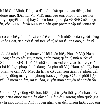
ịch Hồ Chí Minh, Đảng ta đã luôn nhất quán quan điểm, chủ
 đúng mức (Đại hội VI, VII), mục tiêu giải phóng phụ nữ nói
ác nghị quyết, chỉ thị hay Chiến lược quốc gia về BĐG nên hiệu
diện, còn 50% luật và 64% văn bản quy phạm pháp luật chưa đề
a có cơ chế giải trình và cơ chế chịu trách nhiệm của người đứng
ng đạt, đặc biệt là chỉ tiêu về tỷ lệ nữ là lãnh đạo, quản lý
, do đó trách nhiệm thuộc về Hội Liên hiệp Phụ nữ Việt Nam,
g ương đến cơ sở. Tuy nhiên, chức năng quản lý nhà nước về
Xã hội thì BĐG lại được nhập chung với công tác bảo vệ, chăm
và lợi ích hợp pháp chính đáng của phụ nữ Việt Nam, còn Ủy ban
 phạm vi cả nước. Mặc dù là hai cơ quan liên quan rất nhiều đến
là hoạt động mang tính phong trào, vận động. Cơ chế phối hợp
 yếu là kiêm nhiệm, lại thường xuyên luân chuyển nên thiếu ổn
i khối lượng công việc lớn; hiệu quả truyền thông còn hạn chế,
gia chưa được thực hiện đầy đủ. Đối với Chương trình quốc gia
 Đây là một trong những nguyên nhân dẫn đến Chiến lược quốc gia