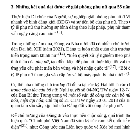
3. Những kết quả đạt được về giải phóng phụ nữ qua 55 nă
Thực hiện Di chúc của Người, sự nghiệp giải phóng phụ nữ ở Vi
nhanh về bình đẳng giới (BĐG) và sự tiến bộ của phụ nữ. Theo 
tỷ lệ phụ nữ thụ hưởng sự bình đẳng theo luật pháp, phụ nữ tham 
(13)
vấn ngày càng cao hơn”
.
Trong những năm qua, Đảng và Nhà nước đã có nhiều chủ trương,
đến Đại hội XIII (năm 2021), Đảng ta luôn nhất quán chủ trươn
(14)
kiến trọng nam khinh nữ”
, “kiên quyết xử lý nghiêm theo phá
tinh thần của
phụ nữ,
tạo điều kiện để phụ nữ thực hiện tốt vai t
(17)
ứng yêu cầu phát triển bền vững và hội nhập quốc tế”
. “Bồi 
(1
tỷ lệ phụ nữ tham gia vào cấp ủy và bộ máy quản lý nhà nước”
Cụ thể hóa những chủ trương đã đề ra tại các kỳ Đại hội là các
trong công tác cán bộ nữ
; Nghị quyết số 04-NQ/TW ngày 12-7-
của Ban Bí thư Trung ương về
một số vấn đề công tác cán bộ nữ
hóa, hiện đại hóa
; Chỉ thị số 21-CT/TW ngày 20-01-2018 của 
quan tâm sâu sắc, kịp thời của Đảng đối với công tác phụ nữ.
Để chủ trương của Đảng đi vào thực tiễn cuộc sống, quá trình t
hiệu quả. “Chính phủ Việt Nam đã sớm ký các cam kết quốc tế về
(21)
diện”
, như: Công ước của Liên hợp quốc về Xóa bỏ mọi hình