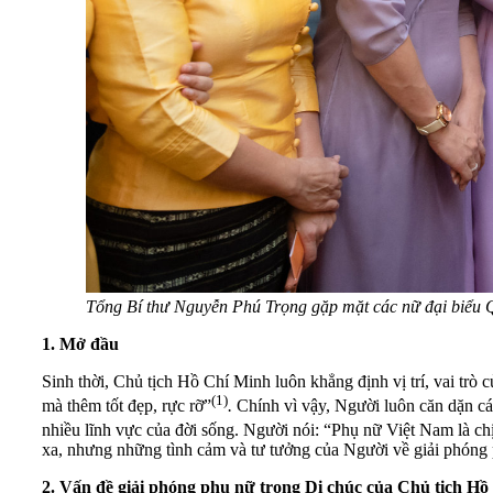
Tổng Bí thư Nguyễn Phú Trọng gặp mặt các nữ đại biểu Q
1. Mở đầu
Sinh thời, Chủ tịch Hồ Chí Minh luôn khẳng định vị trí, vai trò
(1)
mà thêm tốt đẹp, rực rỡ”
.
Chính vì vậy, Người luôn căn dặn cá
nhiều lĩnh vực của đời sống. Người nói: “Phụ nữ Việt Nam là chị
xa, nhưng những tình cảm và tư tưởng của Người về giải phóng 
2.
Vấn đề giải phóng phụ nữ trong Di chúc của Chủ tịch H