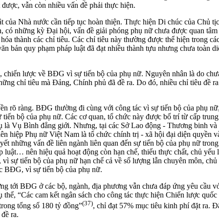
 được, vẫn còn nhiều vấn đề phải thực hiện.
t của Nhà nước cần tiếp tục hoàn thiện. Thực hiện Di chúc của Chủ t
n, có những kỳ Đại hội, vấn đề giải phóng phụ nữ chưa được quan tâm
 hóa thành các chỉ tiêu. Các chỉ tiêu này thường được thể hiện trong c
à văn bản quy phạm pháp luật đã đạt nhiều thành tựu nhưng chưa toàn 
hị, chiến lược về BĐG vì sự tiến bộ của phụ nữ. Nguyên nhân là do chư
g chỉ tiêu mà Đảng, Chính phủ đã đề ra. Do đó, nhiều chỉ tiêu đề ra khô
ền rõ ràng. BĐG thường đi cùng với công tác vì sự tiến bộ của phụ nữ
tiến bộ của phụ nữ. Các cơ quan, tổ chức này được bố trí từ cấp trun
là Vụ Bình đẳng giới. Nhưng, tại các Sở Lao động - Thương binh và 
n hiệp Phụ nữ Việt Nam là tổ chức chính trị - xã hội đại diện quyền 
uyết những vấn đề liên ngành liên quan đến sự tiến bộ của phụ nữ trong
 luật… nên hiệu quả hoạt động còn hạn chế, thiếu thực chất, chủ yếu 
 vì sự tiến bộ của phụ nữ hạn chế cả về số lượng lẫn chuyên môn, chủ
c BĐG, vì sự tiến bộ của phụ nữ.
ướng tới BĐG ở các bộ, ngành, địa phương vẫn chưa đáp ứng yêu cầu vớ
hể, “Các cam kết ngân sách cho công tác thực hiện Chiến lược quốc 
(37)
trong tổng số 180 tỷ đồng”
, chỉ đạt 57% mục tiêu kinh phí đặt ra.
đề ra.