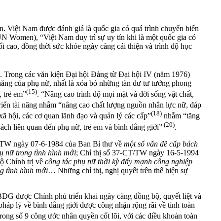
. Việt Nam được đánh giá là quốc gia có quá trình chuyển biến
N Women), “Việt Nam duy trì sự uy tín khi là một quốc gia có
i cao, đồng thời sức khỏe ngày càng cải thiện và trình độ học
. Trong các văn kiện Đại hội Đảng từ Đại hội IV (năm 1976)
năng của phụ nữ, nhất là xóa bỏ những tàn dư tư tưởng phong
(15)
, trẻ em”
. “Nâng cao trình độ mọi mặt và đời sống vật chất,
 triển tài năng nhằm “nâng cao chất lượng nguồn nhân lực nữ, đáp
(18)
ã hội, các cơ quan lãnh đạo và quản lý các cấp”
nhằm “tăng
(20)
sách liên quan đến phụ nữ, trẻ em và bình đẳng giới”
.
-CT/TW ngày 07-6-1984 của Ban Bí thư về
một số vấn đề cấp bách
ụ nữ trong tình hình mới
; Chỉ thị số 37-CT/TW ngày 16-5-1994
ộ Chính trị về
công tác phụ nữ thời kỳ đẩy mạnh công nghiệp
g tình hình mới
… Những chỉ thị, nghị quyết trên thể hiện sự
BĐG được Chính phủ triển khai ngày càng đồng bộ, quyết liệt và
háp lý về bình đẳng giới được công nhận rộng rãi về tính toàn
ng số 9 công ước nhân quyền cốt lõi, với các điều khoản toàn