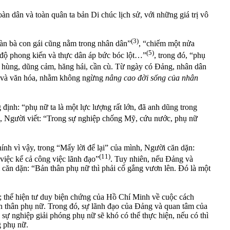
àn dân và toàn quân ta bản Di chúc lịch sử, với những giá trị vô
(3)
Đàn bà con gái cũng nằm trong nhân dân”
, “chiếm một nửa
(5)
ế độ phong kiến và thực dân áp bức bóc lột…”
, trong đó, “phụ
nh hùng, dũng cảm, hăng hái, cần cù. Từ ngày có Đảng, nhân dân
 tế và văn hóa, nhằm không ngừng
nâng cao đời sống của nhân
định: “phụ nữ ta là một lực lượng rất lớn, đã anh dũng trong
c, Người viết: “Trong sự nghiệp chống Mỹ, cứu nước, phụ nữ
nh vì vậy, trong “Mấy lời để lại” của mình, Người căn dặn:
(11)
việc kể cả công việc lãnh đạo”
. Tuy nhiên, nếu Đảng và
 căn dặn: “Bản thân phụ nữ thì phải cố gắng vươn lên. Đó là một
; thể hiện tư duy biện chứng của Hồ Chí Minh về cuộc cách
n thân phụ nữ. Trong đó, sự lãnh đạo của Đảng và quan tâm của
 sự nghiệp giải phóng phụ nữ sẽ khó có thể thực hiện, nếu có thì
g phụ nữ.