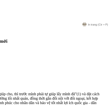
In trang
(Ctr + P)
 mới
úp cho, thì trước mình phải tự giúp lấy mình đã”(1) và đặt cách
ng lối nhất quán, đồng thời gắn đối nội với đối ngoại, kết hợp
h phúc cho nhân dân và bảo vệ tốt nhất lợi ích quốc gia - dân