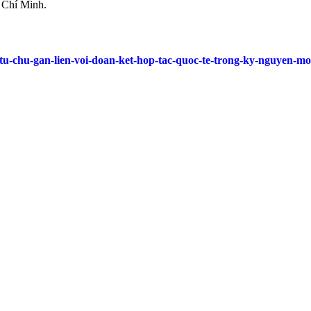
ồ Chí Minh.
ap-tu-chu-gan-lien-voi-doan-ket-hop-tac-quoc-te-trong-ky-nguyen-m