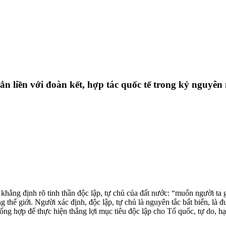
gắn liền với đoàn kết, hợp tác quốc tế trong kỷ nguyên
ẳng định rõ tinh thần độc lập, tự chủ của đất nước: “muốn người ta gi
ế giới. Người xác định, độc lập, tự chủ là nguyên tắc bất biến, là đườ
ng hợp để thực hiện thắng lợi mục tiêu độc lập cho Tổ quốc, tự do, hạn