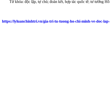
Từ khóa: độc lập, tự chủ; đoàn kết, hợp tác quốc tế; tư tưởng H
https://lyluanchinhtri.vn/gia-tri-tu-tuong-ho-chi-minh-ve-doc-l