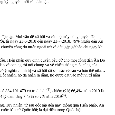
ong kỷ nguyên mới của dân tộc.
í độc lập. Mọi vấn đề xã hội và của bộ máy công quyền đều
gười, từ ngày 23-5-2018 đến ngày 23-7-2018, 79% người dân Ấn
 chuyến công du nước ngoài trở về đều gặp gỡ báo chí ngay khi
u bầu. Hiến pháp quy định quyền bầu cử cho mọi công dân Ấn Độ
 lao về con người nói chung và về chiến thắng cuối cùng của
 ý nghĩa chính trị và xã hội rất sâu sắc về sau và hơn thế nữa…
Đột nhiên, họ đã nhận ra rằng, họ được đặt vào một vị trí nắm
(4)
có 834.101.479 cử tri đi bầu
, chiếm tỷ lệ 66,4%, năm 2019 là
(6)
 1,4 tỷ dân, tăng 7,43% so với năm 2019
.
ưởng. Tuy nhiên, từ sau độc lập đến nay, thông qua Hiến pháp, Ấn
c cuộc bầu cử Quốc hội; là đại diện trong Quốc hội.