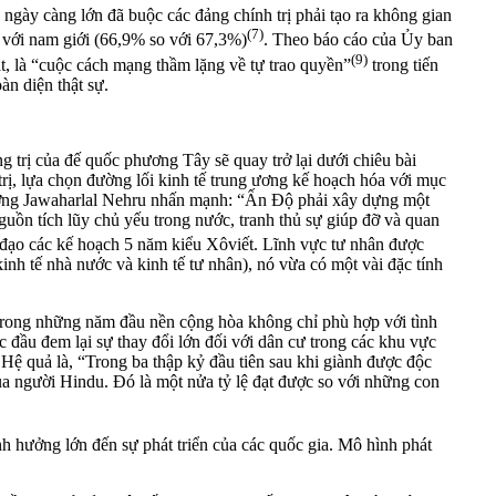
 ngày càng lớn đã buộc các đảng chính trị phải tạo ra không gian
(7)
 với nam giới (66,9% so với 67,3%)
. Theo báo cáo của Ủy ban
(9)
t, là “cuộc cách mạng thầm lặng về tự trao quyền”
trong tiến
àn diện thật sự.
ng trị của đế quốc phương Tây sẽ quay trở lại dưới chiêu bài
trị, lựa chọn đường lối kinh tế trung ương kế hoạch hóa với mục
tướng Jawaharlal Nehru nhấn mạnh: “Ấn Độ phải xây dựng một
nguồn tích lũy chủ yếu trong nước, tranh thủ sự giúp đỡ và quan
 đạo các kế hoạch 5 năm kiểu Xôviết. Lĩnh vực tư nhân được
inh tế nhà nước và kinh tế tư nhân), nó vừa có một vài đặc tính
 trong những năm đầu nền cộng hòa không chỉ phù hợp với tình
 đầu đem lại sự thay đổi lớn đối với dân cư trong các khu vực
 Hệ quả là, “Trong ba thập kỷ đầu tiên sau khi giành được độc
ủa người Hindu. Đó là một nửa tỷ lệ đạt được so với những con
h hưởng lớn đến sự phát triển của các quốc gia. Mô hình phát