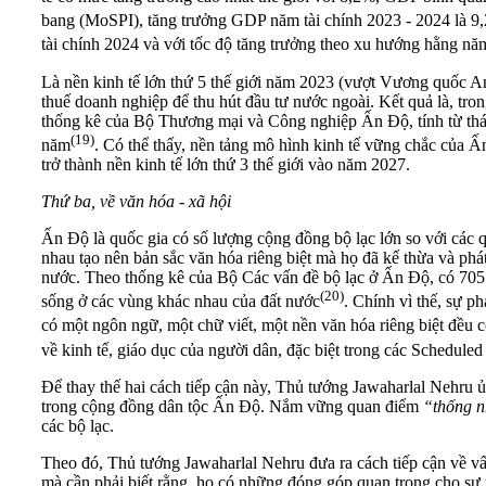
bang (MoSPI), tăng trưởng GDP năm tài chính 2023 - 2024 là 9,
tài chính 2024 và với tốc độ tăng trưởng theo xu hướng hằng n
Là nền kinh tế lớn thứ 5 thế giới năm 2023 (vượt Vương quốc A
thuế doanh nghiệp để thu hút đầu tư nước ngoài. Kết quả là, tro
thống kê của Bộ Thương mại và Công nghiệp Ấn Độ, tính từ th
(19)
năm
. Có thể thấy, nền tảng mô hình kinh tế vững chắc của 
trở thành nền kinh tế lớn thứ 3 thế giới vào năm 2027.
Thứ ba, về văn hóa - xã hội
Ấn Độ là quốc gia có số lượng cộng đồng bộ lạc lớn so với các 
nhau tạo nên bản sắc văn hóa riêng biệt mà họ đã kế thừa và ph
nước. Theo thống kê của Bộ Các vấn đề bộ lạc ở Ấn Độ, có 70
(20)
sống ở các vùng khác nhau của đất nước
. Chính vì thế, sự 
có một ngôn ngữ, một chữ viết, một nền văn hóa riêng biệt đều c
về kinh tế, giáo dục của người dân, đặc biệt trong các Scheduled
Để thay thế hai cách tiếp cận này, Thủ tướng Jawaharlal Nehru ủ
trong cộng đồng dân tộc Ấn Độ. Nắm vững quan điểm
“thống n
các bộ lạc.
Theo đó, Thủ tướng Jawaharlal Nehru đưa ra cách tiếp cận về vấ
mà cần phải biết rằng, họ có những đóng góp quan trọng cho sự p