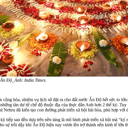
 Ấn Độ_Ảnh: India Times.
ộng hòa, nhiệm vụ lịch sử đặt ra cho đất nước Ấn Độ hết sức to lớn: ki
 những tàn dư từ chế độ thuộc địa của thực dân Anh hơn 2 thế kỷ. Tuy 
al Nehru đã kiến tạo con đường phát triển xã hội hài hòa, phù hợp với đặ
i kỳ tiếp sau đều dựa trên nền tảng là mô hình phát triển xã hội mà “
o sự trỗi dậy khi Ấn Độ hiện nay vươn lên trở thành nền kinh tế lớn t