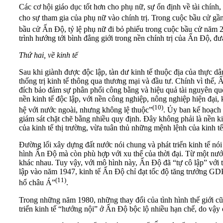
Các cơ hội giáo dục tốt hơn cho phụ nữ, sự ổn định về tài chính,
cho sự tham gia của phụ nữ vào chính trị. Trong cuộc bầu cử g
bầu cử Ấn Độ, tỷ lệ phụ nữ đi bỏ phiếu trong cuộc bầu cử năm 
trình hướng tới bình đẳng giới trong nền chính trị của Ấn Độ, đư
Thứ hai, về kinh tế
Sau khi giành được độc lập, tàn dư kinh tế thuộc địa của thực dâ
thống trị kinh tế thông qua thương mại và đầu tư. Chính vì thế, 
đích bảo đảm sự phân phối công bằng và hiệu quả tài nguyên qu
nền kinh tế độc lập, với nền công nghiệp, nông nghiệp hiện đại, 
(10)
hệ với nước ngoài, nhưng không lệ thuộc”
. Ủy ban kế hoạch 
giám sát chặt chẽ bằng nhiều quy định. Đây không phải là nền ki
của kinh tế thị trường, vừa tuân thủ những mệnh lệnh của kinh tế
Đường lối xây dựng đất nước nói chung và phát triển kinh tế n
hình Ấn Độ mà còn phù hợp với xu thế của thời đại. Từ một nước 
khác nhau. Tuy vậy, với mô hình này, Ấn Độ đã “tự cô lập” với t
lập vào năm 1947, kinh tế Ấn Độ chỉ đạt tốc độ tăng trưởng GDP
(11)
hổ châu Á”
.
Trong những năm 1980, những thay đổi của tình hình thế giới cũ
triển kinh tế “hướng nội” ở Ấn Độ bộc lộ nhiều hạn chế, do vậy 