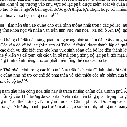
ền kinh tế thị trường vào khu vực bộ lạc phải được kiểm soát và quản 
o tạo. Nếu là người bên ngoài được giới thiệu, lựa chọn, hoặc bổ nhiệm
(23)
văn hóa và xã hội riêng của họ
.
eel), làm nền tảng áp dụng cho quá trình thống nhất trong các bộ lạc
ính khoa học và nhân văn trên lĩnh vực văn hóa - xã hội ở Ấn Độ, tạo 
ru không chỉ đặt nền tảng quan trọng trong những năm đầu xây dựng v
c vấn đề về bộ lạc (Ministry of Tribal Affairs) được thành lập để quản
 các dịch vụ đặc biệt cho các khu vực sinh sống của bộ lạc đến thành 
 ý kiến và để xem xét các vấn đề mà cộng đồng bộ lạc phải đối mặt. Để
 trình dành riêng cho sự phát triển tổng thể của các bộ lạc.
t:
Thứ nhất,
chú trọng các khoản hỗ trợ đặc biệt của Chính phủ đối với
ạc cũng như hỗ trợ cơ chế để phát triển và giới thiệu các sản phẩm của 
(24)
ho các bộ lạc
.
ững năm đầu nền cộng hòa đến nay là trách nhiệm chính của Chính phủ
c thời kỳ của Thủ tướng Jawaharlal Nehru đặt nền tảng quan trọng tron
ng như xu thế thời đại. Những nỗ lực của Chính phủ Ấn Độ bằng các ch
ộ lạc. Nhờ đó, thành quả trước mắt là tạo sự ổn định, rút ngắn khoảng