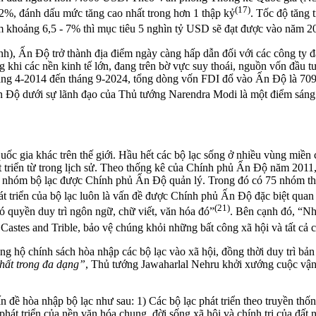
(17)
2%, đánh dấu mức tăng cao nhất trong hơn 1 thập kỷ
. Tốc độ tăng
ăm khoảng 6,5 - 7% thì mục tiêu 5 nghìn tỷ USD sẽ đạt được vào năm 2
nh), Ấn Độ trở thành địa điểm ngày càng hấp dẫn đối với các công ty 
ng khi các nền kinh tế lớn, đang trên bờ vực suy thoái, nguồn vốn đầu
áng 4-2014 đến tháng 9-2024, tổng dòng vốn FDI đổ vào Ấn Độ là 70
Ấn Độ dưới sự lãnh đạo của Thủ tướng Narendra Modi là một điểm sáng
quốc gia khác trên thế giới. Hầu hết các bộ lạc sống ở nhiều vùng miề
át triển từ trong lịch sử. Theo thống kê của Chính phủ Ấn Độ năm 2011
5 nhóm bộ lạc được Chính phủ Ấn Độ quản lý. Trong đó có 75 nhóm th
phát triển của bộ lạc luôn là vấn đề được Chính phủ Ấn Độ đặc biệt q
(21)
ó quyền duy trì ngôn ngữ, chữ viết, văn hóa đó”
. Bên cạnh đó, “Nh
 Castes and Trible, bảo vệ chúng khỏi những bất công xã hội và tất cả 
ng hộ chính sách hòa nhập các bộ lạc vào xã hội, đồng thời duy trì bản
hất trong đa dạng”
, Thủ tướng Jawaharlal Nehru khởi xướng cuộc vận đ
n đề hòa nhập bộ lạc như sau: 1) Các bộ lạc phát triển theo truyền th
hát triển của nền văn hóa chung, đời sống xã hội và chính trị của đất 