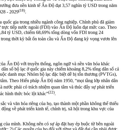
 trưởng đưa nền kinh tế Ấn Độ đạt 3,57 nghìn tỷ USD trong năm
(18)
028 - 2029
.
đa quốc gia trong nhiều ngành công nghiệp. Chính phủ đã giảm
 tư trực tiếp nước ngoài (FDI) vào Ấn Độ luôn đạt mức cao. Theo
9,84 tỷ USD, chiếm 68,69% tổng dòng vốn FDI trong 24
 trong thời kỳ bất ổn toàn cầu và Ấn Độ đang kỳ vọng vươn lên
n của Ấn Độ với truyền thống, ngôn ngữ và nền văn hóa khác
, dân số bộ lạc ở quốc gia này chiếm khoảng 8,2% tổng dân số cả
uộc danh mục Nhóm bộ lạc đặc biệt dễ bị tổn thương (PVTGs),
uan tâm. Theo Hiến pháp Ấn Độ năm 1950, “mọi tầng lớp nhân dân
à nước phải có trách nhiệm quan tâm và thúc đẩy sự phát triển
(22)
các hình thức bóc lột khác”
.
 sắc và văn hóa riêng của họ, tạo thành một phần không thể thiếu
ộng về phát triển kinh tế, chính trị, xã hội trong khu vực của
ống của mình. Không nên có sự áp đặt hay ép buộc từ bên ngoài
nước; 2) Các quyền của họ đối với rừng và đất đai cần phải được