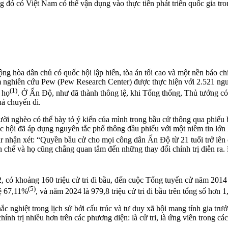
g đó có Việt Nam có thể vận dụng vào thực tiễn phát triển quốc gia tr
g hòa dân chủ có quốc hội lập hiến, tòa án tối cao và một nền báo ch
âm nghiên cứu Pew (Pew Research Center) được thực hiện với 2.521 n
(1)
 họ
. Ở Ấn Độ, như đã thành thông lệ, khi Tổng thống, Thủ tướng có
uả chuyến đi.
ười nghèo có thể bày tỏ ý kiến của mình trong bầu cử thông qua phiế
uốc hội đã áp dụng nguyên tắc phổ thông đầu phiếu với một niềm tin lớn
 nhận xét: “Quyền bầu cử cho mọi công dân Ấn Độ từ 21 tuổi trở lên có
n chế và họ cũng chẳng quan tâm đến những thay đổi chính trị diễn ra. 
 có khoảng 160 triệu cử tri đi bầu, đến cuộc Tổng tuyển cử năm 2014 
(5)
lệ 67,11%
, và năm 2024 là 979,8 triệu cử tri đi bầu trên tổng số hơn
ắc nghiệt trong lịch sử bởi cấu trúc và tư duy xã hội mang tính gia tr
nh trị nhiều hơn trên các phương diện: là cử tri, là ứng viên trong cá