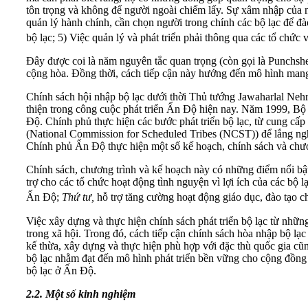
tôn trọng và không để người ngoài chiếm lấy. Sự xâm nhập của n
quản lý hành chính, cần chọn người trong chính các bộ lạc để đà
bộ lạc; 5) Việc quản lý và phát triển phải thông qua các tổ chức 
Đây được coi là năm nguyên tắc quan trọng (còn gọi là Punchsh
cộng hòa. Đồng thời, cách tiếp cận này hướng đến mô hình mang t
Chính sách hội nhập bộ lạc dưới thời Thủ tướng Jawaharlal Neh
thiện trong công cuộc phát triển Ấn Độ hiện nay. Năm 1999, Bộ Cá
Độ. Chính phủ thực hiện các bước phát triển bộ lạc, từ cung cấp
(National Commission for Scheduled Tribes (NCST)) để lắng nghe
Chính phủ Ấn Độ thực hiện một số kế hoạch, chính sách và chương
Chính sách, chương trình và kế hoạch này có những điểm nổi bậ
trợ cho các tổ chức hoạt động tình nguyện vì lợi ích của các bộ l
Ấn Độ;
Thứ tư,
hỗ trợ tăng cường hoạt động giáo dục, đào tạo c
Việc xây dựng và thực hiện chính sách phát triển bộ lạc từ nh
trong xã hội. Trong đó, cách tiếp cận chính sách hòa nhập bộ lạ
kế thừa, xây dựng và thực hiện phù hợp với đặc thù quốc gia cũ
bộ lạc nhằm đạt đến mô hình phát triển bền vững cho cộng đồng b
bộ lạc ở Ấn Độ.
2.2. Một số kinh nghiệm