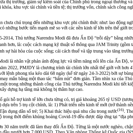
ửa thị trường, giảm sự kiểm soát của Chính phủ trong ngoại thương và
 khóa, khu vực tài chính và tiền tệ; thị trường vốn, chính sách công n
n chưa chú trọng đến những khu vực phi chính thức như: lao động ngh
 những bước tiến mạnh mẽ so với các nền kinh tế lớn trên thế giới tro
-2014, Thủ tướng Narendra Modi đã đưa Ấn Độ “trỗi dậy” bằng những c
nhanh hơn, là: cuộc cách mạng kỹ thuật số thông qua JAM Trinity (gồ
nh sự hài hòa của cuộc sống; cải cách thuế và tập trung vào tăng trưở
i là nhân vật phản ánh động lực và tiềm năng nổi lên của Ấn Độ, vớ
năm 2022, PMJDY là chương trình tài chính lớn nhất thế giới với hơn 4
ới lệnh phong tỏa kéo dài 68 ngày (kể từ ngày 24-3-2022) bởi sự bùn
ém may mắn bằng một thao tác “bấm nút” đơn giản. Tầm nhìn xa của T
là một trong những thành công của Thủ tướng Narendra Modi khi tiết
ho xây dựng hạ tầng mà không bị thâm hụt cao.
 gói hỗ trợ kinh tế lớn chưa từng có, trị giá khoảng 265 tỷ USD (tư
dựa trên 5 trụ cột chính, là: 1) Phát triển nền kinh tế mới (trở thành
(16)
 Tận dụng dân số trẻ; 5) Khai thác hiệu quả nhu cầu trong nước
. Th
Độ trong thời điểm khủng hoảng Covid-19 đều được đáp ứng tại “địa p
hơn 30 năm trước đã làm thay đổi Ấn Độ. Từng là một nước nghèo, chậ
quân đầu người hơn 7.000 USD. Theo Văn phòng Thống kê Quốc gia (N