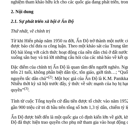
nghiệm tham khảo hữu ích cho các quốc gia đang phát triển, tron
2. Nội dung
2.1. Sự phát triển xã hội ở Ấn Độ
Thứ nhất, về chính trị
Từ khi Hiến pháp năm 1950 ra đời, Ấn Độ trở thành một nước cộn
được báo chí đưa ra công luận. Theo một khảo sát của Trung t
Độ hài lòng với cách thức hoạt động của nền dân chủ ở đất nước
xuống sân bay và trả lời những câu hỏi của các nhà báo về kết q
Đặc điểm của chính trị Ấn Độ là quan tâm đến người nghèo. Ng
trên 21 tuổi, không phân biệt dân tộc, tôn giáo, giới tính…; “Q
(2)
nguyên tắc dân chủ”
. Một học giả của Ấn Độ là K.M. Panikkar
Nhiều thời kỳ xã hội trước đây, ý thức về sức mạnh của họ bị hạ
(3)
quyền”
.
Tính từ cuộc Tổng tuyển cử đầu tiên được tổ chức vào năm 1952,
gần 900 triệu cử tri đi bầu trên tổng số hơn 1,3 tỷ dân, chiếm tỷ 
Ấn Độ được biết đến là một quốc gia có định kiến lớn về giới, kh
Độ đã thực hiện trao quyền cho phụ nữ tham gia vào hoạt động chí