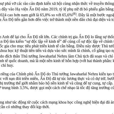
 sự phá vỡ các rào cản định kiến xã hội cùng nhận thức về truyền thông
ần đây vào Hạ viện Ấn Độ năm 2019, tỷ lệ phụ nữ đi bỏ phiếu gần bằng
(8)
2024 cao hơn nam giới là 65,8% so với 65,6%
. Đây là một bước ngoặ
a Ấn Độ tiến gần hơn đến việc trở thành một nền dân chủ đại diện và to
n Anh để lại cho Ấn Độ rất lớn. Các chính trị gia Ấn Độ lo lắng sự thố
Ấn Độ tìm kiếm “sự độc lập về kinh tế” để củng cố sự độc lập về chính 
ốc gia cho mục tiêu phát triển kinh tế cân bằng. Điều này được Thủ 
khoa học kỹ thuật tiên tiến và dựa vào sức mình là chính, cố gắng tạo 
do đích thân Thủ tướng Jawaharlal Nehru làm Chủ tịch đã soạn và chỉ
nh tế quốc doanh, mà là một nền kinh tế hỗn hợp (với hai thành phần: k
 chỉ huy.
ói riêng của Chính phủ Ấn Độ do Thủ tướng Jawaharlal Nehru kiến tạo
với nạn đói triền miên, Ấn Độ đã tự túc lương thực và có dự trữ, bước
hị trường thế giới nhằm bảo hộ nền kinh tế và cũng để tự cung, tự cấp.
 trung bình 3,5%, được gọi một cách chế nhạo là tốc độ tăng trưởng c
ng như tác động từ cuộc cách mạng khoa học công nghệ hiện đại đã ản
cần có những thay đổi kịp thời.