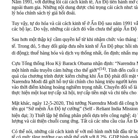
Năm 1991, với đường lối cải cách kinh tế, Ấn Độ tiến hành mở c
ngoài tham gia. Những nội dung được chú trọng cải cách như: tài
lý hóa chính sách tỷ giá hối đoái.
Tuy vậy, tự do hóa và cải cách kinh tế ở Ấn Độ sau năm 1991 vẫ
các bộ lạc. Do vậy, những cải cách đó vẫn chưa thể giúp Ấn Độ có
Sau hơn một thập kỷ cầm quyền kể từ khi nhậm chức vào tháng 5
tế. Trong đó, 5 thay đổi giúp đưa nền kinh tế Ấn Độ phục hồi 
di động); thuế hàng hóa và dịch vụ thống nhất, ổn định; nhấn mạ
Cựu Tổng thống Hoa Kỳ Barack Obama nhận định: “Narendra Mod
(14)
một hình mẫu truyền cảm hứng cho thế giới”
. Tính đến cuối 
quả của chương trình được kiểm chứng khi Ấn Độ phải đối mặt v
Narendra Modi đã gửi hỗ trợ tài chính cho hàng triệu người k
vào thời điểm khủng hoảng nghiêm trọng nhất. Chuyển đổi số 
thực hiện một loạt trợ cấp xã hội, trợ cấp tiền mặt và chi tiêu c
Mặt khác, ngày 12-5-2020, Thủ tướng Narendra Modi đã công bố
tên gọi “Sứ mệnh Ấn Độ tự cường” (Self - Reliant India Mission) 
hiện đại; 3) Thiết lập hệ thống phân phối dựa trên công nghệ; 4)
lượng và cải thiện chuỗi cung ứng. Tất cả các nhu cầu của Ấn 
Có thể nói, những cải cách kinh tế với mô hình mới bắt đầu từ 
tế có mức tăng trưởng cao nhất thế giới với 8,2%, GDP bình 