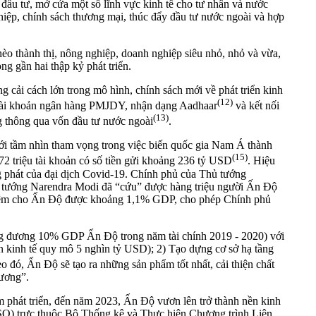
 đầu tư, mở cửa một số lĩnh vực kinh tế cho tư nhân và nước
ghiệp, chính sách thương mại, thúc đẩy đầu tư nước ngoài và hợp
èo thành thị, nông nghiệp, doanh nghiệp siêu nhỏ, nhỏ và vừa,
ng gần hai thập kỷ phát triển.
ải cách lớn trong mô hình, chính sách mới về phát triển kinh
(12)
m tài khoản ngân hàng PMJDY, nhận dạng Aadhaar
và kết nối
(13)
ng thông qua vốn đầu tư nước ngoài
.
i tầm nhìn tham vọng trong việc biến quốc gia Nam Á thành
(15)
72 triệu tài khoản có số tiền gửi khoảng 236 tỷ USD
. Hiệu
g phát của đại dịch Covid-19. Chính phủ của Thủ tướng
hủ tướng Narendra Modi đã “cứu” được hàng triệu người Ấn Độ
 kiệm cho Ấn Độ được khoảng 1,1% GDP, cho phép Chính phủ
ơng đương 10% GDP Ấn Độ trong năm tài chính 2019 - 2020) với
 nền kinh tế quy mô 5 nghìn tỷ USD); 2) Tạo dựng cơ sở hạ tầng
eo đó, Ấn Độ sẽ tạo ra những sản phẩm tốt nhất, cải thiện chất
hương”.
m phát triển, đến năm 2023, Ấn Độ vươn lên trở thành nền kinh
SO) trực thuộc Bộ Thống kê và Thực hiện Chương trình Liên