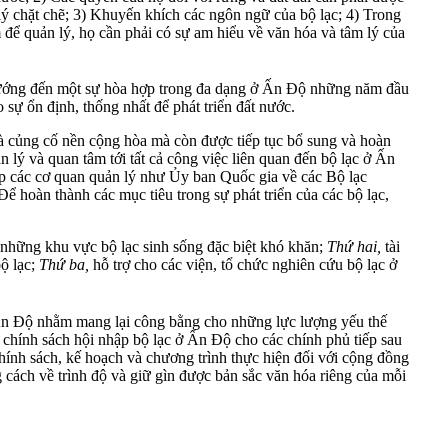
lý chặt chẽ; 3) Khuyến khích các ngôn ngữ của bộ lạc; 4) Trong
 để quản lý, họ cần phải có sự am hiểu về văn hóa và tâm lý của
, hướng đến một sự hòa hợp trong đa dạng ở Ấn Độ những năm đầu
sự ổn định, thống nhất để phát triển đất nước.
à củng cố nền cộng hòa mà còn được tiếp tục bổ sung và hoàn
 lý và quan tâm tới tất cả công việc liên quan đến bộ lạc ở Ấn
lập các cơ quan quản lý như Ủy ban Quốc gia về các Bộ lạc
 hoàn thành các mục tiêu trong sự phát triển của các bộ lạc,
 những khu vực bộ lạc sinh sống đặc biệt khó khăn;
Thứ hai,
tài
bộ lạc;
Thứ ba,
hỗ trợ cho các viện, tổ chức nghiên cứu bộ lạc ở
 Ấn Độ nhằm mang lại công bằng cho những lực lượng yếu thế
g chính sách hội nhập bộ lạc ở Ấn Độ cho các chính phủ tiếp sau
ính sách, kế hoạch và chương trình thực hiện đối với cộng đồng
 cách về trình độ và giữ gìn được bản sắc văn hóa riêng của mỗi