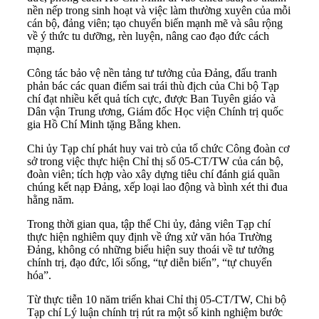
nền nếp trong sinh hoạt và việc làm thường xuyên của mỗi
cán bộ, đảng viên; tạo chuyển biến mạnh mẽ và sâu rộng
về ý thức tu dưỡng, rèn luyện, nâng cao đạo đức cách
mạng.
Công tác bảo vệ nền tảng tư tưởng của Đảng, đấu tranh
phản bác các quan điểm sai trái thù địch của Chi bộ Tạp
chí đạt nhiều kết quả tích cực, được Ban Tuyên giáo và
Dân vận Trung ương, Giám đốc Học viện Chính trị quốc
gia Hồ Chí Minh tặng Bằng khen.
Chi ủy Tạp chí phát huy vai trò của tổ chức Công đoàn cơ
sở trong việc thực hiện Chỉ thị số 05-CT/TW của cán bộ,
đoàn viên; tích hợp vào xây dựng tiêu chí đánh giá quần
chúng kết nạp Đảng, xếp loại lao động và bình xét thi đua
hằng năm.
Trong thời gian qua, tập thể Chi ủy, đảng viên Tạp chí
thực hiện nghiêm quy định về ứng xử văn hóa Trường
Đảng, không có những biểu hiện suy thoái về tư tưởng
chính trị, đạo đức, lối sống, “tự diễn biến”, “tự chuyển
hóa”.
Từ thực tiễn 10 năm triển khai Chỉ thị 05-CT/TW, Chi bộ
Tạp chí Lý luận chính trị rút ra một số kinh nghiệm bước