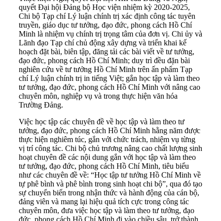
quyết Đại hội Đảng bộ Học viện nhiệm kỳ 2020-2025,
Chi bộ Tạp chí Lý luận chính trị xác định công tác tuyên
truyền, giáo dục tư tưởng, đạo đức, phong cách Hồ Chí
Minh là nhiệm vụ chính trị trọng tâm của đơn vị. Chi ủy và
Lãnh đạo Tạp chí chủ động xây dựng và triển khai kế
hoạch đặt bài, biên tập, đăng tải các bài viết về tư tưởng,
đạo đức, phong cách Hồ Chí Minh; duy trì đều đặn bài
nghiên cứu về tư tưởng Hồ Chí Minh trên ấn phẩm Tạp
chí Lý luận chính trị in tiếng Việt; gắn học tập và làm theo
tư tưởng, đạo đức, phong cách Hồ Chí Minh với nâng cao
chuyên môn, nghiệp vụ và trong thực hiện văn hóa
Trường Đảng.
Việc học tập các chuyên đề về học tập và làm theo tư
tưởng, đạo đức, phong cách Hồ Chí Minh hằng năm được
thực hiện nghiêm túc, gắn với chức trách, nhiệm vụ từng
vị trí công tác. Chi bộ chủ trương nâng cao chất lượng sinh
hoạt chuyên đề các nội dung gắn với học tập và làm theo
tư tưởng, đạo đức, phong cách Hồ Chí Minh, tiêu biểu
như các chuyên đề về: “Học tập tư tưởng Hồ Chí Minh về
tự phê bình và phê bình trong sinh hoạt chi bộ”, qua đó tạo
sự chuyển biến trong nhận thức và hành động của cán bộ,
đảng viên và mang lại hiệu quả tích cực trong công tác
chuyên môn, đưa việc học tập và làm theo tư tưởng, đạo
đức, phong cách Hồ Chí Minh đi vào chiều sâu, trở thành