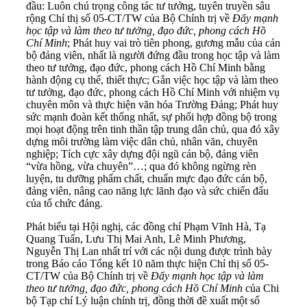
đầu: Luôn chú trọng công tác tư tưởng, tuyên truyền sâu
rộng Chỉ thị số 05-CT/TW của Bộ Chính trị về
Đẩy mạnh
học tập và làm theo tư tưởng, đạo đức, phong cách Hồ
Chí Minh
; Phát huy vai trò tiên phong, gương mẫu của cán
bộ đảng viên, nhất là người đứng đầu trong học tập và làm
theo tư tưởng, đạo đức, phong cách Hồ Chí Minh bằng
hành động cụ thể, thiết thực; Gắn việc học tập và làm theo
tư tưởng, đạo đức, phong cách Hồ Chí Minh với nhiệm vụ
chuyên môn và thực hiện văn hóa Trường Đảng; Phát huy
sức mạnh đoàn kết thống nhất, sự phối hợp đồng bộ trong
mọi hoạt động trên tinh thần tập trung dân chủ, qua đó xây
dựng môi trường làm việc dân chủ, nhân văn, chuyên
nghiệp; Tích cực xây dựng đội ngũ cán bộ, đảng viên
“vừa hồng, vừa chuyên”…; qua đó không ngừng rèn
luyện, tu dưỡng phẩm chất, chuẩn mực đạo đức cán bộ,
đảng viên, nâng cao năng lực lãnh đạo và sức chiến đấu
của tổ chức đảng.
Phát biểu tại Hội nghị, các đồng chí Phạm Vĩnh Hà, Tạ
Quang Tuấn, Lưu Thị Mai Anh, Lê Minh Phương,
Nguyễn Thị Lan nhất trí với các nội dung được trình bày
trong Báo cáo Tổng kết 10 năm thực hiện Chỉ thị số 05-
CT/TW của Bộ Chính trị về
Đẩy mạnh học tập và làm
theo tư tưởng, đạo đức, phong cách Hồ Chí Minh
của Chi
bộ Tạp chí Lý luận chính trị
,
đồng thời đề xuất một số