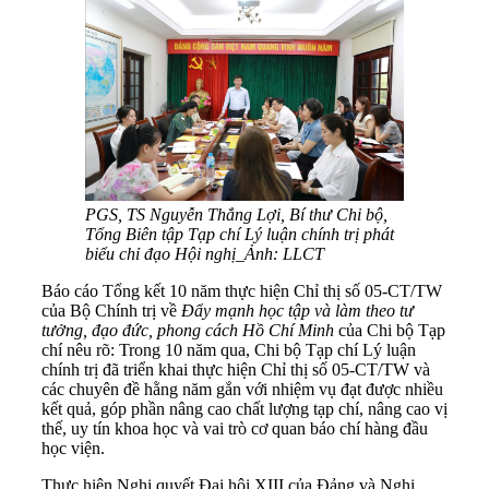
PGS, TS Nguyễn Thắng Lợi, Bí thư Chi bộ,
Tổng Biên tập Tạp chí Lý luận chính trị phát
biểu chỉ đạo Hội nghị_Ảnh: LLCT
Báo cáo Tổng kết 10 năm thực hiện Chỉ thị số 05-CT/TW
của Bộ Chính trị về
Đẩy mạnh học tập và làm theo tư
tưởng, đạo đức, phong cách Hồ Chí Minh
của Chi bộ Tạp
chí nêu rõ: Trong 10 năm qua, Chi bộ Tạp chí Lý luận
chính trị đã triển khai thực hiện Chỉ thị số 05-CT/TW và
các chuyên đề hằng năm gắn với nhiệm vụ đạt được nhiều
kết quả, góp phần nâng cao chất lượng tạp chí, nâng cao vị
thế, uy tín khoa học và vai trò cơ quan báo chí hàng đầu
học viện.
Thực hiện Nghị quyết Đại hội XIII của Đảng và Nghị