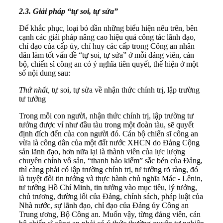
2.3. Giải pháp “tự soi, tự sửa”
Để khắc phục, loại bỏ dần những biểu hiện nêu trên, bên
cạnh các giải pháp nâng cao hiệu quả công tác lãnh đạo,
chỉ đạo của cấp ủy, chỉ huy các cấp trong Công an nhân
dân làm tốt vấn đề “tự soi, tự sửa” ở mỗi đảng viên, cán
bộ, chiến sĩ công an có ý nghĩa tiên quyết, thể hiện ở một
số nội dung sau:
Thứ nhất,
tự soi, tự sửa về nhận thức chính trị, lập trường
tư tưởng
Trong mỗi con người, nhận thức chính trị, lập trường tư
tưởng được ví như đầu tàu trong một đoàn tàu, sẽ quyết
định đích đến của con người đó. Cán bộ chiến sĩ công an
vừa là công dân của một đất nước XHCN do Đảng Cộng
sản lãnh đạo, hơn nữa lại là thành viên của lực lượng
chuyên chính vô sản, “thanh bảo kiếm” sắc bén của Đảng,
thì càng phải có lập trường chính trị, tư tưởng rõ ràng, đó
là tuyệt đối tin tưởng và thực hành chủ nghĩa Mác - Lênin,
tư tưởng Hồ Chí Minh, tin tưởng vào mục tiêu, lý tưởng,
chủ trương, đường lối của Đảng, chính sách, pháp luật của
Nhà nước, sự lãnh đạo, chỉ đạo của Đảng ủy Công an
Trung ương, Bộ Công an. Muốn vậy, từng đảng viên, cán