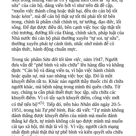
sửa” của cán bộ, đảng viên bởi vì như trên đã đề cập,
“muôn việc thành công hoặc thất bại, đều do cán bộ tốt
hoặc kém”, mà để cán bộ thật sự tốt thì phải tốt từ bên
trong, chính là phẩm chất chính trị, tư tưởng, đạo đức, lối
sống. Để đạt được điều đó, bên cạnh việc học tập thật tốt
chủ trương, đường lối của Đảng, chính sách, pháp luật của
Nhà nước thì cán bộ phải thường xuyên “tự soi, tự sửa”,
thường xuyên phải tự cảnh tỉnh, nhắc nhở mình để có
nhận thức, hành động chuẩn mực.
Trong tác phẩm
Sửa đổi lối làm việc,
năm 1947, Người
đưa vấn đề “phê bình và sửa chữa” lên hàng đầu và khẳng
định: “Cán bộ và đảng viên ta, vì bận việc hành chính
hoặc quân sự, mà xao nhãng việc học tập. Đó là một
khuyết điểm rất to. Khác nào người thầy thuốc chỉ đi chữa
người khác, mà bệnh nặng trong mình thì quên chữa. Từ
nay, chúng ta cần phải thiết thực học tập, sửa chữa các
khuyết điểm. Vì có tẩy sạch khuyết điểm, công việc mới
(5)
có thể tiến bộ”
. Tiếp đó, trên báo
Nhân dân
ngày 20-5-
1951, trong bài
Tự phê bình
, Bác đã viết: “Tự mình không
đánh thắng được khuyết điểm của mình mà muốn đánh
thắng kẻ địch, tự mình không cải tạo được mình mà muốn
cải tạo xã hội, thì thật là vô lý. Vì vậy, người cách mạng
nhất định phải thật thà tự phê bình và kiên quyết sửa chữa