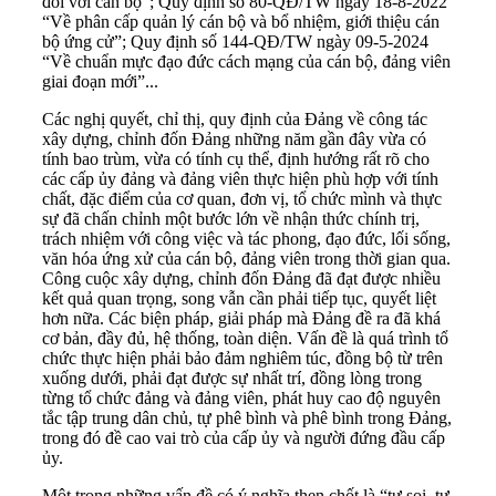
đối với cán bộ”; Quy định số 80-QĐ/TW ngày 18-8-2022
“Về phân cấp quản lý cán bộ và bổ nhiệm, giới thiệu cán
bộ ứng cử”; Quy định số 144-QĐ/TW ngày 09-5-2024
“Về chuẩn mực đạo đức cách mạng của cán bộ, đảng viên
giai đoạn mới”...
Các nghị quyết, chỉ thị, quy định của Đảng về công tác
xây dựng, chỉnh đốn Đảng những năm gần đây vừa có
tính bao trùm, vừa có tính cụ thể, định hướng rất rõ cho
các cấp ủy đảng và đảng viên thực hiện phù hợp với tính
chất, đặc điểm của cơ quan, đơn vị, tổ chức mình và thực
sự đã chấn chỉnh một bước lớn về nhận thức chính trị,
trách nhiệm với công việc và tác phong, đạo đức, lối sống,
văn hóa ứng xử của cán bộ, đảng viên trong thời gian qua.
Công cuộc xây dựng, chỉnh đốn Đảng đã đạt được nhiều
kết quả quan trọng, song vẫn cần phải tiếp tục, quyết liệt
hơn nữa. Các biện pháp, giải pháp mà Đảng đề ra đã khá
cơ bản, đầy đủ, hệ thống, toàn diện. Vấn đề là quá trình tổ
chức thực hiện phải bảo đảm nghiêm túc, đồng bộ từ trên
xuống dưới, phải đạt được sự nhất trí, đồng lòng trong
từng tổ chức đảng và đảng viên, phát huy cao độ nguyên
tắc tập trung dân chủ, tự phê bình và phê bình trong Đảng,
trong đó đề cao vai trò của cấp ủy và người đứng đầu cấp
ủy.
Một trong những vấn đề có ý nghĩa then chốt là “tự soi, tự