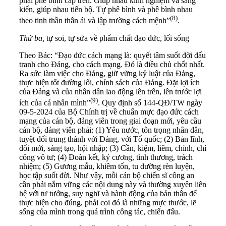
phải phê bình cấp trên. Giúp nhau kinh nghiệm và sáng
kiến, giúp nhau tiến bộ. Tự phê bình và phê bình nhau
(8)
theo tinh thần thân ái và lập trường cách mệnh”
.
Thứ
ba,
tự soi, tự sửa về phẩm chất đạo đức, lối sống
Theo Bác: “Đạo đức cách mạng là: quyết tâm suốt đời đấu
tranh cho Đảng, cho cách mạng. Đó là điều chủ chốt nhất.
Ra sức làm việc cho Đảng, giữ vững kỷ luật của Đảng,
thực hiện tốt đường lối, chính sách của Đảng. Đặt lợi ích
của Đảng và của nhân dân lao động lên trên, lên trước lợi
(9)
ích của cá nhân mình”
. Quy định số 144-QĐ/TW ngày
09-5-2024 của Bộ Chính trị về chuẩn mực đạo đức cách
mạng của cán bộ, đảng viên trong giai đoạn mới, yêu cầu
cán bộ, đảng viên phải: (1) Yêu nước, tôn trọng nhân dân,
tuyệt đối trung thành với Đảng, với Tổ quốc; (2) Bản lĩnh,
đổi mới, sáng tạo, hội nhập; (3) Cần, kiệm, liêm, chính, chí
công vô tư; (4) Đoàn kết, kỷ cương, tình thương, trách
nhiệm; (5) Gương mẫu, khiêm tốn, tu dưỡng rèn luyện,
học tập suốt đời. Như vậy, mỗi cán bộ chiến sĩ công an
cần phải nắm vững các nội dung này và thường xuyên liên
hệ với tư tưởng, suy nghĩ và hành động của bản thân để
thực hiện cho đúng, phải coi đó là những mực thước, lẽ
sống của mình trong quá trình công tác, chiến đấu.