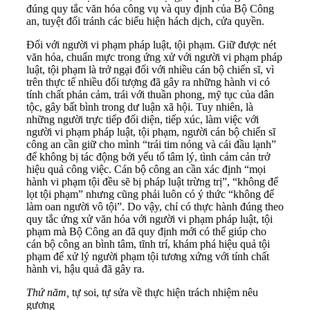
đúng quy tắc văn hóa công vụ và quy định của Bộ Công
an, tuyệt đối tránh các biểu hiện hách dịch, cửa quyền.
Đối với người vi phạm pháp luật, tội phạm. Giữ được nét
văn hóa, chuẩn mực trong ứng xử với người vi phạm pháp
luật, tội phạm là trở ngại đối với nhiều cán bộ chiến sĩ, vì
trên thực tế nhiều đối tượng đã gây ra những hành vi có
tính chất phản cảm, trái với thuần phong, mỹ tục của dân
tộc, gây bất bình trong dư luận xã hội. Tuy nhiên, là
những người trực tiếp đối diện, tiếp xúc, làm việc với
người vi phạm pháp luật, tội phạm, người cán bộ chiến sĩ
công an cần giữ cho mình “trái tim nóng và cái đầu lạnh”
để không bị tác động bởi yếu tố tâm lý, tình cảm cản trở
hiệu quả công việc. Cán bộ công an cần xác định “mọi
hành vi phạm tội đều sẽ bị pháp luật trừng trị”, “không để
lọt tội phạm” nhưng cũng phải luôn có ý thức “không để
làm oan người vô tội”. Do vậy, chỉ có thực hành đúng theo
quy tắc ứng xử văn hóa với người vi phạm pháp luật, tội
phạm mà Bộ Công an đã quy định mới có thể giúp cho
cán bộ công an bình tâm, tĩnh trí, khám phá hiệu quả tội
phạm để xử lý người phạm tội tương xứng với tính chất
hành vi, hậu quả đã gây ra.
Thứ năm,
tự soi, tự sửa về thực hiện trách nhiệm nêu
gương