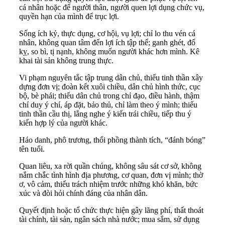
cá nhân hoặc để người thân, người quen lợi dụng chức vụ,
quyền hạn của mình để trục lợi.
Sống ích kỷ, thực dụng, cơ hội, vụ lợi; chỉ lo thu vén cá
nhân, không quan tâm đến lợi ích tập thể; ganh ghét, đố
kỵ, so bì, tị nạnh, không muốn người khác hơn mình. Kê
khai tài sản không trung thực.
Vi phạm nguyên tắc tập trung dân chủ, thiếu tinh thần xây
dựng đơn vị; đoàn kết xuôi chiều, dân chủ hình thức, cục
bộ, bè phái; thiếu dân chủ trong chỉ đạo, điều hành, thậm
chí duy ý chí, áp đặt, bảo thủ, chỉ làm theo ý mình; thiếu
tinh thần cầu thị, lắng nghe ý kiến trái chiều, tiếp thu ý
kiến hợp lý của người khác.
Háo danh, phô trương, thổi phồng thành tích, “đánh bóng”
tên tuổi.
Quan liêu, xa rời quần chúng, không sâu sát cơ sở, không
nắm chắc tình hình địa phương, cơ quan, đơn vị mình; thờ
ơ, vô cảm, thiếu trách nhiệm trước những khó khăn, bức
xúc và đòi hỏi chính đáng của nhân dân.
Quyết định hoặc tổ chức thực hiện gây lãng phí, thất thoát
tài chính, tài sản, ngân sách nhà nước; mua sắm, sử dụng