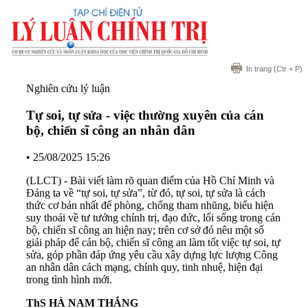
In trang
(Ctr + P)
Nghiên cứu lý luận
Tự soi, tự sửa - việc thường xuyên của cán
bộ, chiến sĩ công an nhân dân
•
25/08/2025 15:26
(LLCT) - Bài viết làm rõ quan điểm của Hồ Chí Minh và
Đảng ta về “tự soi, tự sửa”, từ đó, tự soi, tự sửa là cách
thức cơ bản nhất để phòng, chống tham nhũng, biểu hiện
suy thoái về tư tưởng chính trị, đạo đức, lối sống trong cán
bộ, chiến sĩ công an hiện nay; trên cơ sở đó nêu một số
giải pháp để cán bộ, chiến sĩ công an làm tốt việc tự soi, tự
sửa, góp phần đáp ứng yêu cầu xây dựng lực lượng Công
an nhân dân cách mạng, chính quy, tinh nhuệ, hiện đại
trong tình hình mới.
ThS HÀ NAM THẮNG