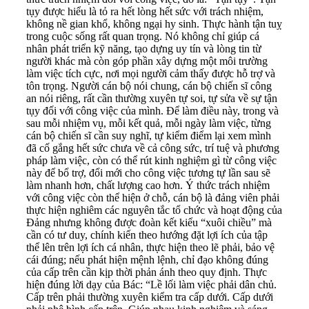
tụy được hiểu là tỏ ra hết lòng hết sức với trách nhiệm,
không nề gian khổ, không ngại hy sinh. Thực hành tận tuỵ
trong cuộc sống rất quan trọng. Nó không chỉ giúp cá
nhân phát triển kỹ năng, tạo dựng uy tín và lòng tin từ
người khác mà còn góp phần xây dựng một môi trường
làm việc tích cực, nơi mọi người cảm thấy được hỗ trợ và
tôn trọng. Người cán bộ nói chung, cán bộ chiến sĩ công
an nói riêng, rất cần thường xuyên tự soi, tự sửa về sự tận
tụy đối với công việc của mình. Để làm điều này, trong và
sau mỗi nhiệm vụ, mỗi kết quả, mỗi ngày làm việc, từng
cán bộ chiến sĩ cần suy nghĩ, tự kiểm điểm lại xem mình
đã cố gắng hết sức chưa về cả công sức, trí tuệ và phương
pháp làm việc, còn có thể rút kinh nghiệm gì từ công việc
này để bổ trợ, đổi mới cho công việc tương tự lần sau sẽ
làm nhanh hơn, chất lượng cao hơn. Ý thức trách nhiệm
với công việc còn thể hiện ở chỗ, cán bộ là đảng viên phải
thực hiện nghiêm các nguyên tắc tổ chức và hoạt động của
Đảng nhưng không được đoàn kết kiểu “xuôi chiều” mà
cần có tư duy, chính kiến theo hướng đặt lợi ích của tập
thể lên trên lợi ích cá nhân, thực hiện theo lẽ phải, bảo vệ
cái đúng; nếu phát hiện mệnh lệnh, chỉ đạo không đúng
của cấp trên cần kịp thời phản ánh theo quy định. Thực
hiện đúng lời dạy của Bác: “Lề lối làm việc phải dân chủ.
Cấp trên phải thường xuyên kiểm tra cấp dưới. Cấp dưới