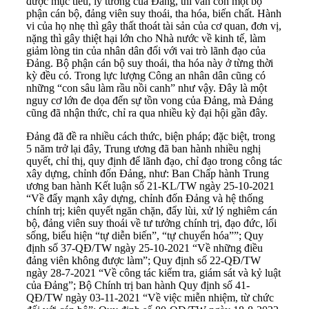
được mục tiêu, lý tưởng của Đảng, thì vẫn còn một bộ
phận cán bộ, đảng viên suy thoái, tha hóa, biến chất. Hành
vi của họ nhẹ thì gây thất thoát tài sản của cơ quan, đơn vị,
nặng thì gây thiệt hại lớn cho Nhà nước về kinh tế, làm
giảm lòng tin của nhân dân đối với vai trò lãnh đạo của
Đảng. Bộ phận cán bộ suy thoái, tha hóa này ở từng thời
kỳ đều có. Trong lực lượng Công an nhân dân cũng có
những “con sâu làm rầu nồi canh” như vậy. Đây là một
nguy cơ lớn đe dọa đến sự tồn vong của Đảng, mà Đảng
cũng đã nhận thức, chỉ ra qua nhiều kỳ đại hội gần đây.
Đảng đã đề ra nhiều cách thức, biện pháp; đặc biệt, trong
5 năm trở lại đây, Trung ương đã ban hành nhiều nghị
quyết, chỉ thị, quy định để lãnh đạo, chỉ đạo trong công tác
xây dựng, chỉnh đốn Đảng, như: Ban Chấp hành Trung
ương ban hành Kết luận số 21-KL/TW ngày 25-10-2021
“Về đẩy mạnh xây dựng, chỉnh đốn Đảng và hệ thống
chính trị; kiên quyết ngăn chặn, đẩy lùi, xử lý nghiêm cán
bộ, đảng viên suy thoái về tư tưởng chính trị, đạo đức, lối
sống, biểu hiện “tự diễn biến”, “tự chuyển hóa””; Quy
định số 37-QĐ/TW ngày 25-10-2021 “Về những điều
đảng viên không được làm”; Quy định số 22-QĐ/TW
ngày 28-7-2021 “Về công tác kiểm tra, giám sát và kỷ luật
của Đảng”; Bộ Chính trị ban hành Quy định số 41-
QĐ/TW ngày 03-11-2021 “Về việc miễn nhiệm, từ chức