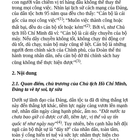
con người vẫn chiếm vị trí hàng đầu không thể thay thế
trong mọi công việc. Nhìn lại lịch sử cách mạng của Đảng,
của dân tộc hơn 95 năm qua đều cho thấy: “Cán bộ là cái
(1)
gốc của mọi công việc”
; “Muôn việc thành công hoặc
(2)
thất bại, đều do cán bộ tốt hoặc kém”
. Bởi vì, như Chủ
tịch Hồ Chí Minh đã ví: “Cán bộ là cái dây chuyền của bộ
máy. Nếu dây chuyền không tốt, không chạy thì động cơ
dù tốt, dù chạy, toàn bộ máy cũng tê liệt. Cán bộ là những
người đem chính sách của Chính phủ, của Đoàn thể thi
hành trong nhân dân, nếu cán bộ dở thì chính sách hay
(3)
cũng không thể thực hiện được”
.
2. Nội dung
2.1. Quan điểm, chủ trương của Chủ tịch Hồ Chí Minh,
Đảng ta về tự soi, tự sửa
Dưới sự lãnh đạo của Đảng, dân tộc ta đã đi từng thắng lợi
này đến thắng lợi khác, tiềm lực ngày càng vươn lên mạnh
mẽ, nhân dân ngày càng hạnh phúc, ấm no. “
Đất nước ta
chưa bao giờ có được cơ đồ, tiềm lực, vị thế và uy tín
(4)
quốc tế như ngày nay
”
. Tuy nhiên, bên cạnh hầu hết đội
ngũ cán bộ thật sự là “đày tớ” của nhân dân, toàn tâm,
toàn ý cống hiến trí tuệ và sức lực nhằm thực hiện cho