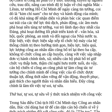
bộ chiến sĩ công an phải có ý thức thường xuyên tự nghiên
cứu, trau dồi, nâng cao trình độ lý luận về chủ nghĩa Mác -
Lênin, tư tưởng Hồ Chí Minh để ngày càng tin tưởng, coi
đó là “kim chỉ nam” cho tư duy và hành động của mình;
có đủ khả năng để nhận diện và phản bác các quan điểm
sai trái của các thế lực thù địch, phản động, các âm mưu
phá hoại nền tảng tư tưởng, vai trò lãnh đạo duy nhất của
Đảng, phá hoại đường lối phát triển kinh tế - văn hóa, xã
hội, quốc phòng, an ninh và đối ngoại của Nhà nước ta.
Đặc biệt, việc thực hiện sắp xếp tổ chức bộ máy của hệ
thống chính trị theo hướng tinh gọn, hiệu lực, hiệu quả,
lực lượng công an nhân dân cũng bố trí lại theo ba cấp,
không tổ chức công an cấp huyện, cùng với việc sáp nhập
đơn vị hành chính tỉnh, xã; nhiều cán bộ phải bố trí giữ
chức vụ thấp hơn, thậm chí nghỉ hưu trước tuổi, do vậy,
cán bộ chiến sĩ công an cũng phải tự làm công tác tư
tưởng cho chính mình để công việc của tổ chức được
thuận lợi, đồng thời nắm vững để vận động, thuyết phục,
giải thích cho người thân và nhân dân hiểu. Đây cũng
chính là làm tốt việc tự soi, tự sửa.
Thứ hai,
tự soi, tự sửa về ý thức trách nhiệm với công việc
Trong Sáu điều Chủ tịch Hồ Chí Minh dạy Công an nhân
dân, Bác chỉ dùng hai từ để căn dặn cán bộ chiến sĩ về ý
thức trách nhiệm đối với công việc, đó là: “Tận tụy”. Tận