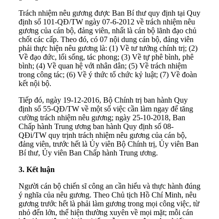
Trách nhiệm nêu gương được Ban Bí thư quy định tại Quy
định số 101-QĐ/TW ngày 07-6-2012 về trách nhiệm nêu
gương của cán bộ, đảng viên, nhất là cán bộ lãnh đạo chủ
chốt các cấp. Theo đó, có 07 nội dung cán bộ, đảng viên
phải thực hiện nêu gương là: (1) Về tư tưởng chính trị; (2)
Về đạo đức, lối sống, tác phong; (3) Về tự phê bình, phê
bình; (4) Về quan hệ với nhân dân; (5) Về trách nhiệm
trong công tác; (6) Về ý thức tổ chức kỷ luật; (7) Về đoàn
kết nội bộ.
Tiếp đó, ngày 19-12-2016, Bộ Chính trị ban hành Quy
định số 55-QĐ/TW về một số việc cần làm ngay để tăng
cường trách nhiệm nêu gương; ngày 25-10-2018, Ban
Chấp hành Trung ương ban hành Quy định số 08-
QĐi/TW quy trịnh trách nhiệm nêu gương của cán bộ,
đảng viên, trước hết là Ủy viên Bộ Chính trị, Ủy viên Ban
Bí thư, Ủy viên Ban Chấp hành Trung ương.
3. Kết luận
Người cán bộ chiến sĩ công an cần hiểu và thực hành đúng
ý nghĩa của nêu gương. Theo Chủ tịch Hồ Chí Minh, nêu
gương trước hết là phải làm gương trong mọi công việc, từ
nhỏ đến lớn, thể hiện thường xuyên về mọi mặt; mỗi cán