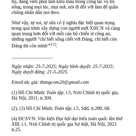
bộ, đảng viên phải làm kiểu mẫu trong công tác và lối
sống, trong mọi lúc, mọi nơi, nói đi đôi với làm để quần
chúng nhân dân noi theo.
Như vậy, tự soi, tự sửa có ý nghĩa đặc biệt quan trọng
trong quá trình xây dựng con người mới XHCN và càng
quan trọng hơn đối với mỗi cán bộ chiến sĩ công an,
những người “chỉ biết sống chết với Đảng, chỉ biết còn
(12)
Đảng thì còn mình”
.
_________________
Ngày nhận: 25-7-2025; Ngày bình duyệt: 25-7-2025;
Ngày duyệt đăng: 21-5-2025.
Email tác giả: thangcom20@gmail.com
(1) Hồ Chí Minh:
Toàn tập,
t.5, Nxb Chính trị quốc gia,
Hà Nội, 2011, tr.309.
(2), (3) Hồ Chí Minh:
Toàn tập,
t.5, Sđd, tr.280, 68.
(4) ĐCSVN:
Văn kiện Đại hội đại biểu toàn quốc lần thứ
XIII
, t.1, Nxb Chính trị quốc gia Sự thật, Hà Nội, 2021
tr.25.