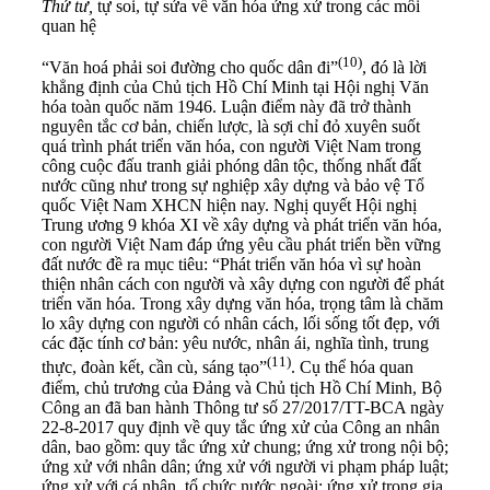
Thứ tư,
tự soi, tự sửa về văn hóa ứng xử trong các mối
quan hệ
(10)
“Văn hoá phải soi đường cho quốc dân đi”
, đó là lời
khẳng định của Chủ tịch Hồ Chí Minh tại Hội nghị Văn
hóa toàn quốc năm 1946. Luận điểm này đã trở thành
nguyên tắc cơ bản, chiến lược, là sợi chỉ đỏ xuyên suốt
quá trình phát triển văn hóa, con người Việt Nam trong
công cuộc đấu tranh giải phóng dân tộc, thống nhất đất
nước cũng như trong sự nghiệp xây dựng và bảo vệ Tổ
quốc Việt Nam XHCN hiện nay. Nghị quyết Hội nghị
Trung ương 9 khóa XI về xây dựng và phát triển văn hóa,
con người Việt Nam đáp ứng yêu cầu phát triển bền vững
đất nước đề ra mục tiêu: “Phát triển văn hóa vì sự hoàn
thiện nhân cách con người và xây dựng con người để phát
triển văn hóa. Trong xây dựng văn hóa, trọng tâm là chăm
lo xây dựng con người có nhân cách, lối sống tốt đẹp, với
các đặc tính cơ bản: yêu nước, nhân ái, nghĩa tình, trung
(11)
thực, đoàn kết, cần cù, sáng tạo”
. Cụ thể hóa quan
điểm, chủ trương của Đảng và Chủ tịch Hồ Chí Minh, Bộ
Công an đã ban hành Thông tư số 27/2017/TT-BCA ngày
22-8-2017 quy định về quy tắc ứng xử của Công an nhân
dân, bao gồm: quy tắc ứng xử chung; ứng xử trong nội bộ;
ứng xử với nhân dân; ứng xử với người vi phạm pháp luật;
ứng xử với cá nhân, tổ chức nước ngoài; ứng xử trong gia