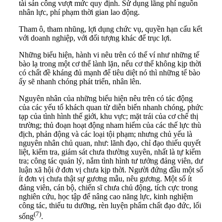
tài sản công vượt mức quy định. Sử dụng lãng phí nguồn
nhân lực, phí phạm thời gian lao động.
Tham ô, tham nhũng, lợi dụng chức vụ, quyền hạn cấu kết
với doanh nghiệp, với đối tượng khác để trục lợi.
Những biểu hiện, hành vi nêu trên có thể ví như những tế
bào lạ trong một cơ thể lành lặn, nếu cơ thể không kịp thời
có chất đề kháng đủ mạnh để tiêu diệt nó thì những tế bào
ấy sẽ nhanh chóng phát triển, nhân lên.
Nguyên nhân của những biểu hiện nêu trên có tác động
của các yếu tố khách quan từ diễn biến nhanh chóng, phức
tạp của tình hình thế giới, khu vực; mặt trái của cơ chế thị
trường; thủ đoạn hoạt động nham hiểm của các thế lực thù
địch, phản động và các loại tội phạm; nhưng chủ yếu là
nguyên nhân chủ quan, như: lãnh đạo, chỉ đạo thiếu quyết
liệt, kiểm tra, giám sát chưa thường xuyên, nhất là tự kiểm
tra; công tác quản lý, nắm tình hình tư tưởng đảng viên, dư
luận xã hội ở đơn vị chưa kịp thời. Người đứng đầu một số
ít đơn vị chưa thật sự gương mẫu, nêu gương. Một số ít
đảng viên, cán bộ, chiến sĩ chưa chủ động, tích cực trong
nghiên cứu, học tập để nâng cao năng lực, kinh nghiệm
công tác, thiếu tu dưỡng, rèn luyện phẩm chất đạo đức, lối
(7)
sống
.