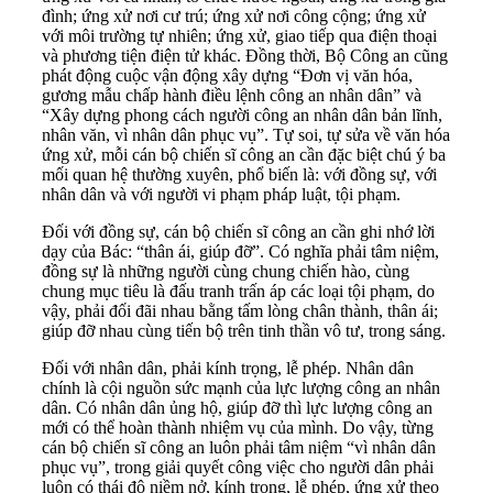
đình; ứng xử nơi cư trú; ứng xử nơi công cộng; ứng xử
với môi trường tự nhiên; ứng xử, giao tiếp qua điện thoại
và phương tiện điện tử khác. Đồng thời, Bộ Công an cũng
phát động cuộc vận động xây dựng “Đơn vị văn hóa,
gương mẫu chấp hành điều lệnh công an nhân dân” và
“Xây dựng phong cách người công an nhân dân bản lĩnh,
nhân văn, vì nhân dân phục vụ”. Tự soi, tự sửa về văn hóa
ứng xử, mỗi cán bộ chiến sĩ công an cần đặc biệt chú ý ba
mối quan hệ thường xuyên, phổ biến là: với đồng sự, với
nhân dân và với người vi phạm pháp luật, tội phạm.
Đối với đồng sự, cán bộ chiến sĩ công an cần ghi nhớ lời
dạy của Bác: “thân ái, giúp đỡ”. Có nghĩa phải tâm niệm,
đồng sự là những người cùng chung chiến hào, cùng
chung mục tiêu là đấu tranh trấn áp các loại tội phạm, do
vậy, phải đối đãi nhau bằng tấm lòng chân thành, thân ái;
giúp đỡ nhau cùng tiến bộ trên tinh thần vô tư, trong sáng.
Đối với nhân dân, phải kính trọng, lễ phép. Nhân dân
chính là cội nguồn sức mạnh của lực lượng công an nhân
dân. Có nhân dân ủng hộ, giúp đỡ thì lực lượng công an
mới có thể hoàn thành nhiệm vụ của mình. Do vậy, từng
cán bộ chiến sĩ công an luôn phải tâm niệm “vì nhân dân
phục vụ”, trong giải quyết công việc cho người dân phải
luôn có thái độ niềm nở, kính trọng, lễ phép, ứng xử theo