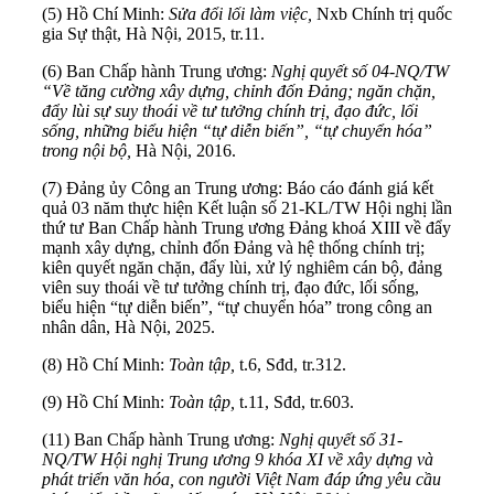
(5) Hồ Chí Minh:
Sửa đổi lối làm việc,
Nxb Chính trị quốc
gia Sự thật, Hà Nội, 2015, tr.11.
(6) Ban Chấp hành Trung ương:
Nghị quyết số 04-NQ/TW
“Về tăng cường xây dựng, chỉnh đốn Đảng; ngăn chặn,
đẩy lùi sự suy thoái về tư tưởng chính trị, đạo đức, lối
sống, những biểu hiện “tự diễn biến”, “tự chuyển hóa”
trong nội bộ,
Hà Nội, 2016.
(7) Đảng ủy Công an Trung ương: Báo cáo đánh giá kết
quả 03 năm thực hiện Kết luận số 21-KL/TW Hội nghị lần
thứ tư Ban Chấp hành Trung ương Đảng khoá XIII về đẩy
mạnh xây dựng, chỉnh đốn Đảng và hệ thống chính trị;
kiên quyết ngăn chặn, đẩy lùi, xử lý nghiêm cán bộ, đảng
viên suy thoái về tư tưởng chính trị, đạo đức, lối sống,
biểu hiện “tự diễn biến”, “tự chuyển hóa” trong công an
nhân dân, Hà Nội, 2025.
(8) Hồ Chí Minh:
Toàn tập,
t.6, Sđd, tr.312.
(9) Hồ Chí Minh:
Toàn tập,
t.11, Sđd, tr.603.
(11) Ban Chấp hành Trung ương:
Nghị quyết số 31-
NQ/TW Hội nghị Trung ương 9 khóa XI về xây dựng và
phát triển văn hóa, con người Việt Nam đáp ứng yêu cầu