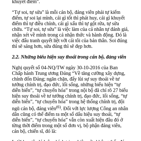
khuyết điểm”.
“Tự soi, tự sửa” là mỗi cán bộ, đảng viên phải tự kiểm
điểm, tự soi lại mình, cái gì tốt thì phát huy, cái gì khuyết
điểm thì tự điều chỉnh, cái gì xấu thì tự gột rửa, tự sửa
chữa. “Tự soi, tự sửa” là việc làm của cá nhân tự đánh giá,
nhận xét về mình trong cả nhận thức và hành động. Đó là
việc đấu tranh quyết liệt với cái tôi của bản thân. Soi đúng
thì sẽ sáng hơn, sửa đúng thì sẽ đẹp hơn.
2.2. Những biểu hiện suy thoái trong cán bộ, đảng viên
Nghị quyết số 04-NQ/TW ngày 30-10-2016 của Ban
Chấp hành Trung ương Đảng “Về tăng cường xây dựng,
chỉnh đốn Đảng; ngăn chặn, đẩy lùi sự suy thoái về tư
tưởng chính trị, đạo đức, lối sống, những biểu hiện “tự
diễn biến”, “tự chuyển hóa” trong nội bộ đã chỉ rõ 27 biểu
hiện suy thoái về tư tưởng chính trị, đạo đức, lối sống, “tự
diễn biến”, “tự chuyển hóa” trong hệ thống chính trị, đội
(6)
ngũ cán bộ, đảng viên
. Đối với lực lượng Công an nhân
dân cũng có thể điểm ra một số dấu hiệu suy thoái, “tự
diễn biến”, “tự chuyển hóa” vẫn còn xuất hiện đâu đó ở
từng thời điểm trong một số đơn vị, bộ phận đảng viên,
cán bộ, chiến sĩ, đó là: