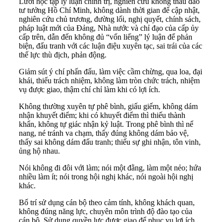
Lười học tập lý luận chính trị, nghiên cứu không thấu đáo
tư tưởng Hồ Chí Minh, không dành thời gian để cập nhật,
nghiên cứu chủ trương, đường lối, nghị quyết, chính sách,
pháp luật mới của Đảng, Nhà nước và chỉ đạo của cấp ủy
cấp trên, dẫn đến không đủ “vốn liếng” lý luận để phản
biện, đấu tranh với các luận điệu xuyên tạc, sai trái của các
thế lực thù địch, phản động.
Giảm sút ý chí phấn đấu, làm việc cầm chừng, qua loa, đại
khái, thiếu trách nhiệm, không làm tròn chức trách, nhiệm
vụ được giao, thậm chí chỉ làm khi có lợi ích.
Không thường xuyên tự phê bình, giấu giếm, không dám
nhận khuyết điểm; khi có khuyết điểm thì thiếu thành
khẩn, không tự giác nhận kỷ luật. Trong phê bình thì nể
nang, né tránh va chạm, thấy đúng không dám bảo vệ,
thấy sai không dám đấu tranh; thiếu sự ghi nhận, tôn vinh,
ủng hộ nhau.
Nói không đi đôi với làm; nói một đằng, làm một nẻo; hứa
nhiều làm ít; nói trong hội nghị khác, nói ngoài hội nghị
khác.
Bố trí sử dụng cán bộ theo cảm tính, không khách quan,
không đúng năng lực, chuyên môn trình độ đào tạo của
cán bộ. Sử dụng quyền lực được giao để phục vụ lợi ích