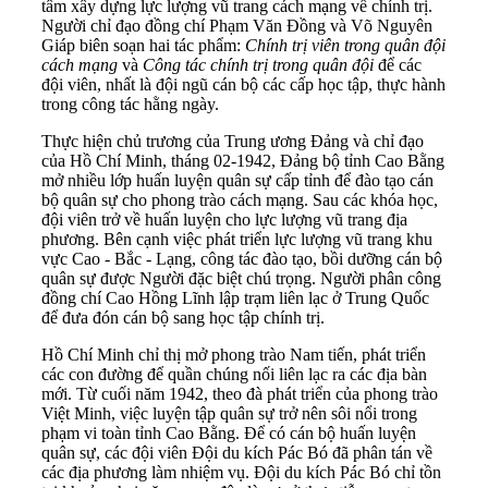
tâm xây dựng lực lượng vũ trang cách mạng về chính trị.
Người chỉ đạo đồng chí Phạm Văn Đồng và Võ Nguyên
Giáp biên soạn hai tác phẩm:
Chính trị viên trong quân đội
cách mạng
và
Công tác chính trị trong quân đội
để các
đội viên, nhất là đội ngũ cán bộ các cấp học tập, thực hành
trong công tác hằng ngày.
Thực hiện chủ trương của Trung ương Đảng và chỉ đạo
của Hồ Chí Minh, tháng 02-1942, Đảng bộ tỉnh Cao Bằng
mở nhiều lớp huấn luyện quân sự cấp tỉnh để đào tạo cán
bộ quân sự cho phong trào cách mạng. Sau các khóa học,
đội viên trở về huấn luyện cho lực lượng vũ trang địa
phương. Bên cạnh việc phát triển lực lượng vũ trang khu
vực Cao - Bắc - Lạng, công tác đào tạo, bồi dưỡng cán bộ
quân sự được Người đặc biệt chú trọng. Người phân công
đồng chí Cao Hồng Lĩnh lập trạm liên lạc ở Trung Quốc
để đưa đón cán bộ sang học tập chính trị.
Hồ Chí Minh chỉ thị mở phong trào Nam tiến, phát triển
các con đường để quần chúng nối liên lạc ra các địa bàn
mới. Từ cuối năm 1942, theo đà phát triển của phong trào
Việt Minh, việc luyện tập quân sự trở nên sôi nổi trong
phạm vi toàn tỉnh Cao Bằng. Để có cán bộ huấn luyện
quân sự, các đội viên Đội du kích Pác Bó đã phân tán về
các địa phương làm nhiệm vụ. Đội du kích Pác Bó chỉ tồn