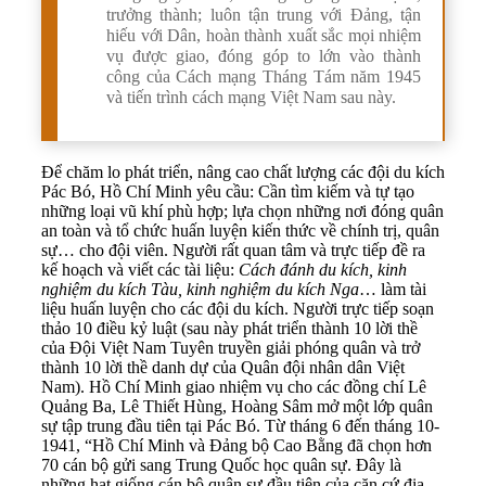
trưởng thành; luôn tận trung với Đảng, tận
hiếu với Dân, hoàn thành xuất sắc mọi nhiệm
vụ được giao, đóng góp to lớn vào thành
công của Cách mạng Tháng Tám năm 1945
và tiến trình cách mạng Việt Nam sau này.
Để chăm lo phát triển, nâng cao chất lượng các đội du kích
Pác Bó, Hồ Chí Minh yêu cầu: Cần tìm kiếm và tự tạo
những loại vũ khí phù hợp; lựa chọn những nơi đóng quân
an toàn và tổ chức huấn luyện kiến thức về chính trị, quân
sự… cho đội viên. Người rất quan tâm và trực tiếp đề ra
kế hoạch và viết các tài liệu:
Cách đánh du kích, kinh
nghi
ệ
m du kích Tàu, kinh nghiệm du kích Nga
… làm tài
liệu huấn luyện cho các đội du kích. Người trực tiếp soạn
thảo 10 điều kỷ luật (sau này phát triển thành 10 lời thề
của Đội Việt Nam Tuyên truyền giải phóng quân và trở
thành 10 lời thề danh dự của Quân đội nhân dân Việt
Nam). Hồ Chí Minh giao nhiệm vụ cho các đồng chí Lê
Quảng Ba, Lê Thiết Hùng, Hoàng Sâm mở một lớp quân
sự tập trung đầu tiên tại Pác Bó. Từ tháng 6 đến tháng 10-
1941, “Hồ Chí Minh và Đảng bộ Cao Bằng đã chọn hơn
70 cán bộ gửi sang Trung Quốc học quân sự. Đây là
những hạt giống cán bộ quân sự đầu tiên của căn cứ địa