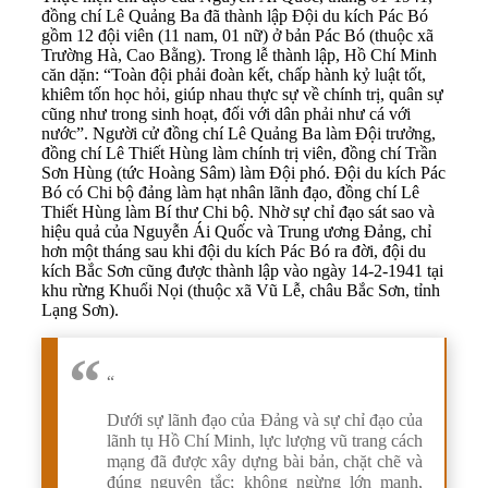
đồng chí Lê Quảng Ba đã thành lập Đội du kích Pác Bó
gồm 12 đội viên (11 nam, 01 nữ) ở bản Pác Bó (thuộc xã
Trường Hà, Cao Bằng). Trong lễ thành lập, Hồ Chí Minh
căn dặn: “Toàn đội phải đoàn kết, chấp hành kỷ luật tốt,
khiêm tốn học hỏi, giúp nhau thực sự về chính trị, quân sự
cũng như trong sinh hoạt, đối với dân phải như cá với
nước”. Người cử đồng chí Lê Quảng Ba làm Đội trưởng,
đồng chí Lê Thiết Hùng làm chính trị viên, đồng chí Trần
Sơn Hùng (tức Hoàng Sâm) làm Đội phó. Đội du kích Pác
Bó có Chi bộ đảng làm hạt nhân lãnh đạo, đồng chí Lê
Thiết Hùng làm Bí thư Chi bộ. Nhờ sự chỉ đạo sát sao và
hiệu quả của Nguyễn Ái Quốc và Trung ương Đảng, chỉ
hơn một tháng sau khi đội du kích Pác Bó ra đời, đội du
kích Bắc Sơn cũng được thành lập vào ngày 14-2-1941 tại
khu rừng Khuổi Nọi (thuộc xã Vũ Lễ, châu Bắc Sơn, tỉnh
Lạng Sơn).
“
Dưới sự lãnh đạo của Đảng và sự chỉ đạo của
lãnh tụ Hồ Chí Minh, lực lượng vũ trang cách
mạng đã được xây dựng bài bản, chặt chẽ và
đúng nguyên tắc; không ngừng lớn mạnh,