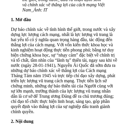
và chính xác về thắng lợi của cách mạng Việt
Nam_Ảnh: IT
1.
Mở đầu
Dự báo chính xác về tình hình thế giới, trong nước và xây
dựng lực lượng cách mạng, nhất là lực lượng vũ trang là
hai yếu tố có ý nghĩa quan trọng hàng đầu, tác động đến
thắng lợi của cách mạng. Với vốn kiến thức khoa học và
kinh nghiệm hoạt động thực tiễn phong phú; bằng tư duy
biện chứng khoa học, sự “nhạy cảm” đặc biệt về chính trị
và tố chất, tầm nhìn của “lãnh tụ” thiên tài, ngay sau khi về
nước (ngày 28-01-1941), Nguyễn Ái Quốc đã sớm đưa ra
những dự báo chính xác về thắng lợi của Cách mạng
Tháng Tám năm 1945 và trực tiếp chỉ đạo xây dựng, phát
triển lực lượng vũ trang cách mạng. Thực tiễn lịch sử
chứng minh, những dự báo thiên tài của Người cùng với
sự lớn mạnh, trưởng thành của lực lượng vũ trang nhân
dân là cơ sở để Trung ương Đảng đề ra chủ trương đúng;
chỉ đạo tổ chức thực hiện linh hoạt, sáng tạo, góp phần
quyết định vào thắng lợi của sự nghiệp đấu tranh giành
chính quyền.
2.
Nội dung