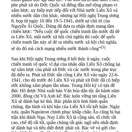
phe phát xít do Đức Quốc xã đứng đầu mở rộng phạm vi
xâm lược, uy hiếp trực tiếp đối với Nhà nước Liên Xô và
nhiều nước dân chủ khác, nhưng tại Hội nghị Trung ương
8, họp từ ngày 10 đến 19-5-1941, dưới sự chủ trì của
Nguyễn Ái Quốc, Đảng đã đưa ra nhận định mang tầm
chiến lược: “Nếu cuộc đế quốc chiến tranh lần trước đã đẻ
ra Liên Xô, một nước xã hội chủ nghĩa thì cuộc đế quốc
chiến tranh lần này sẽ đẻ ra nhiều nước xã hội chủ nghĩa,
(3)
sẽ do đó mà cách mạng nhiều nước thành công”
.
Sau khi Hội nghị Trung ương 8 kết thúc ít ngày, cuộc
chiến tranh vệ quốc vĩ đại của nhân dân Liên Xô chống lại
sự xâm lược của phát xít Đức và các nước trong phe trục
đã diễn ra. Phát xít Đức tấn công Liên Xô vào ngày 22-6-
1941, cho dù trước đó Liên Xô và phát xít Đức đã có hiệp
ước không xâm phạm lẫn nhau. Trong Hồi ký có tựa đề
Bác Hồ
được Nhà xuất bản Văn hóa dân tộc ấn hành năm
2000, đồng chí Vũ Anh kể: Bác luôn vững tin rằng Liên
Xô sẽ đánh bại kẻ thù. Bác phân tích tình hình quần
chúng, địa hình và khí hậu của Liên Xô rồi kết luận: Ngày
xưa, quân Napoleon chinh phục khắp châu Âu cũng bị bại
trận khi đánh Nga. Nay Liên Xô là cộng sản, tổ chức rất
cao, chế độ rất tốt, quần chúng rất giác ngộ nên nhất định
sẽ đánh bại và tiêu diệt được phát xít. Bác vẽ và gửi cho