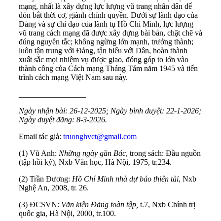
mạng, nhất là xây dựng lực lượng vũ trang nhân dân để
đón bắt thời cơ, giành chính quyền. Dưới sự lãnh đạo của
Đảng và sự chỉ đạo của lãnh tụ Hồ Chí Minh, lực lượng
vũ trang cách mạng đã được xây dựng bài bản, chặt chẽ và
đúng nguyên tắc; không ngừng lớn mạnh, trưởng thành;
luôn tận trung với Đảng, tận hiếu với Dân, hoàn thành
xuất sắc mọi nhiệm vụ được giao, đóng góp to lớn vào
thành công của Cách mạng Tháng Tám năm 1945 và tiến
trình cách mạng Việt Nam sau này.
_________________
Ngày nhận bài:
26-12-2025
; Ngày bình duyệt:
22-1-2026
;
Ngày duyệt đăng:
8-3-2026.
Email tác giả:
truonghvct@gmail.com
(1) Vũ Anh:
Những ngày gần Bác
, trong sách: Đầu nguồn
(tập hồi ký), Nxb Văn học, Hà Nội, 1975, tr.234.
(2) Trần Đương:
Hồ Chí Minh nhà dự báo thiên tài
, Nxb
Nghệ An, 2008, tr. 26.
(3) ĐCSVN:
Văn kiện Đảng toàn tập,
t.7, Nxb Chính trị
quốc gia, Hà Nội, 2000, tr.100.