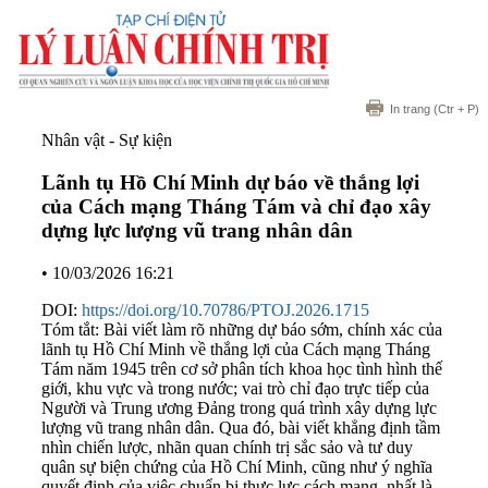
In trang
(Ctr + P)
Nhân vật - Sự kiện
Lãnh tụ Hồ Chí Minh dự báo về thắng lợi
của Cách mạng Tháng Tám và chỉ đạo xây
dựng lực lượng vũ trang nhân dân
•
10/03/2026 16:21
DOI:
https://doi.org/10.70786/PTOJ.2026.1715
Tóm tắt: Bài viết làm rõ những dự báo sớm, chính xác của
lãnh tụ Hồ Chí Minh về thắng lợi của Cách mạng Tháng
Tám năm 1945 trên cơ sở phân tích khoa học tình hình thế
giới, khu vực và trong nước; vai trò chỉ đạo trực tiếp của
Người và Trung ương Đảng trong quá trình xây dựng lực
lượng vũ trang nhân dân. Qua đó, bài viết khẳng định tầm
nhìn chiến lược, nhãn quan chính trị sắc sảo và tư duy
quân sự biện chứng của Hồ Chí Minh, cũng như ý nghĩa
quyết định của việc chuẩn bị thực lực cách mạng, nhất là