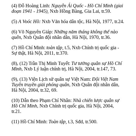
(4) Đỗ Hoàng Linh:
Nguyễn Ái Quốc - Hồ Chí Minh (giai
đoạn 1941 - 1945),
Nxb Hồng Bàng, Gia Lai, tr.59.
(5)
A Voóc Hồ:
Nxb Văn hóa dân tộc, Hà Nội, 1977, tr.24.
(6) Võ Nguyên Giáp:
Những năm tháng không thể nào
quên
, Nxb Quân đội nhân dân, Hà Nội, 1970, tr.36.
(7) Hồ Chí Minh:
toàn tập,
t.5, Nxb Chính trị quốc gia -
Sự thật, Hà Nội, 2011, tr.370.
(8), (12) Trần Thị Minh Tuyết:
Tư tưởng quân sự Hồ Chí
Minh
, Nxb Lý luận chính trị, Hà Nội, 2004, tr.147, 73.
(9), (13) Viện Lịch sử quân sự Việt Nam:
Đội Việt Nam
Tuyên truyền giải phóng quân
, Nxb Quân đội nhân dân,
Hà Nội, 2004, tr.32, 69.
(10) Dẫn theo Phạm Chí Nhân:
Nhà chiến lược quân sự
Hồ Chí Minh
, Nxb Chính trị quốc gia, Hà Nội, 2004,
tr.21.
(11) Hồ Chí Minh:
T
oàn tập,
t.3, Sđd, tr.500.