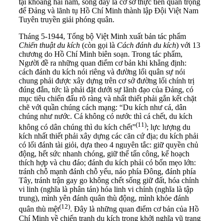
tại khoảng hai năm, song đây là cơ sở thực tiễn quan trọng
để Đảng và lãnh tụ Hồ Chí Minh thành lập Đội Việt Nam
Tuyên truyền giải phóng quân.
Tháng 5-1944, Tổng bộ Việt Minh xuất bản tác phẩm
C
hiến thuật du kích
(còn gọi là
C
ách đánh du kích
) với 13
chương do Hồ Chí Minh biên soạn. Trong tác phẩm,
Người đề ra những quan điểm cơ bản khi khẳng định:
cách đánh du kích nói riêng và đường lối quân sự nói
chung phải được xây dựng trên cơ sở đường lối chính trị
đúng đắn, tức là phải đặt dưới sự lãnh đạo của Đảng, có
mục tiêu chiến đấu rõ ràng và nhất thiết phải gắn kết chặt
chẽ với quần chúng cách mạng: “Du kích như cá, dân
chúng như nước. Cá không có nước thì cá chết, du kích
(
11
)
không có dân chúng thì du kích chết”
; lực lượng du
kích nhất thiết phải xây dựng các căn cứ địa; du kích phải
có lối đánh tài giỏi, dựa theo 4 nguyên tắc: giữ quyền chủ
động, hết sức nhanh chóng, giữ thế tấn công, kế hoạch
thích hợp và chu đáo; đánh du kích phải có bốn mẹo lớn:
tránh chỗ mạnh đánh chỗ yếu, náo phía Đông, đánh phía
Tây, tránh trận gay go không chết sống giữ đất, hóa chỉnh
vi linh (nghĩa là phân tán) hóa linh vi chỉnh (nghĩa là tập
trung), mình yên đánh quân thù động, mình khỏe đánh
(
12
)
quân thù mệt
. Đây là những quan điểm cơ bản của Hồ
Chí Minh về chiến tranh du kích trong khởi nghĩa vũ trang