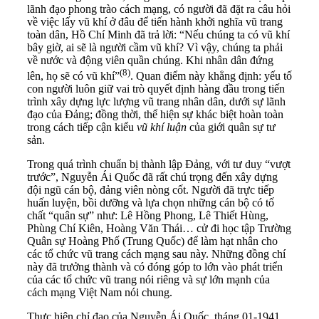
lãnh đạo phong trào cách mạng, có người đã đặt ra câu hỏi
về việc lấy vũ khí ở đâu để tiến hành khởi nghĩa vũ trang
toàn dân, Hồ Chí Minh đã trả lời: “Nếu chúng ta có vũ khí
bây giờ, ai sẽ là người cầm vũ khí? Vì vậy, chúng ta phải
về nước và động viên quần chúng. Khi nhân dân đứng
(
8)
lên, họ sẽ có vũ khí”
. Quan điểm này khẳng định: yếu tố
con người luôn giữ vai trò quyết định hàng đầu trong tiến
trình xây dựng lực lượng vũ trang nhân dân, dưới sự lãnh
đạo của Đảng; đồng thời, thể hiện sự khác biệt hoàn toàn
trong cách tiếp cận kiểu
vũ khí luận
của giới quân sự tư
sản.
Trong quá trình chuẩn bị thành lập Đảng, với tư duy “vượt
trước”, Nguyễn Ái Quốc đã rất chú trọng đến xây dựng
đội ngũ cán bộ, đảng viên nòng cốt. Người đã trực tiếp
huấn luyện, bồi dưỡng và lựa chọn những cán bộ có tố
chất “quân sự” như: Lê Hồng Phong, Lê Thiết Hùng,
Phùng Chí Kiên, Hoàng Văn Thái… cử đi học tập Trường
Quân sự Hoàng Phố (Trung Quốc) để làm hạt nhân cho
các tổ chức vũ trang cách mạng sau này. Những đồng chí
này đã trưởng thành và có đóng góp to lớn vào phát triển
của các tổ chức vũ trang nói riêng và sự lớn mạnh của
cách mạng Việt Nam nói chung.
Thực hiện chỉ đạo của Nguyễn Ái Quốc, tháng 01-1941,