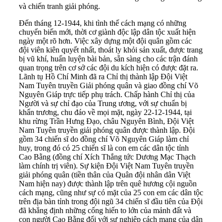
và chiến tranh giải phóng.
Đến tháng 12-1944, khi tình thế cách mạng có những
chuyển biến mới, thời cơ giành độc lập dân tộc xuất hiện
ngày một rõ hơn. Việc xây dựng một đội quân gồm các
đội viên kiên quyết nhất, thoát ly khỏi sản xuất, được trang
bị vũ khí, huấn luyện bài bản, sẵn sàng cho các trận đánh
quan trọng trên cơ sở các đội du kích hiện có được đặt ra.
Lãnh tụ Hồ Chí Minh đã ra Chỉ thị thành lập Đội Việt
Nam Tuyên truyền Giải phóng quân và giao đồng chí Võ
Nguyên Giáp trực tiếp phụ trách. Chấp hành Chỉ thị của
Người và sự chỉ đạo của Trung ương, với sự chuẩn bị
khẩn trương, chu đáo về mọi mặt, ngày 22-12-1944, tại
khu rừng Trần Hưng Đạo, châu Nguyên Bình, Đội Việt
Nam Tuyên truyền giải phóng quân được thành lập. Đội
gồm 34 chiến sĩ do đồng chí Võ Nguyên Giáp làm chỉ
huy, trong đó có 25 chiến sĩ là con em các dân tộc tỉnh
Cao Bằng (đồng chí Xích Thắng tức Dương Mạc Thạch
làm chính trị viên). Sự kiện Đội Việt Nam Tuyên truyền
giải phóng quân (tiền thân của Quân đội nhân dân Việt
Nam hiện nay) được thành lập trên quê hương cội nguồn
cách mạng, cũng như sự có mặt của 25 con em các dân tộc
trên địa bàn tỉnh trong đội ngũ 34 chiến sĩ đầu tiên của Đội
đã khẳng định những cống hiến to lớn của mảnh đất và
con người Cao Bằng đối với sự nghiệp cách mạng của dân