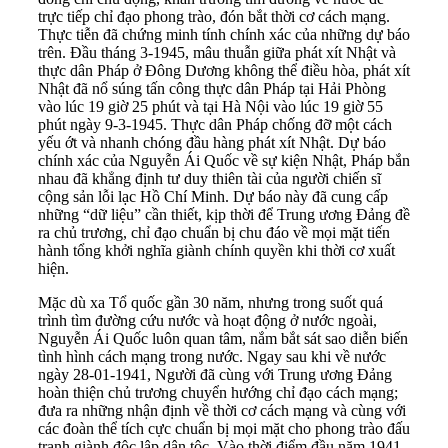
trực tiếp chỉ đạo phong trào, đón bắt thời cơ cách mạng.
Thực tiễn đã chứng minh tính chính xác của những dự báo
trên. Đầu tháng 3-1945, mâu thuẫn giữa phát xít Nhật và
thực dân Pháp ở Đông Dương không thể điều hòa, phát xít
Nhật đã nổ súng tấn công thực dân Pháp tại Hải Phòng
vào lúc 19 giờ 25 phút và tại Hà Nội vào lúc 19 giờ 55
phút ngày 9-3-1945. Thực dân Pháp chống đỡ một cách
yếu ớt và nhanh chóng đầu hàng phát xít Nhật. Dự báo
chính xác của Nguyễn Ái Quốc về sự kiện Nhật, Pháp bắn
nhau đã khẳng định tư duy thiên tài của người chiến sĩ
cộng sản lỗi lạc Hồ Chí Minh. Dự báo này đã cung cấp
những “dữ liệu” cần thiết, kịp thời để Trung ương Đảng đề
ra chủ trương, chỉ đạo chuẩn bị chu đáo về mọi mặt tiến
hành tổng khởi nghĩa giành chính quyền khi thời cơ xuất
hiện.
Mặc dù xa Tổ quốc gần 30 năm, nhưng trong suốt quá
trình tìm đường cứu nước và hoạt động ở nước ngoài,
Nguyễn Ái Quốc luôn quan tâm, nắm bắt sát sao diễn biến
tình hình cách mạng trong nước. Ngay sau khi về nước
ngày 28-01-1941, Người đã cùng với Trung ương Đảng
hoàn thiện chủ trương chuyển hướng chỉ đạo cách mạng;
đưa ra những nhận định về thời cơ cách mạng và cùng với
các đoàn thể tích cực chuẩn bị mọi mặt cho phong trào đấu
tranh giành độc lập dân tộc. Vào thời điểm đầu năm 1941,