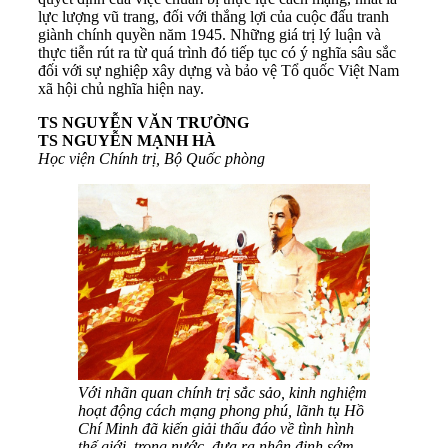
lực lượng vũ trang, đối với thắng lợi của cuộc đấu tranh
giành chính quyền năm 1945. Những giá trị lý luận và
thực tiễn rút ra từ quá trình đó tiếp tục có ý nghĩa sâu sắc
đối với sự nghiệp xây dựng và bảo vệ Tổ quốc Việt Nam
xã hội chủ nghĩa hiện nay.
TS
NGUYỄN VĂN TRƯỜNG
TS
NGUYỄN MẠNH HÀ
Học viện Chính trị, Bộ Quốc phòng
Với nhãn quan chính trị sắc sảo, kinh nghiệm
hoạt động cách mạng phong phú, lãnh tụ Hồ
Chí Minh đã kiến giải thấu đáo về tình hình
thế giới, trong nước, đưa ra nhận định sớm