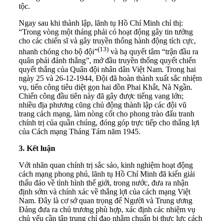
tộc.
Ngay sau khi thành lập, lãnh tụ Hồ Chí Minh chỉ thị:
“Trong vòng một tháng phải có hoạt động gây tin tưởng
cho các chiến sĩ và gây truyền thống hành động tích cực,
(
13)
nhanh chóng cho bộ đội”
và hạ quyết tâm “trận đầu ra
quân phải đánh thắng”, mở đầu truyền thống quyết chiến
quyết thắng của Quân đội nhân dân Việt Nam. Trong hai
ngày 25 và 26-12-1944, Đội đã hoàn thành xuất sắc nhiệm
vụ, tiến công tiêu diệt gọn hai đồn Phai Khắt, Nà Ngần.
Chiến công đầu tiên này đã gây được tiếng vang lớn;
nhiều địa phương cũng chủ động thành lập các đội vũ
trang cách mạng, làm nòng cốt cho phong trào đấu tranh
chính trị của quần chúng, đóng góp trực tiếp cho thắng lợi
của Cách mạng Tháng Tám năm 1945.
3.
Kết luận
Với nhãn quan chính trị sắc sảo, kinh nghiệm hoạt động
cách mạng phong phú, lãnh tụ Hồ Chí Minh đã kiến giải
thấu đáo về tình hình thế giới, trong nước, đưa ra nhận
định sớm và chính xác về thắng lợi của cách mạng Việt
Nam. Đây là cơ sở quan trọng để Người và Trung ương
Đảng đưa ra chủ trương phù hợp, xác định các nhiệm vụ
chủ yếu cần tập trung chỉ đạo nhằm chuẩn bị thực lực cách