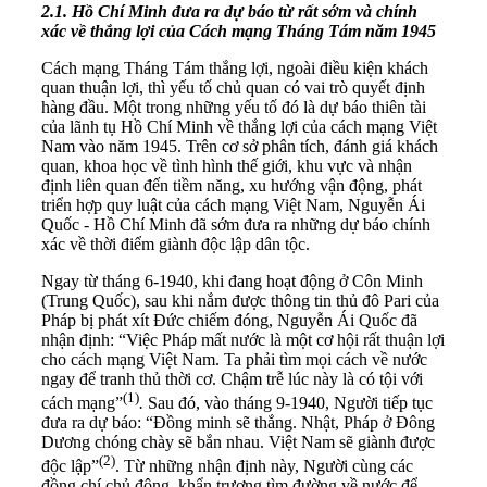
2.
1.
Hồ Chí Minh đưa ra dự báo
từ rất sớm và chính
xác
về thắng lợi của
C
ách mạng T
háng Tám
năm 1945
Cách mạng Tháng Tám thắng lợi, ngoài điều kiện khách
quan thuận lợi, thì yếu tố chủ quan có vai trò quyết định
hàng đầu. Một trong những yếu tố đó là dự báo thiên tài
của lãnh tụ Hồ Chí Minh về thắng lợi của cách mạng Việt
Nam vào năm 1945. Trên cơ sở phân tích, đánh giá khách
quan, khoa học về tình hình thế giới, khu vực và nhận
định liên quan đến tiềm năng, xu hướng vận động, phát
triển hợp quy luật của cách mạng Việt Nam, Nguyễn Ái
Quốc - Hồ Chí Minh đã sớm đưa ra những dự báo chính
xác về thời điểm giành độc lập dân tộc.
Ngay từ tháng 6-1940, khi đang hoạt động ở Côn Minh
(Trung Quốc), sau khi nắm được thông tin thủ đô Pari của
Pháp bị phát xít Đức chiếm đóng, Nguyễn Ái Quốc đã
nhận định: “Việc Pháp mất nước là một cơ hội rất thuận lợi
cho cách mạng Việt Nam. Ta phải tìm mọi cách về nước
ngay để tranh thủ thời cơ. Chậm trễ lúc này là có tội với
(
1)
cách mạng”
.
Sau đó, vào tháng 9-1940, Người tiếp tục
đưa ra dự báo: “Đồng minh sẽ thắng. Nhật, Pháp ở Đông
Dương chóng chày sẽ bắn nhau. Việt Nam sẽ giành được
(
2)
độc lập”
. Từ những nhận định này, Người cùng các
đồng chí chủ động, khẩn trương tìm đường về nước để