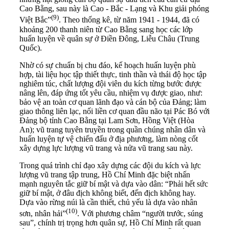
Cao Bằng, sau này là Cao - Bắc - Lạng và Khu giải phóng
(
9)
Việt Bắc”
. Theo thống kê, từ năm 1941 - 1944, đã có
khoảng 200 thanh niên từ Cao Bằng sang học các lớp
huấn luyện về quân sự ở Điền Đông, Liễu Châu (Trung
Quốc).
Nhờ có sự chuẩn bị chu đáo, kế hoạch huấn luyện phù
hợp, tài liệu học tập thiết thực, tinh thần và thái độ học tập
nghiêm túc, chất lượng đội viên du kích từng bước được
nâng lên, đáp ứng tốt yêu cầu, nhiệm vụ được giao, như:
bảo vệ an toàn cơ quan lãnh đạo và cán bộ của Đảng; làm
giao thông liên lạc, nối liền cơ quan đầu não tại Pác Bó với
Đảng bộ tỉnh Cao Bằng tại Lam Sơn, Hồng Việt (Hòa
An); vũ trang tuyên truyền trong quần chúng nhân dân và
huấn luyện tự vệ chiến đấu ở địa phương, làm nòng cốt
xây dựng lực lượng vũ trang và nửa vũ trang sau này.
Trong quá trình chỉ đạo xây dựng các đội du kích và lực
lượng vũ trang tập trung, Hồ Chí Minh đặc biệt nhấn
mạnh nguyên tắc giữ bí mật và dựa vào dân: “Phải hết sức
giữ bí mật, ở đâu địch không biết, đến địch không hay.
Dựa vào rừng núi là cần thiết, chủ yếu là dựa vào nhân
(
10
)
sơn, nhân hải”
. Với phương châm “người trước, súng
sau”, chính trị trọng hơn quân sự, Hồ Chí Minh rất quan