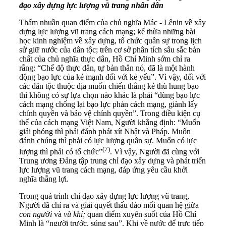
đạo
xây dựng lực lượng vũ trang nhân dân
Thấm nhuần quan điểm của chủ nghĩa Mác - Lênin về xây
dựng lực lượng vũ trang cách mạng; kế thừa những bài
học kinh nghiệm về xây dựng, tổ chức quân sự trong lịch
sử giữ nước của dân tộc; trên cơ sở phân tích sâu sắc bản
chất của chủ nghĩa thực dân, Hồ Chí Minh sớm chỉ ra
rằng: “Chế độ thực dân, tự bản thân nó, đã là một hành
động bạo lực của kẻ mạnh đối với kẻ yếu”. Vì vậy, đối với
các dân tộc thuộc địa muốn chiến thắng kẻ thù hung bạo
thì không có sự lựa chọn nào khác là phải “dùng bạo lực
cách mạng chống lại bạo lực phản cách mạng, giành lấy
chính quyền và bảo vệ chính quyền”. Trong điều kiện cụ
thể của cách mạng Việt Nam, Người khẳng định: “Muốn
giải phóng thì phải đánh phát xít Nhật và Pháp. Muốn
đánh chúng thì phải có lực lượng quân sự. Muốn có lực
(
7
)
lượng thì phải có tổ chức”
. Vì vậy, Người đã cùng với
Trung ương Đảng tập trung chỉ đạo xây dựng và phát triển
lực lượng vũ trang cách mạng, đáp ứng yêu cầu khởi
nghĩa thắng lợi.
Trong quá trình chỉ đạo xây dựng lực lượng vũ trang,
Người đã chỉ ra và giải quyết thấu đáo mối quan hệ giữa
con người
và
vũ khí
;
quan điểm xuyên suốt của Hồ Chí
Minh là “người trước, súng sau”. Khi về nước để trực tiếp