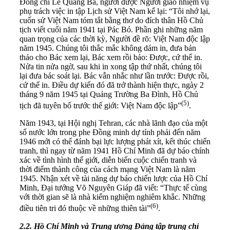
Đồng chí Lê Quảng Ba, người được Người giao nhiệm vụ
phụ trách việc in tập Lịch sử Việt Nam kể lại: “Tôi nhớ lại,
cuốn sử Việt Nam tóm tắt bằng thơ do đích thân Hồ Chủ
tịch viết cuối năm 1941 tại Pác Bó. Phần ghi những năm
quan trọng của các thời kỳ, Người đề rõ: Việt Nam độc lập
năm 1945. Chúng tôi thắc mắc không dám in, đưa bản
thảo cho Bác xem lại, Bác xem rồi bảo: Được, cứ thế in.
Nửa tin nửa ngờ, sau khi in xong tập thứ nhất, chúng tôi
lại đưa bác soát lại. Bác vẫn nhắc như lần trước: Được rồi,
cứ thế in. Điều dự kiến đó đã trở thành hiện thực, ngày 2
tháng 9 năm 1945 tại Quảng Trường Ba Đình, Hồ Chủ
(
5
)
tịch đã tuyên bố trước thế giới: Việt Nam độc lập”
.
Năm 1943, tại Hội nghị Tehran, các nhà lãnh đạo của một
số nước lớn trong phe Đồng minh dự tính phải đến năm
1946 mới có thể đánh bại lực lượng phát xít, kết thúc chiến
tranh, thì ngay từ năm 1941 Hồ Chí Minh đã dự báo chính
xác về tình hình thế giới, diễn biến cuộc chiến tranh và
thời điểm thành công của cách mạng Việt Nam là năm
1945. Nhận xét về tài năng dự báo chiến lược của Hồ Chí
Minh, Đại tướng Võ Nguyên Giáp đã viết: “Thực tế cùng
với thời gian sẽ là nhà kiểm nghiệm nghiêm khắc. Những
(
6
)
điều tiên tri đó thuộc về những thiên tài”
.
2.
2.
Hồ Chí Minh
và
Trung ương
Đảng
t
ậ
p trung chỉ