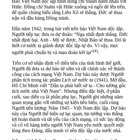
Báo Việt Nam độc lập hình đồng chí Stalin đánh nhau với
Hitle. Đồng chí Stalin vật Hitle xuống và ngồi đè lên trên,
để quần chúng hiểu rằng Liên Xô sẽ thắng, Đức sẽ thua
trận và đầu hàng Đồng minh.
Đầu năm 1942, trong bài viết trên báo
Việt Nam độc lập
,
Người tiếp tục đưa ra dự đoán: “Nga nhất định thắng. Đức
nhất định bại. Anh - Mỹ sẽ được, Nhật Bản sẽ thua. Đó là
thời cơ nước ta giành được độc lập tự do. Vì vậy, mọi
(
4
)
người phải chuẩn bị và mau đoàn kết lại”
.
Trên cơ sở nhận định về diễn tiến của tình hình thế giới,
Người đã đưa ra dự báo từ sớm và rất chính xác về thành
công của cách mạng Việt Nam. Dự báo này được Người
phân tích trong tác phẩm
Lịch sử nước ta
(1941). Mở đầu,
Hồ Chí Minh viết “Dân ta phải biết sử ta - Cho tường gốc
tích nước nhà Việt Nam”. Nhưng điều đặc biệt, ở phần
cuối, sau diễn ca là phần phụ lục, Người ghi những năm
quan trọng gắn với những sự kiện tiêu biểu, cuối cùng
Người tiên lượng: Năm 1945 - Việt Nam độc lập. Dự báo
này của Người thể hiện sự lạc quan, tin tưởng vào thắng
lợi hoàn thành và tất yếu của cách mạng, có sức lay động
và cổ vũ hàng triệu người Việt Nam yêu nước quyết một
lòng theo Đảng, đấu tranh vì nền độc lập của nước nhà.