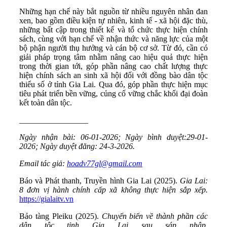
Những hạn chế này bắt nguồn từ nhiều nguyên nhân đan
xen, bao gồm điều kiện tự nhiên, kinh tế - xã hội đặc thù,
những bất cập trong thiết kế và tổ chức thực hiện chính
sách, cùng với hạn chế về nhận thức và năng lực của một
bộ phận người thụ hưởng và cán bộ cơ sở. Từ đó, cần có
giải pháp trọng tâm nhằm nâng cao hiệu quả thực hiện
trong thời gian tới, góp phần nâng cao chất lượng thực
hiện chính sách an sinh xã hội đối với đồng bào dân tộc
thiểu số ở tỉnh Gia Lai. Qua đó, góp phần thực hiện mục
tiêu phát triển bền vững, củng cố vững chắc khối đại đoàn
kết toàn dân tộc.
_________________
Ngày nhận bài: 06-01-2026; Ngày bình duyệt:
29-01-
2026;
Ngày duyệt đăng
:
24-3-2026.
Email tác giả:
hoadv77gl@gmail.com
Báo và Phát thanh, Truyền hình Gia Lai (2025).
Gia Lai:
8 đơn vị hành chính cấp xã không thực hiện sắp xếp.
https://gialaitv.vn
Bảo tàng Pleiku (2025).
Chuyển biến về thành phần các
dân tộc tỉnh Gia Lai sau sáp nhập.