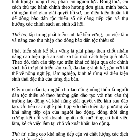
tình trạng chồng chéo, phân tán nguồn lực. Đồng thời, cải
cách thủ tục hành chính theo hướng đơn giản, minh bạch,
rút ngắn thời gian giải quyết hồ sơ, tạo điều kiện thuận lợi
để đồng bào dân tộc thiểu số dễ dàng tiếp cận và thụ
hưởng các chính sách an sinh xã hội.
Thứ ba,
tập trung phát triển sinh kế bền vững, tạo việc làm
và nâng cao thu nhập cho đồng bào dân tộc thiểu số.
Phát triển sinh kế bền vững là giải pháp then chốt nhằm
nâng cao hiệu quả an sinh xã hội một cách hiệu quả nhất.
Theo đó, tỉnh cần tiếp tục triển khai có hiệu quả các chính
sách hỗ trợ phát triển sản xuất, đa dạng sinh kế, gắn với lợi
thế về nông nghiệp, lâm nghiệp, kinh tế rừng và điều kiện
sinh thái đặc thù của từng địa bàn.
Đẩy mạnh đào tạo nghề cho lao động nông thôn là người
dân tộc thiểu số theo hướng gắn đào tạo với nhu cầu thị
trường lao động và khả năng giải quyết việc làm sau đào
tạo. Ưu tiên các nghề phù hợp với điều kiện địa phương và
khả năng tiếp cận của người lao động, đồng thời tăng
cường kết nối với doanh nghiệp để mở rộng cơ hội việc
làm, kể cả việc làm tại chỗ và xuất khẩu lao động.
Thứ tư
, nâng cao khả năng tiếp cận và chất lượng các dịch
vụ xã hội cơ bản.