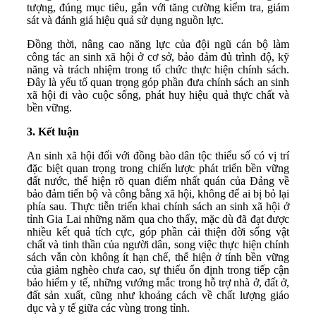
tượng, đúng mục tiêu, gắn với tăng cường kiểm tra, giám
sát và đánh giá hiệu quả sử dụng nguồn lực.
Đồng thời, nâng cao năng lực của đội ngũ cán bộ làm
công tác an sinh xã hội ở cơ sở, bảo đảm đủ trình độ, kỹ
năng và trách nhiệm trong tổ chức thực hiện chính sách.
Đây là yếu tố quan trọng góp phần đưa chính sách an sinh
xã hội đi vào cuộc sống, phát huy hiệu quả thực chất và
bền vững.
3
. Kết luận
An sinh xã hội đối với đồng bào dân tộc thiểu số có vị trí
đặc biệt quan trọng trong chiến lược phát triển bền vững
đất nước, thể hiện rõ quan điểm nhất quán của Đảng về
bảo đảm tiến bộ và công bằng xã hội, không để ai bị bỏ lại
phía sau. Thực tiễn triển khai chính sách an sinh xã hội ở
tỉnh Gia Lai những năm qua cho thấy, mặc dù đã đạt được
nhiều kết quả tích cực, góp phần cải thiện đời sống vật
chất và tinh thần của người dân, song việc thực hiện chính
sách vẫn còn không ít hạn chế, thể hiện ở tính bền vững
của giảm nghèo chưa cao, sự thiếu ổn định trong tiếp cận
bảo hiểm y tế, những vướng mắc trong hỗ trợ nhà ở, đất ở,
đất sản xuất, cũng như khoảng cách về chất lượng giáo
dục và y tế giữa các vùng trong tỉnh.