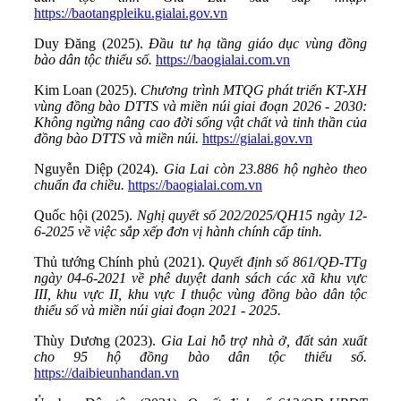
https://baotangpleiku.gialai.gov.vn
Duy Đăng (2025).
Đầu tư hạ tầng giáo dục vùng đồng
bào dân tộc thiểu số.
https://baogialai.com.vn
Kim Loan (2025).
Chương trình MTQG phát triển KT-XH
vùng đồng bào DTTS và miền núi giai đoạn 2026 - 2030:
Không ngừng nâng cao đời sống vật chất và tinh thần của
đồng bào DTTS và miền núi.
https://gialai.gov.vn
Nguyễn Diệp (2024).
Gia Lai còn 23.886 hộ nghèo theo
chuẩn đa chiều.
https://baogialai.com.vn
Quốc hội (2025).
Nghị quyết số 202/2025/QH15 ngày 12-
6-2025 về việc sắp xếp đơn vị hành chính cấp tỉnh.
Thủ tướng Chính phủ (2021).
Quyết định số 861/QĐ-TTg
ngày 04-6-2021 về phê duyệt danh sách các xã khu vực
III, khu vực II, khu vực I thuộc vùng đồng bào dân tộc
thiểu số và miền núi giai đoạn 2021 - 2025.
Thùy Dương (2023).
Gia Lai hỗ trợ nhà ở, đất sản xuất
cho 95 hộ đồng bào dân tộc thiểu số.
https://daibieunhandan.vn