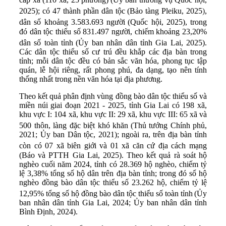
2025); có 47 thành phần dân tộc
(Bảo tàng Pleiku, 2025
)
,
dân số khoảng 3.583.693 người
(Quốc hội, 2025), trong
đó dân tộc thiểu số 831.497 người, chiếm khoảng 23,20%
dân số toàn tỉnh
(Ủy ban nhân dân tỉnh Gia Lai, 2025).
Các dân tộc thiểu số cư trú đều khắp các địa bàn trong
tỉnh; mỗi dân tộc đều có bản sắc văn hóa, phong tục tập
quán, lễ hội riêng, rất phong phú, đa dạng, tạo nên tính
thống nhất trong nền văn hóa tại địa phương.
Theo kết quả phân định vùng đồng bào dân tộc thiểu số và
miền núi giai đoạn 2021 - 2025, tỉnh Gia Lai có 198 xã,
khu vực I: 104 xã, khu vực II: 29 xã, khu vực III: 65 xã và
500 thôn, làng đặc biệt khó khăn
(Thủ tướng Chính phủ,
2021; Ủy ban Dân tộc, 2021); ngoài ra, trên địa bàn tỉnh
còn có 07 xã biên giới và 01 xã căn cứ địa cách mạng
(Báo và PTTH Gia Lai, 2025). Theo kết quả rà soát hộ
nghèo cuối năm 2024, tỉnh có 28.369 hộ nghèo, chiếm tỷ
lệ 3,38% tổng số hộ dân trên địa bàn tỉnh; trong đó số hộ
nghèo đồng bào dân tộc thiểu số 23.262 hộ, chiếm tỷ lệ
12,95% tổng số hộ đồng bào dân tộc thiểu số toàn tỉnh
(Ủy
ban nhân dân tỉnh Gia Lai, 2024; Ủy ban nhân dân tỉnh
Bình Định, 2024).