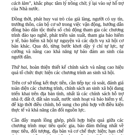
cách làm
”, khắc phục tâm lý trông chờ, ỷ lại vào sự hỗ trợ
của Nhà nước.
Đồng thời, phát huy vai trò của già làng, người có uy tín,
trưởng thôn, cán bộ cơ sở trong việc vận động, hướng dẫn
đồng bào dân tộc thiểu số chủ động tham gia các chương
trình đào tạo nghề, phát triển sản xuất, tham gia bảo hiểm
y tế, bảo hiểm xã hội tự nguyện và các dịch vụ xã hội cơ
bản khác. Qua đó, từng bước khơi dậy ý chí tự lực, tự
cường và nâng cao khả năng tự bảo đảm an sinh của
người dân.
Thứ hai
, hoàn thiện thiết kế chính sách và nâng cao hiệu
quả tổ chức thực hiện các chương trình an sinh xã hội.
Trên cơ sở tổng kết thực tiễn, cần tiếp tục rà soát, đánh giá
toàn diện các chương trình, chính sách an sinh xã hội đang
triển khai trên địa bàn tỉnh, nhất là các chính sách hỗ trợ
nhà ở, đất ở, đất sản xuất, nước sinh hoạt và bảo hiểm y tế,
để kịp thời điều chỉnh, bổ sung cho phù hợp với điều kiện
thực tế và khả năng cân đối nguồn lực.
Cần đẩy mạnh lồng ghép, phối hợp hiệu quả giữa các
chương trình mục tiêu quốc gia, bảo đảm thống nhất về
mục tiêu, đối tượng, địa bàn và cơ chế thực hiện; hạn chế