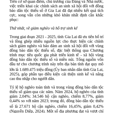
Trên cơ sở quan điểm, chủ trương của Đảng và Nhà nước,
việc triển khai các chính sách an sinh xã hội đối với đồng
bào dân tộc thiểu số ở Gia Lai đã đạt nhiều kết quả tích
cực, song vẫn còn những khó khăn nhất định cần khắc
phục:
Thứ nhất,
về g
iảm nghèo và hỗ trợ sinh kế
Trong giai đoạn 2021 - 2025, tỉnh Gia Lai đã ưu tiên bố trí
và lồng ghép nhiều nguồn lực cho thực hiện các chính
sách giảm nghèo và bảo đảm an sinh xã hội đối với vùng
đồng bào dân tộc thiểu số, đặc biệt thông qua Chương
trình mục tiêu quốc gia phát triển kinh tế - xã hội vùng
đồng bào dân tộc thiểu số và miền núi. Tổng nguồn vốn
đầu tư cho chương trình này trên địa bàn tỉnh đạt quy mô
lớn là 1.689.475 triệu đồng
(Ủy ban nhân dân tỉnh Gia Lai,
2025), góp phần tạo điều kiện cải thiện sinh kế và nâng
cao thu nhập cho người dân.
Tỷ lệ hộ nghèo toàn tỉnh và trong vùng đồng bào dân tộc
thiểu số giảm qua các năm. Năm 2024, hộ nghèo của tỉnh
giảm 2,04%; 34.546 hộ cận nghèo, chiếm 8,77%, giảm
0,44% so với năm 2023; trong đó, đồng bào dân tộc thiểu
số là 27.671 hộ cận nghèo, chiếm 16,45%, giảm 0,42%
(Nguyễn Diệp, 2024). Một số địa phương đạt và vượt chỉ