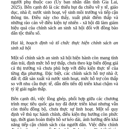
người phụ thuộc cao (Ủy ban nhân dân tỉnh Gia Lai,
2025). Bên cạnh đó là các thiếu hụt đa chiều về y tế, giáo
dục, nhà ở, nước sinh hoạt, vệ sinh môi trường và tiếp cận
thông tin. Điều này cho thấy, xuất phát điểm thấp và
những rào cản về điều kiện tự nhiên - xã hội đã làm giảm
hiệu quả của chính sách an sinh xã hội đối với đồng bào
dân tộc thiểu số.
Hai là,
hoạch định
và tổ chức thực hiện chính sách an
sinh xã hội
Một số chính sách an sinh xã hội hiện hành còn mang tính
dàn trải, định mức hỗ trợ thấp, chưa theo kịp biến động giá
cả thị trường và chưa phù hợp với điều kiện thực tế của
từng địa phương. Đặc biệt, các chính sách hỗ trợ nhà ở,
đất ở, đất sản xuất và nước sinh hoạt, mức hỗ trợ còn thấp
so với nhu cầu thực tế, dẫn đến tiến độ triển khai chậm và
tỷ lệ giải ngân thấp.
Bên cạnh đó, việc lồng ghép, phối hợp giữa các chương
trình mục tiêu quốc gia tuy đã được triển khai nhưng vẫn
còn thiếu đồng bộ, chưa thực sự linh hoạt. Một số quy
định về thủ tục hành chính, điều kiện thụ hưởng còn phức
tạp, thời gian hoàn thiện hồ sơ kéo dài, ảnh hưởng đến khả
năng tiếp cận chính sách của người dân. Việc điều chỉnh