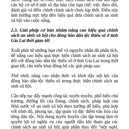
cán bộ cơ sở ở một số địa bàn còn hạn chế; việc theo dõi,
đánh giá và điều chỉnh chính sách chưa kịp thời. Điều này
ảnh hưởng trực tiếp đến hiệu quả đưa chính sách an sinh
xã hội vào cuộc sống.
2.
3
.
Giải pháp cơ
bản nhằm nâng cao hiệu quả chính
sách
an sinh xã hội
cho đồng bào
dân tộc thiểu số
ở
tỉnh
Gia Lai thời gian tới
Xuất phát từ những hạn chế và nguyên nhân đã phân tích,
để nâng cao hiệu quả thực hiện chính sách an sinh xã hội
đối với đồng bào dân tộc thiểu số ở tỉnh Gia Lai trong thời
gian tới, cần triển khai đồng bộ các giải pháp sau:
Thứ nhất
, nâng cao nhận thức và khơi dậy nội lực của
đồng bào dân tộc thiểu số trong thực hiện chính sách an
sinh xã hội.
Cần tiếp tục đẩy mạnh công tác tuyên truyền, phổ biến chủ
trương, đường lối của Đảng, chính sách, pháp luật của
Nhà nước về an sinh xã hội theo hướng dễ hiểu, phù hợp
với trình độ, phong tục, tập quán và đặc điểm văn hóa của
từng dân tộc. Nội dung tuyên truyền cần tập trung làm rõ
quyền lợi và nghĩa vụ của người dân khi tham gia các
chính sách an sinh xã hội, góp phần thay đổi “
nếp nghĩ,