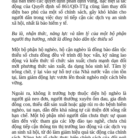
địa bàn theo các quyết định phân định vùng, đặc biệt là tác
động của Quyết định số 861/QĐ-TTg cũng làm thay đổi
diện bao phủ của một số chính sách, gây khó khăn cho
người dân trong việc duy trì tiếp cận các dịch vụ an sinh
xã hội, nhất là bảo hiểm y tế.
Ba là,
nhận thức, năng lực và tâm lý của một bộ phận
người thụ hưởng, nhất là đồng bào
dân tộc thiểu số
Một bộ phận hộ nghèo, hộ cận nghèo là đồng bào dân tộc
thiểu số chưa đồng đều về trình độ học vấn, kỹ năng lao
động và kiến thức tổ chức sản xuất; chưa mạnh dạn đổi
mới phương thức sản xuất, đa dạng hóa sinh kế. Tâm lý
trông chờ, ỷ lại vào sự hỗ trợ của Nhà nước vẫn còn tồn
tại, làm giảm động lực vươn lên thoát nghèo một cách bền
vững.
Ngoài ra, không ít trường hợp thuộc diện hộ nghèo là
người già neo đơn, người thường xuyên ốm đau, gia đình
đông con, thiếu đất sản xuất hoặc gặp rủi ro do bệnh hiểm
nghèo, tai nạn, dẫn đến khả năng tự cải thiện đời sống rất
hạn chế. Một bộ phận nhỏ người dân chưa thực sự quan
tâm đến việc tham gia các lớp đào tạo nghề, chưa chủ
động tiếp cận thông tin thị trường lao động và các dịch vụ
an sinh xã hội, từ đó làm giảm hiệu quả tác động của chính
sách. Năng lực tổ chức thực hiện chính sách của đội ngũ