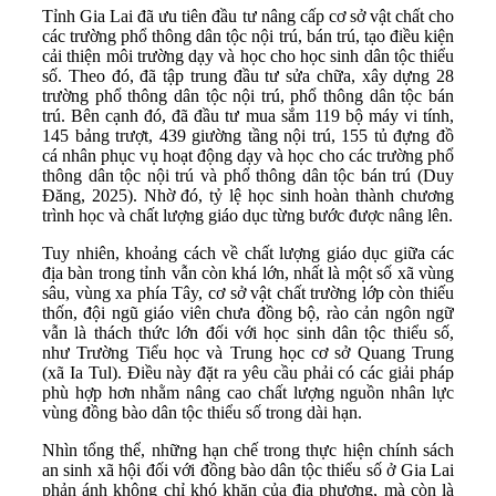
Tỉnh Gia Lai đã ưu tiên đầu tư nâng cấp cơ sở vật chất cho
các trường phổ thông dân tộc nội trú, bán trú, tạo điều kiện
cải thiện môi trường dạy và học cho học sinh dân tộc thiểu
số. Theo đó, đã tập trung đầu tư sửa chữa, xây dựng 28
trường phổ thông dân tộc nội trú, phổ thông dân tộc bán
trú. Bên cạnh đó, đã đầu tư mua sắm 119 bộ máy vi tính,
145 bảng trượt, 439 giường tầng nội trú, 155 tủ đựng đồ
cá nhân phục vụ hoạt động dạy và học cho các trường phổ
thông dân tộc nội trú và phổ thông dân tộc bán trú (Duy
Đăng, 2025). Nhờ đó, tỷ lệ học sinh hoàn thành chương
trình học và chất lượng giáo dục từng bước được nâng lên.
Tuy nhiên, khoảng cách về chất lượng giáo dục giữa các
địa bàn trong tỉnh vẫn còn khá lớn, nhất là một số xã vùng
sâu, vùng xa phía Tây, cơ sở vật chất trường lớp còn thiếu
thốn, đội ngũ giáo viên chưa đồng bộ, rào cản ngôn ngữ
vẫn là thách thức lớn đối với học sinh dân tộc thiểu số,
như Trường Tiểu học và Trung học cơ sở Quang Trung
(xã Ia Tul). Điều này đặt ra yêu cầu phải có các giải pháp
phù hợp hơn nhằm nâng cao chất lượng nguồn nhân lực
vùng đồng bào dân tộc thiểu số trong dài hạn.
Nhìn tổng thể, những hạn chế trong thực hiện chính sách
an sinh xã hội đối với đồng bào dân tộc thiểu số ở Gia Lai
phản ánh không chỉ khó khăn của địa phương, mà còn là