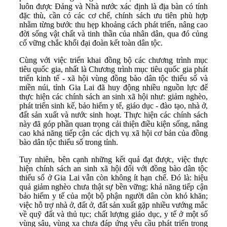
luôn được Đảng và Nhà nước xác định là địa bàn có tính
đặc thù, cần có các cơ chế, chính sách ưu tiên phù hợp
nhằm từng bước thu hẹp khoảng cách phát triển, nâng cao
đời sống vật chất và tinh thần của nhân dân, qua đó củng
cố vững chắc khối đại đoàn kết toàn dân tộc.
Cùng với việc triển khai đồng bộ các chương trình mục
tiêu quốc gia, nhất là Chương trình mục tiêu quốc gia phát
triển kinh tế - xã hội vùng đồng bào dân tộc thiểu số và
miền núi, tỉnh Gia Lai đã huy động nhiều nguồn lực để
thực hiện các chính sách an sinh xã hội như: giảm nghèo,
phát triển sinh kế, bảo hiểm y tế, giáo dục - đào tạo, nhà ở,
đất sản xuất và nước sinh hoạt. Thực hiện các chính sách
này đã góp phần quan trọng cải thiện điều kiện sống, nâng
cao khả năng tiếp cận các dịch vụ xã hội cơ bản của đồng
bào dân tộc thiểu số trong tỉnh.
Tuy nhiên, bên cạnh những kết quả đạt được, việc thực
hiện chính sách an sinh xã hội đối với đồng bào dân tộc
thiểu số ở Gia Lai vẫn còn không ít hạn chế. Đó là: hiệu
quả giảm nghèo chưa thật sự bền vững; khả năng tiếp cận
bảo hiểm y tế của một bộ phận người dân còn khó khăn;
việc hỗ trợ nhà ở, đất ở, đất sản xuất gặp nhiều vướng mắc
về quỹ đất và thủ tục; chất lượng giáo dục, y tế ở một số
vùng sâu, vùng xa chưa đáp ứng yêu cầu phát triển trong