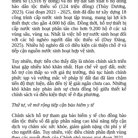
thiểu số (3,916 tỷ đồng) và hỗ trợ đất sản xuất 6 hộ đồng
bào dân tộc thiểu số (124 triệu đồng) (Thùy Dương,
2023). Giai đoạn 2021 - 2025, tỉnh đã đầu tư xây dựng 18
công trình cấp nước sinh hoạt tập trung, mang lại lợi ích
thiết thực cho gần 4.000 hộ dân. Đồng thời, hỗ trợ thiết bị
cấp nước sinh hoạt phân tán cho hơn 9.200 hộ ở các xã
vùng sâu, vùng xa. Nhất là việc hỗ trợ nước sinh hoạt đối
với các hộ nghèo người dân tộc thiểu số (Duy Đăng,
2025). Nhiều hộ nghèo đã có điều kiện cải thiện chỗ ở và
tiếp cận nguồn nước sinh hoạt hợp vệ sinh.
Tuy nhiên, thực tiễn cho thấy đây là nhóm chính sách triển
khai gặp nhiều khó khăn nhất. Hạn chế về quỹ đất, mức
hỗ trợ còn thấp so với giá thị trường, thủ tục hành chính
phức tạp và vướng mắc về pháp lý đất đai đã làm chậm
tiến độ thực hiện, dẫn đến tỷ lệ giải ngân chưa cao. Những
khó khăn này phản ánh sự chưa đồng bộ giữa thiết kế
chính sách và điều kiện thực tế ở địa phương.
Thứ tư,
về m
ở rộng tiếp cận bảo hiểm y tế
Chính sách hỗ trợ tham gia bảo hiểm y tế cho đồng bào
dân tộc thiểu số đã góp phần nâng cao khả năng tiếp cận
dịch vụ chăm sóc sức khỏe, giảm gánh nặng chi phí y tế
cho người dân. Tuy nhiên, việc điều chỉnh phân định vùng
theo các quyết định của Chính phủ trong giai đoạn 2021 -