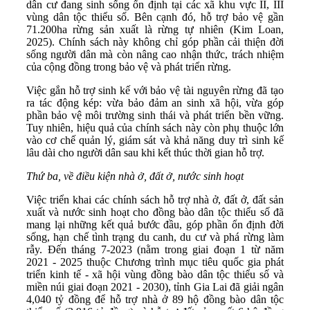
dân cư đang sinh sống ổn định tại các xã khu vực II, III
vùng dân tộc thiểu số. Bên cạnh đó, hỗ trợ bảo vệ gần
71.200ha rừng sản xuất là rừng tự nhiên (Kim Loan,
2025). Chính sách này không chỉ góp phần cải thiện đời
sống người dân mà còn nâng cao nhận thức, trách nhiệm
của cộng đồng trong bảo vệ và phát triển rừng.
Việc gắn hỗ trợ sinh kế với bảo vệ tài nguyên rừng đã tạo
ra tác động kép: vừa bảo đảm an sinh xã hội, vừa góp
phần bảo vệ môi trường sinh thái và phát triển bền vững.
Tuy nhiên, hiệu quả của chính sách này còn phụ thuộc lớn
vào cơ chế quản lý, giám sát và khả năng duy trì sinh kế
lâu dài cho người dân sau khi kết thúc thời gian hỗ trợ.
Thứ ba, về điều kiện nhà ở, đất ở, nước sinh hoạt
Việc triển khai các chính sách hỗ trợ nhà ở, đất ở, đất sản
xuất và nước sinh hoạt cho đồng bào dân tộc thiểu số đã
mang lại những kết quả bước đầu, góp phần ổn định đời
sống, hạn chế tình trạng du canh, du cư và phá rừng làm
rẫy. Đến tháng 7-2023 (nằm trong giai đoạn 1 từ năm
2021 - 2025 thuộc Chương trình mục tiêu quốc gia phát
triển kinh tế - xã hội vùng đồng bào dân tộc thiểu số và
miền núi giai đoạn 2021 - 2030), tỉnh Gia Lai đã giải ngân
4,040 tỷ đồng để hỗ trợ nhà ở 89 hộ đồng bào dân tộc