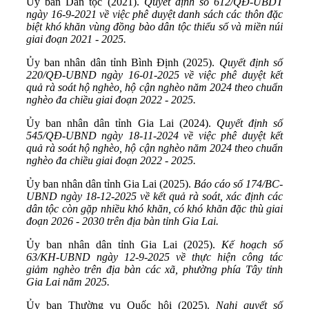
Ủy ban Dân tộc (2021).
Quyết định số 612/QĐ-UBDT
ngày 16-9-2021 về việc phê duyệt danh sách các thôn đặc
biệt khó khăn vùng đồng bào dân tộc thiểu số và miền núi
giai đoạn 2021 - 2025.
Ủy ban nhân dân tỉnh Bình Định (2025).
Quyết định số
220/QĐ-UBND ngày 16-01-2025 về việc phê duyệt kết
quả rà soát hộ nghèo, hộ cận nghèo năm 2024 theo chuẩn
nghèo đa chiều giai đoạn 2022 - 2025.
Ủy ban nhân dân tỉnh Gia Lai (2024).
Quyết định số
545/QĐ-UBND ngày 18-11-2024 về việc phê duyệt kết
quả rà soát hộ nghèo, hộ cận nghèo năm 2024 theo chuẩn
nghèo đa chiều giai đoạn 2022 - 2025.
Ủy ban nhân dân tỉnh Gia Lai (2025).
Báo cáo số 174/BC-
UBND ngày 18-12-2025 về kết quả rà soát, xác định các
dân tộc còn gặp nhiều khó khăn, có khó khăn đặc thù giai
đoạn 2026 - 2030 trên địa bàn tỉnh Gia Lai.
Ủy ban nhân dân tỉnh Gia Lai (2025).
Kế hoạch số
63/KH-UBND ngày 12-9-2025 về thực hiện công tác
giảm nghèo trên địa bàn các xã, phường phía Tây tỉnh
Gia Lai năm 2025.
Ủy ban Thường vụ Quốc hội (2025).
Nghị quyết số