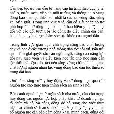
Cần tiếp tục ưu tiên đầu tư nâng cấp hạ tầng giáo dục, y tế,
nhà ở, nước sạch, vệ sinh môi trường và thông tin ở vùng
đồng bào dân tộc thiểu số, nhất là các xã vùng sâu, vùng
xa, biên giới. Trong lĩnh vực y tế, cần có giải pháp hỗ trợ
phù hợp để mở rộng diện bao phủ bảo hiểm y tế, đặc biệt
đối với các đối tượng bị tác động do điều chỉnh địa bàn,
bảo đảm quyền được chăm sóc sức khỏe của người dân.
Trong lĩnh vực giáo dục, chú trọng nâng cao chất lượng
dạy và học ở các trường phổ thông dân tộc nội trú, bán trú;
quan tâm giải quyết rào cản ngôn ngữ, nâng cao năng lực
đội ngũ giáo viên và điều kiện học tập cho học sinh dân
tộc thiểu số. Qua đó, tạo nền tảng vững chắc để nâng cao
chất lượng nguồn nhân lực vùng đồng bào dân tộc thiểu số
trong dài hạn.
Thứ năm
, tăng cường huy động và sử dụng hiệu quả các
nguồn lực cho thực hiện chính sách an sinh xã hội.
Bên cạnh nguồn lực từ ngân sách nhà nước, cần chú trọng
huy động các nguồn lực hợp pháp khác từ doanh nghiệp,
tổ chức xã hội và cộng đồng để bổ sung cho việc thực
hiện các chính sách an sinh xã hội. Việc huy động và phân
bổ nguồn lực cần bảo đảm công khai, minh bạch, đúng đối