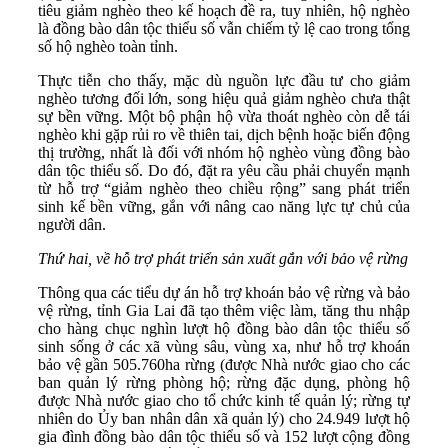
tiêu giảm nghèo theo kế hoạch đề ra, tuy nhiên, hộ nghèo
là đồng bào dân tộc thiểu số vẫn chiếm tỷ lệ cao trong tổng
số hộ nghèo toàn tỉnh.
Thực tiễn cho thấy, mặc dù nguồn lực đầu tư cho giảm
nghèo tương đối lớn, song hiệu quả giảm nghèo chưa thật
sự bền vững. Một bộ phận hộ vừa thoát nghèo còn dễ tái
nghèo khi gặp rủi ro về thiên tai, dịch bệnh hoặc biến động
thị trường, nhất là đối với nhóm hộ nghèo vùng đồng bào
dân tộc thiểu số. Do đó, đặt ra yêu cầu phải chuyển mạnh
từ hỗ trợ “giảm nghèo theo chiều rộng” sang phát triển
sinh kế bền vững, gắn với nâng cao năng lực tự chủ của
người dân.
Thứ hai,
về h
ỗ trợ phát triển sản xuất gắn với bảo vệ rừng
Thông qua các tiểu dự án hỗ trợ khoán bảo vệ rừng và bảo
vệ rừng, tỉnh Gia Lai đã tạo thêm việc làm, tăng thu nhập
cho hàng chục nghìn lượt hộ đồng bào dân tộc thiểu số
sinh sống ở các xã vùng sâu, vùng xa, như hỗ trợ khoán
bảo vệ gần 505.760ha rừng (được Nhà nước giao cho các
ban quản lý rừng phòng hộ; rừng đặc dụng, phòng hộ
được Nhà nước giao cho tổ chức kinh tế quản lý; rừng tự
nhiên do Ủy ban nhân dân xã quản lý) cho 24.949 lượt hộ
gia đình đồng bào dân tộc thiểu số và 152 lượt cộng đồng