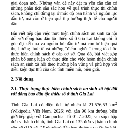
giai đoạn mới. Những vấn đề này đặt ra yêu cầu cần có
những phân tích sâu sắc hơn về quá trình thực thi chính
sách, không chỉ dừng lại ở mức độ ban hành và nguồn lực
đầu tư, mà còn ở hiệu quả thụ hưởng thực tế của người
dân.
Bài viết tiếp cận việc thực hiện chính sách an sinh xã hội
đối với đồng bào dân tộc thiểu số ở Gia Lai không chỉ từ
góc độ kết quả và nguồn lực đầu tư mà còn từ hiệu quả
thụ hưởng thực tế và những “điểm nghẽn” trong tổ chức
thực hiện chính sách ở cấp cơ sở. Qua đó, bài viết góp
phần bổ sung luận cứ thực tiễn cho việc hoàn thiện chính
sách an sinh xã hội theo hướng bền vững và phù hợp với
điều kiện đặc thù của các tỉnh miền núi, biên giới.
2.
Nội dung
2.
1
.
Thực trạng thực hiện chính sách
an sinh xã hội
đối
với đồng bào
dân tộc thiểu số
ở
tỉnh
Gia Lai
2
Tỉnh Gia Lai có diện tích tự nhiên là 21.576,53 km
(Wikipedia Việt Nam, 2026)
với gần 90 km đường biên
giới tiếp giáp với Campuchia. Từ 01-7-2025, sau sáp nhập
đơn vị hành chính, tỉnh Gia Lai có 135 đơn vị hành chính
cấp xã (110 xã, 25 phường)
(Ủy ban thường vụ Quốc hội,