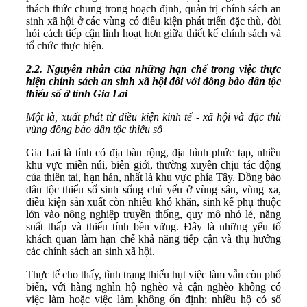
thách thức chung trong hoạch định, quản trị chính sách an
sinh xã hội ở các vùng có điều kiện phát triển đặc thù, đòi
hỏi cách tiếp cận linh hoạt hơn giữa thiết kế chính sách và
tổ chức thực hiện.
2.
2
. Nguyên nhân của những hạn chế trong việc thực
hiện chính sách
an sinh xã hội
đối với đồng bào
dân tộc
thiểu số
ở
tỉnh
Gia Lai
Một là,
xuất phát từ điều kiện kinh tế - xã hội và đặc thù
vùng đồng bào dân tộc thiểu số
Gia Lai là tỉnh có địa bàn rộng, địa hình phức tạp, nhiều
khu vực miền núi, biên giới, thường xuyên chịu tác động
của thiên tai, hạn hán, nhất là khu vực phía Tây. Đồng bào
dân tộc thiểu số sinh sống chủ yếu ở vùng sâu, vùng xa,
điều kiện sản xuất còn nhiều khó khăn, sinh kế phụ thuộc
lớn vào nông nghiệp truyền thống, quy mô nhỏ lẻ, năng
suất thấp và thiếu tính bền vững. Đây là những yếu tố
khách quan làm hạn chế khả năng tiếp cận và thụ hưởng
các chính sách an sinh xã hội.
Thực tế cho thấy, tình trạng thiếu hụt việc làm vẫn còn phổ
biến, với hàng nghìn hộ nghèo và cận nghèo không có
việc làm hoặc việc làm không ổn định; nhiều hộ có số