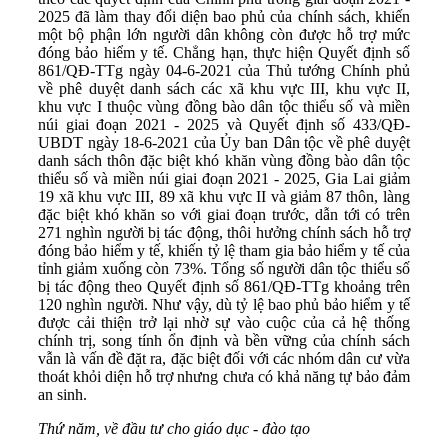
2025 đã làm thay đổi diện bao phủ của chính sách, khiến
một bộ phận lớn người dân không còn được hỗ trợ mức
đóng bảo hiểm y tế. Chẳng hạn, thực hiện Quyết định số
861/QĐ-TTg ngày 04-6-2021 của Thủ tướng Chính phủ
về phê duyệt danh sách các xã khu vực III, khu vực II,
khu vực I thuộc vùng đồng bào dân tộc thiểu số và miền
núi giai đoạn 2021 - 2025 và Quyết định số 433/QĐ-
UBDT ngày 18-6-2021 của Ủy ban Dân tộc về phê duyệt
danh sách thôn đặc biệt khó khăn vùng đồng bào dân tộc
thiểu số và miền núi giai đoạn 2021 - 2025, Gia Lai giảm
19 xã khu vực III, 89 xã khu vực II và giảm 87 thôn, làng
đặc biệt khó khăn so với giai đoạn trước, dẫn tới có trên
271 nghìn người bị tác động, thôi hưởng chính sách hỗ trợ
đóng bảo hiểm y tế, khiến tỷ lệ tham gia bảo hiểm y tế của
tỉnh giảm xuống còn 73%. Tổng số người dân tộc thiểu số
bị tác động theo Quyết định số 861/QĐ-TTg khoảng trên
120 nghìn người. Như vậy, dù tỷ lệ bao phủ bảo hiểm y tế
được cải thiện trở lại nhờ sự vào cuộc của cả hệ thống
chính trị, song tính ổn định và bền vững của chính sách
vẫn là vấn đề đặt ra, đặc biệt đối với các nhóm dân cư vừa
thoát khỏi diện hỗ trợ nhưng chưa có khả năng tự bảo đảm
an sinh.
Thứ năm,
về đ
ầu tư cho giáo dục - đào tạo