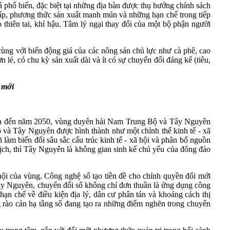
á phổ biến, đặc biệt tại những địa bàn được thụ hưởng chính sách
ự cấp, phương thức sản xuất manh mún và những hạn chế trong tiếp
 thiên tai, khí hậu. Tâm lý ngại thay đổi của một bộ phận người
 cùng với biến động giá của các nông sản chủ lực như cà phê, cao
 lẻ, có chu kỳ sản xuất dài và ít có sự chuyển đổi đáng kể (tiêu,
h
mới
hìn đến năm 2050, vùng duyên hải Nam Trung Bộ và Tây Nguyên
và Tây Nguyên được hình thành như một chỉnh thể kinh tế - xã
 làm biến đổi sâu sắc cấu trúc kinh tế - xã hội và phân bố nguồn
 lịch, thì Tây Nguyên là không gian sinh kế chủ yếu của đông đảo
 hội của vùng. Công nghệ số tạo tiền đề cho chính quyền đổi mới
i Tây Nguyên, chuyển đổi số không chỉ đơn thuần là ứng dụng công
hạn chế về điều kiện địa lý, dân cư phân tán và khoảng cách thị
g rào cản hạ tầng số đang tạo ra những điểm nghẽn trong chuyển