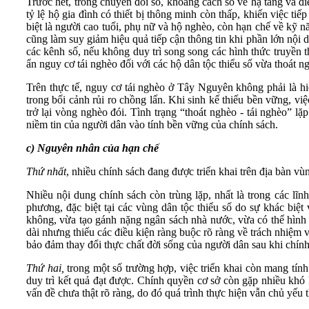
Trước hết, trong chuyển đổi số, khoảng cách số về hạ tầng và điề
tỷ lệ hộ gia đình có thiết bị thông minh còn thấp, khiến việc t
biệt là người cao tuổi, phụ nữ và hộ nghèo, còn hạn chế về kỹ n
cũng làm suy giảm hiệu quả tiếp cận thông tin khi phần lớn nội 
các kênh số, nếu không duy trì song song các hình thức truyền th
ẩn nguy cơ tái nghèo đối với các hộ dân tộc thiểu số vừa thoát n
Trên thực tế, nguy cơ tái nghèo ở Tây Nguyên không phải là hiệ
trong bối cảnh rủi ro chồng lấn. Khi sinh kế thiếu bền vững, vi
trở lại vòng nghèo đói. Tình trạng “thoát nghèo - tái nghèo” 
niềm tin của người dân vào tính bền vững của chính sách.
c)
Nguyên nhân
của hạn chế
Thứ nhất
, nhiều chính sách đang được triển khai trên địa bàn v
Nhiều nội dung chính sách còn trùng lặp, nhất là trong các lĩnh
phương, đặc biệt tại các vùng dân tộc thiểu số do sự khác biệt
không, vừa tạo gánh nặng ngân sách nhà nước, vừa có thể hình 
dài nhưng thiếu các điều kiện ràng buộc rõ ràng về trách nhiệm 
bảo đảm thay đổi thực chất đời sống của người dân sau khi chín
Thứ hai,
trong một số trường hợp, việc triển khai còn mang tín
duy trì kết quả đạt được. Chính quyền cơ sở còn gặp nhiều khó 
vấn đề chưa thật rõ ràng, do đó quá trình thực hiện vẫn chủ yếu 