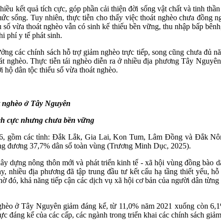
 kết quả tích cực, góp phần cải thiện đời sống vật chất và tinh thần
ức sống. Tuy nhiên, thực tiễn cho thấy việc thoát nghèo chưa đồng n
 số vừa thoát nghèo vẫn có sinh kế thiếu bền vững, thu nhập bấp bênh,
i phí y tế phát sinh.
g các chính sách hỗ trợ giảm nghèo trực tiếp, song cũng chưa đủ năng
t nghèo. Thực tiễn tái nghèo diễn ra ở nhiều địa phương Tây Nguyên 
i hộ dân tộc thiểu số vừa thoát nghèo.
t nghèo ở Tây Nguyên
ích cực nhưng chưa
bền
vững
6, gồm các tỉnh: Đắk Lắk, Gia Lai, Kon Tum, Lâm Đồng và Đắk Nông
ương đương 37,7% dân số toàn vùng (Trương Minh Dục, 2025).
 dựng nông thôn mới và phát triển kinh tế - xã hội vùng đồng bào dân
hiều địa phương đã tập trung đầu tư kết cấu hạ tầng thiết yếu, hỗ t
hờ đó, khả năng tiếp cận các dịch vụ xã hội cơ bản của người dân từng
ộ nghèo ở Tây Nguyên giảm đáng kể, từ 11,0% năm 2021 xuống còn 6
 đáng kể của các cấp, các ngành trong triển khai các chính sách giả