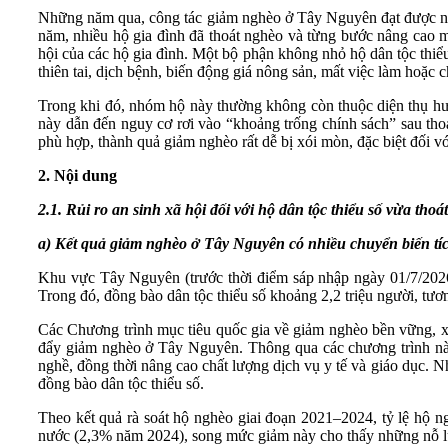
Những năm qua, công tác giảm nghèo ở Tây Nguyên đạt được nhiều
năm, nhiều hộ gia đình đã thoát nghèo và từng bước nâng cao m
hội của các hộ gia đình. Một bộ phận không nhỏ hộ dân tộc thiểu
thiên tai, dịch bệnh, biến động giá nông sản, mất việc làm hoặc ch
Trong khi đó, nhóm hộ này thường không còn thuộc diện thụ hưởn
này dẫn đến nguy cơ rơi vào “khoảng trống chính sách” sau thoá
phù hợp, thành quả giảm nghèo rất dễ bị xói mòn, đặc biệt đối vớ
2.
Nội dung
2.1.
Rủi ro an sinh xã hội đối với hộ dân tộc thiểu
số
vừa thoá
a)
Kết quả giảm nghèo ở Tây Nguyên
có
nhiều chuyển biến t
Khu vực Tây Nguyên (trước thời điểm sáp nhập ngày 01/7/202
Trong đó, đồng bào dân tộc thiểu số khoảng 2,2 triệu người, t
Các Chương trình mục tiêu quốc gia về giảm nghèo bền vững, xây
đẩy giảm nghèo ở Tây Nguyên. Thông qua các chương trình này, n
nghề, đồng thời nâng cao chất lượng dịch vụ y tế và giáo dục. N
đồng bào dân tộc thiểu số.
Theo kết quả rà soát hộ nghèo giai đoạn 2021–2024, tỷ lệ h
nước (2,3% năm 2024), song mức giảm này cho thấy những nỗ lực