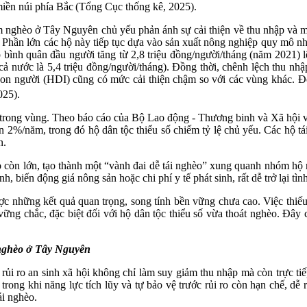
miền núi phía Bắc
(Tổng Cục thống kê, 2025).
m nghèo ở Tây Nguyên chủ yếu phản ánh sự cải thiện về thu nhập và mứ
. Phần lớn các hộ này tiếp tục dựa vào sản xuất nông nghiệp quy mô nh
ập bình quân đầu người tăng từ 2,8 triệu đồng/người/tháng (năm 2021)
cả nước là 5,4 triệu đồng/người/tháng). Đồng thời, chênh lệch thu nhậ
 con người (HDI) cũng có mức cải thiện chậm so với các vùng khác. Đ
025).
ng trong vùng. Theo báo cáo của Bộ Lao động - Thương binh và Xã hội 
2%/năm, trong đó hộ dân tộc thiểu số chiếm tỷ lệ chủ yếu. Các hộ tá
n.
 còn lớn, tạo thành một “vành đai dễ tái nghèo” xung quanh nhóm hộ
ệnh, biến động giá nông sản hoặc chi phí y tế phát sinh, rất dễ trở lại t
những kết quả quan trọng, song tính bền vững chưa cao. Việc thiếu 
ng chắc, đặc biệt đối với hộ dân tộc thiểu số vừa thoát nghèo. Đây 
 nghèo ở Tây Nguyên
, rủi ro an sinh xã hội không chỉ làm suy giảm thu nhập mà còn trực ti
 trong khi năng lực tích lũy và tự bảo vệ trước rủi ro còn hạn chế, dễ
ái nghèo.