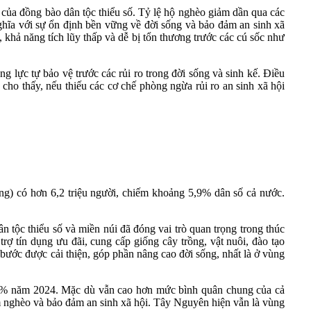
 của đồng bào dân tộc thiểu số. Tỷ lệ hộ nghèo giảm dần qua các
ghĩa với sự ổn định bền vững về đời sống và bảo đảm an sinh xã
 khả năng tích lũy thấp và dễ bị tổn thương trước các cú sốc như
 lực tự bảo vệ trước các rủi ro trong đời sống và sinh kế. Điều
cho thấy, nếu thiếu các cơ chế phòng ngừa rủi ro an sinh xã hội
) có hơn 6,2 triệu người, chiếm khoảng 5,9% dân số cả nước.
 tộc thiểu số và miền núi đã đóng vai trò quan trọng trong thúc
rợ tín dụng ưu đãi, cung cấp giống cây trồng, vật nuôi, đào tạo
 bước được cải thiện, góp phần nâng cao đời sống, nhất là ở vùng
,1% năm 2024. Mặc dù vẫn cao hơn mức bình quân chung của cả
m nghèo và bảo đảm an sinh xã hội. Tây Nguyên hiện vẫn là vùng