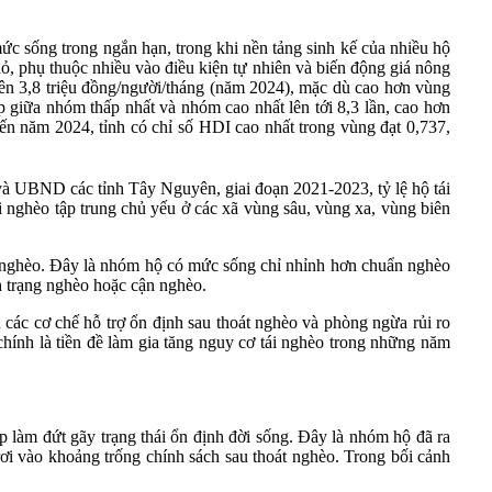
c sống trong ngắn hạn, trong khi nền tảng sinh kế của nhiều hộ
ỏ, phụ thuộc nhiều vào điều kiện tự nhiên và biến động giá nông
 lên 3,8 triệu đồng/người/tháng (năm 2024), mặc dù cao hơn vùng
p giữa nhóm thấp nhất và nhóm cao nhất lên tới 8,3 lần, cao hơn
ến năm 2024, tỉnh có chỉ số HDI cao nhất trong vùng đạt 0,737,
và UBND các tỉnh Tây Nguyên, giai đoạn 2021-2023, tỷ lệ hộ tái
i nghèo tập trung chủ yếu ở các xã vùng sâu, vùng xa, vùng biên
 nghèo. Đây là nhóm hộ có mức sống chỉ nhỉnh hơn chuẩn nghèo
ình trạng nghèo hoặc cận nghèo.
các cơ chế hỗ trợ ổn định sau thoát nghèo và phòng ngừa rủi ro
chính là tiền đề làm gia tăng nguy cơ tái nghèo trong những năm
ếp làm đứt gãy trạng thái ổn định đời sống. Đây là nhóm hộ đã ra
 rơi vào khoảng trống chính sách sau thoát nghèo. Trong bối cảnh