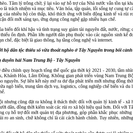
èo. Tâm lý trông chờ, ỷ lại vào sự hỗ trợ của Nhà nước vẫn tồn tại kh
èo là trách nhiệm và mục tiêu. Văn hóa, tập quán, lối sống tự cung t
 của nhiều hộ còn thấp, khó thích ứng với biến động kinh tế và rủi ro
ếp cận đổi mới sáng tạo, ứng dụng công nghệ gặp nhiều hạn chế.
a biến đổi khí hậu và tình trạng suy giảm tài nguyên đất, nước, rừng;
thiếu ổn định. Phần lớn người dân phụ thuộc vào các nguồn sinh kế đơn
n chế, đặc biệt là giao thông, hạ tầng công nghệ và internet.
i hộ dân tộc thiểu số vừa thoát nghèo
ở
Tây Nguyên trong bối cản
ng
duyên hải
Nam Trung Bộ
-
Tây Nguyên
điều chỉnh quy hoạch tổng thể quốc gia thời kỳ 2021 - 2030, tầm n
k, Khánh Hòa, Lâm Đồng. Không gian phát triển vùng Nam Trung Bộ 
ao nguyên. Sự liên kết này mở ra dư địa phát triển mới nhưng đồng thời
a ngõ biển, trung tâm dịch vụ, logistics, công nghiệp chế biến và du
hế.
 nhưng cũng đặt ra không ít thách thức đối với quản lý kinh tế - xã
gười dân, đồng thời kiểm soát các rủi ro xã hội hiệu quả hơn. Đối vớ
ng cụ hỗ trợ đổi mới quản trị địa phương, góp phần khắc phục những 
ủi ro an sinh, chứ không chỉ là cải cách hành chính. Tuy nhiên, nhữn