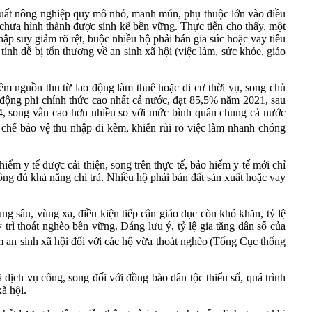
 xuất nông nghiệp quy mô nhỏ, manh mún, phụ thuộc lớn vào điều
 chưa hình thành được sinh kế bền vững. Thực tiễn cho thấy, một
hập suy giảm rõ rệt, buộc nhiều hộ phải bán gia súc hoặc vay tiêu
tính dễ bị tổn thương về an sinh xã hội (việc làm, sức khỏe, giáo
êm nguồn thu từ lao động làm thuê hoặc di cư thời vụ, song chủ
 động phi chính thức cao nhất cả nước, đạt 85,5% năm 2021, sau
, song vẫn cao hơn nhiều so với mức bình quân chung cả nước
chế bảo vệ thu nhập đi kèm, khiến rủi ro việc làm nhanh chóng
iểm y tế được cải thiện, song trên thực tế, bảo hiểm y tế mới chỉ
ông đủ khả năng chi trả. Nhiều hộ phải bán đất sản xuất hoặc vay
ng sâu, vùng xa, điều kiện tiếp cận giáo dục còn khó khăn, tỷ lệ
trì thoát nghèo bền vững. Đáng lưu ý, tỷ lệ gia tăng dân số của
an sinh xã hội đối với các hộ vừa thoát nghèo
(Tổng Cục thống
 dịch vụ công, song đối với đồng bào dân tộc thiểu số, quá trình
xã hội.