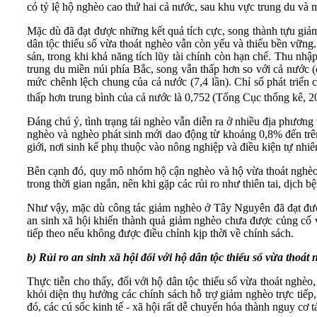
có tỷ lệ hộ nghèo cao thứ hai cả nước, sau khu vực trung du và 
Mặc dù đã đạt được những kết quả tích cực, song thành tựu giả
dân tộc thiểu số vừa thoát nghèo vẫn còn yếu và thiếu bền vững
sản, trong khi khả năng tích lũy tài chính còn hạn chế. Thu nh
trung du miền núi phía Bắc, song vẫn thấp hơn so với cả nước (
mức chênh lệch chung của cả nước (7,4 lần). Chỉ số phát triển
thấp hơn trung bình của cả nước là 0,752
(Tổng Cục thống kê, 2
Đáng chú ý, tình trạng tái nghèo vẫn diễn ra ở nhiều địa phươ
nghèo và nghèo phát sinh mới dao động từ khoảng 0,8% đến trên 
giới, nơi sinh kế phụ thuộc vào nông nghiệp và điều kiện tự nhiê
Bên cạnh đó, quy mô nhóm hộ cận nghèo và hộ vừa thoát nghèo
trong thời gian ngắn, nên khi gặp các rủi ro như thiên tai, dịch b
Như vậy, mặc dù công tác giảm nghèo ở Tây Nguyên đã đạt được 
an sinh xã hội khiến thành quả giảm nghèo chưa được củng cố vữ
tiếp theo nếu không được điều chỉnh kịp thời về chính sách.
b)
Rủi ro an sinh xã hội đối với hộ dân tộc thiểu
số
vừa thoát
Thực tiễn cho thấy, đối với hộ dân tộc thiểu số vừa thoát nghèo
khỏi diện thụ hưởng các chính sách hỗ trợ giảm nghèo trực tiếp,
đó, các cú sốc kinh tế - xã hội rất dễ chuyển hóa thành nguy cơ t