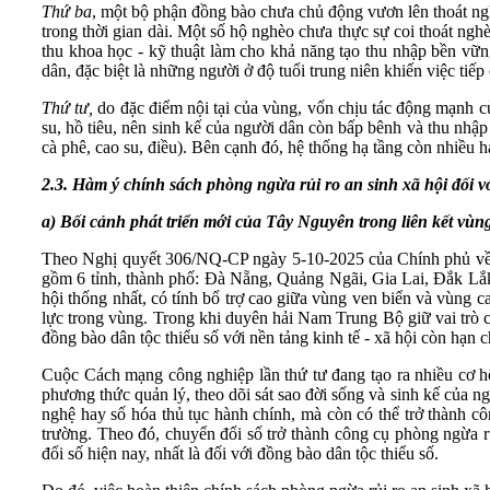
Thứ ba
, một bộ phận đồng bào chưa chủ động vươn lên thoát ngh
trong thời gian dài. Một số hộ nghèo chưa thực sự coi thoát ngh
thu khoa học - kỹ thuật làm cho khả năng tạo thu nhập bền vững
dân, đặc biệt là những người ở độ tuổi trung niên khiến việc ti
Thứ tư,
do đặc điểm nội tại của vùng, vốn chịu tác động mạnh củ
su, hồ tiêu, nên sinh kế của người dân còn bấp bênh và thu nhập 
cà phê, cao su, điều). Bên cạnh đó, hệ thống hạ tầng còn nhiều hạ
2.
3
.
Hàm ý chính sách phòng ngừa rủi ro an sinh xã hội đối vớ
a) Bối cảnh phát triển mới của Tây Nguyên trong liên kết vù
Theo Nghị quyết 306/NQ-CP ngày 5-10-2025 của Chính phủ về 
gồm 6 tỉnh, thành phố: Đà Nẵng, Quảng Ngãi, Gia Lai, Đắk Lắ
hội thống nhất, có tính bổ trợ cao giữa vùng ven biển và vùng c
lực trong vùng. Trong khi duyên hải Nam Trung Bộ giữ vai trò cử
đồng bào dân tộc thiểu số với nền tảng kinh tế - xã hội còn hạn c
Cuộc Cách mạng công nghiệp lần thứ tư đang tạo ra nhiều cơ hội
phương thức quản lý, theo dõi sát sao đời sống và sinh kế của n
nghệ hay số hóa thủ tục hành chính, mà còn có thể trở thành cô
trường. Theo đó, chuyển đổi số trở thành công cụ phòng ngừa r
đổi số hiện nay, nhất là đối với đồng bào dân tộc thiểu số.