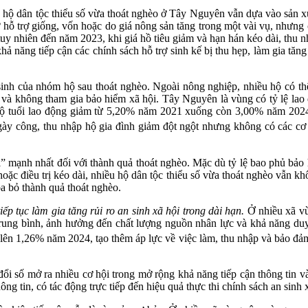
ớn hộ dân tộc thiểu số vừa thoát nghèo ở Tây Nguyên vẫn dựa vào sản
ờ hỗ trợ giống, vốn hoặc do giá nông sản tăng trong một vài vụ, nhưng
uy nhiên đến năm 2023, khi giá hồ tiêu giảm và hạn hán kéo dài, thu n
ả năng tiếp cận các chính sách hỗ trợ sinh kế bị thu hẹp, làm gia tăng 
inh của nhóm hộ sau thoát nghèo. Ngoài nông nghiệp, nhiều hộ có th
và không tham gia bảo hiểm xã hội. Tây Nguyên là vùng có tỷ lệ lao
 độ tuổi lao động giảm từ 5,20% năm 2021 xuống còn 3,00% năm 2024
ày công, thu nhập hộ gia đình giảm đột ngột nhưng không có các cơ 
i” mạnh nhất đối với thành quả thoát nghèo. Mặc dù tỷ lệ bao phủ bảo h
ặc điều trị kéo dài, nhiều hộ dân tộc thiểu số vừa thoát nghèo vẫn kh
xóa bỏ thành quả thoát nghèo.
iếp tục làm gia tăng rủi ro an sinh xã hội trong dài hạn.
Ở nhiều xã vù
rung bình, ảnh hưởng đến chất lượng nguồn nhân lực và khả năng duy 
ên 1,26% năm 2024, tạo thêm áp lực về việc làm, thu nhập và bảo đảm 
ổi số mở ra nhiều cơ hội trong mở rộng khả năng tiếp cận thông tin và
ng tin, có tác động trực tiếp đến hiệu quả thực thi chính sách an sinh 