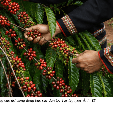
nâng cao đời sống đồng bào các dân tộc Tây Nguyên_Ảnh: IT