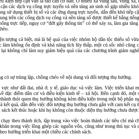
u kiện tiếp cận vẫn là rào cản cơ bản. Ở nhiều xã vùng sâu, vùng xa, 
iếp cận các dịch vụ công trực tuyến và nền tảng an sinh số gặp nhiều k
ăng sử dụng thiết bị số và các ứng dụng trực tuyến, dẫn đến khó tiếp c
dung trên các cổng dịch vụ công và nền tảng số được thiết kế bằng tiế
ông trực tiếp, nguy cơ “đứt gãy thông tin” có thể xảy ra, làm gia tăn
ghèo.
n tượng cá biệt, mà là hệ quả của việc nhóm hộ dân tộc thiểu số vừa 
ệc làm không ổn định và khả năng tích lũy thấp, một cú sốc nhỏ cũng 
lặp lại không chỉ làm suy giảm hiệu quả của các chương trình giảm ng
ùng có sự trùng lặp, chồng chéo về nội dung và đối tượng thụ hưởng.
 vực như đất đai, nhà ở, y tế, giáo dục và việc làm. Việc triển khai
 về đặc điểm dân cư và điều kiện kinh tế – xã hội. Bên cạnh đó, một
thành thói quen thụ hưởng không kèm điều kiện trong một bộ phận ngư
và kết quả, dẫn đến việc đối tượng thụ hưởng chưa gắn với cam kết cụ 
h sách kết thúc hoặc khi họ không còn thuộc diện thụ hưởng chưa được 
h chạy theo thành tích, tập trung vào việc hoàn thành các tiêu chí mà
khăn trong việc lồng ghép các nguồn vốn, cũng như trong thủ tục và cơ
theo hướng triển khai một chiều các chính sách.