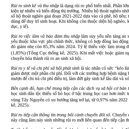
Rủi ro sinh kế và thu nhập
là dạng rủi ro phổ biến nhất. Phần l
kiện tự nhiên và biến động thị trường. Nhiều hộ thoát nghèo nh
số hộ thoát nghèo giai đoạn 2021-2022 dựa vào cà phê, hồ tiêu; t
dùng để duy trì sinh hoạt. Khi không còn thuộc diện hộ nghèo, kh
dục, y tế).
Rủi ro việc làm và bảo đảm thu nhập
làm suy yếu nền tảng an s
yếu thuộc khu vực phi chính thức, không có hợp đồng lao động 
đó giảm nhẹ còn 85,3% năm 2024. Tỷ lệ thiếu việc làm trong
(1,85%)
(Tổng Cục thống kê, 2025). Khi mất việc hoặc giảm ng
chuyển hóa thành rủi ro an sinh xã hội.
Rủi ro y tế và chi phí xã hội phát sinh
là tác nhân có sức “kéo lù
giảm được một phần chi phí. Đối với các trường hợp bệnh nặng ho
mượn để chi trả chi phí điều trị, làm đứt gãy sinh kế lâu dài và 
Bên cạnh đó, hạn chế trong tiếp cận các dịch vụ xã hội cơ bản t
học sinh dân tộc thiểu số bỏ học ở bậc trung học cao hơn mức t
vùng Tây Nguyên có xu hướng tăng trở lại, từ 0,97% năm 2022 l
kê, 2025).
Rủi ro tiếp cận thông tin trong bối cảnh chuyển đổi số.
Chuyển đ
này cũng làm nảy sinh những rủi ro mới liên quan đến tiếp cận thô