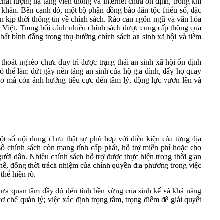
chất lượng hạ tầng viễn thông và internet chưa ổn định, trong khi
hó khăn. Bên cạnh đó, một bộ phận đồng bào dân tộc thiểu số, đặc
ận kịp thời thông tin về chính sách. Rào cản ngôn ngữ và văn hóa
ng Việt. Trong bối cảnh nhiều chính sách được cung cấp thông qua
g bất bình đẳng trong thụ hưởng chính sách an sinh xã hội và tiềm
thoát nghèo chưa duy trì được trạng thái an sinh xã hội ổn định
có thể làm đứt gãy nền tảng an sinh của hộ gia đình, đẩy họ quay
hèo mà còn ảnh hưởng tiêu cực đến tâm lý, động lực vươn lên và
 một số nội dung chưa thật sự phù hợp với điều kiện của từng địa
 số chính sách còn mang tính cấp phát, hỗ trợ miễn phí hoặc cho
ời dân. Nhiều chính sách hỗ trợ được thực hiện trong thời gian
thể, đồng thời trách nhiệm của chính quyền địa phương trong việc
thể hiện rõ.
 chưa quan tâm đầy đủ đến tính bền vững của sinh kế và khả năng
 chế quản lý; việc xác định trọng tâm, trọng điểm để giải quyết