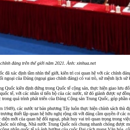
hính đảng trên thế giới năm 2021. Ảnh: xinhua.net
đã xác định tầm nhìn thế giới, kiên trì coi quan hệ với các chính đản
i ngoại của Đảng (ngoại giao chính đảng) có vai trò, sứ mệnh lịch sử 
 Quốc kiên định đứng trong Quốc tế cộng sản, thực hiện giao lưu đối
 quốc tế, với các nhân sĩ tiến bộ của các nước, từ đó giành được sự đồng
h cực trong quá trình phát triển của Đảng Cộng sản Trung Quốc, góp ph
1949), các nước tư bản phương Tây luôn thực hiện chính sách thù địc
rương thiết lập quan hệ hữu nghị rộng rãi với đảng cầm quyền ở các n
 diện mới của quan hệ đối ngoại, phát huy vai trò quan trọng trong việ
uốc nói riêng, Nhà nước Trung Quốc nói chung nhanh chóng được mở r
, công nhân quốc tế và ảnh hưởng của cuộc Đại cách mạng Văn hóa, c