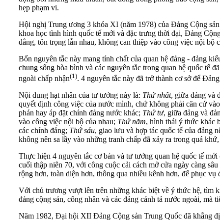
hẹp phạm vi.
Hội nghị Trung ương 3 khóa XI (năm 1978) của Đảng Cộng sản Tr
khoa học tình hình quốc tế mới và đặc trưng thời đại, Đảng Cộng
đẳng, tôn trọng lẫn nhau, không can thiệp vào công việc nội bộ 
Bốn nguyên tắc này mang tính chất của quan hệ đảng - đảng kiểu 
chung sống hòa bình và các nguyên tắc trong quan hệ quốc tế đã 
(1)
ngoài chấp nhận
. 4 nguyên tắc này đã trở thành cơ sở để Đản
Nội dung hạt nhân của tư tưởng này là:
Thứ nhất
, giữa đảng và
quyết định công việc của nước mình, chứ không phải căn cứ vào 
phán hay áp đặt chính đảng nước khác;
Thứ tư
, giữa đảng và đả
vào công việc nội bộ của nhau;
Thứ năm
, hình thái ý thức khác
các chính đảng;
Thứ sáu
, giao lưu và hợp tác quốc tế của đảng 
không nên sa lầy vào những tranh chấp đã xảy ra trong quá khứ, 
Thực hiện 4 nguyên tắc cơ bản và tư tưởng quan hệ quốc tế mớ
cuối thập niên 70, với công cuộc cải cách mở cửa ngày càng sâu
rộng hơn, toàn diện hơn, thông qua nhiều kênh hơn, để phục vụ
Với chủ trương vượt lên trên những khác biệt về ý thức hệ, tìm k
đảng cộng sản, công nhân và các đảng cánh tả nước ngoài, mà tiến 
Năm 1982, Đại hội XII Đảng Cộng sản Trung Quốc đã khẳng định 