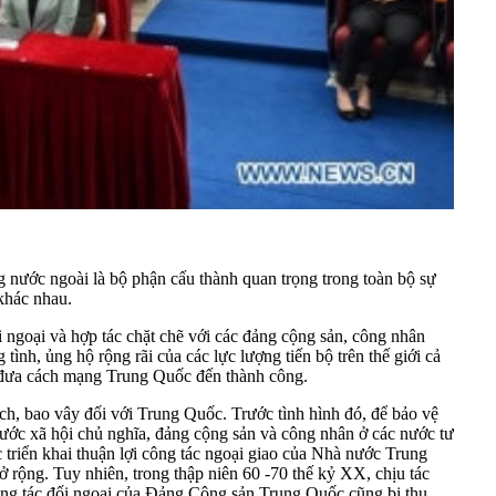
g nước ngoài là bộ phận cấu thành quan trọng trong toàn bộ sự
khác nhau.
 ngoại và hợp tác chặt chẽ với các đảng cộng sản, công nhân
 tình, ủng hộ rộng rãi của các lực lượng tiến bộ trên thế giới cả
ần đưa cách mạng Trung Quốc đến thành công.
h, bao vây đối với Trung Quốc. Trước tình hình đó, để bảo vệ
ước xã hội chủ nghĩa, đảng cộng sản và công nhân ở các nước tư
c triển khai thuận lợi công tác ngoại giao của Nhà nước Trung
ộng. Tuy nhiên, trong thập niên 60 -70 thế kỷ XX, chịu tác
ông tác đối ngoại của Đảng Cộng sản Trung Quốc cũng bị thu