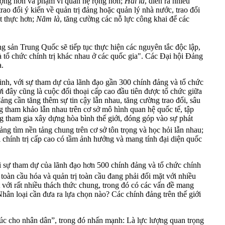
tượng hơn và phạm vi quan hệ rộng hơn;
Hai là
, diễn ra nhiều
rao đổi ý kiến ​​về quản trị đảng hoặc quản lý nhà nước, trao đổi
ết thực hơn;
Năm là
, tăng cường các nỗ lực công khai để các
sản Trung Quốc sẽ tiếp tục thực hiện các nguyên tắc độc lập,
à tổ chức chính trị khác nhau ở các quốc gia". Các Đại hội Đảng
a.
ới sự tham dự của lãnh đạo gần 300 chính đảng và tổ chức
ây cũng là cuộc đối thoại cấp cao đầu tiên được tổ chức giữa
ảng cần tăng thêm sự tin cậy lẫn nhau, tăng cường trao đổi, sâu
 cùng tham khảo lẫn nhau trên cơ sở mô hình quan hệ quốc tế, tập
 cùng tham gia xây dựng hòa bình thế giới, đóng góp vào sự phát
ảng tìm nền tảng chung trên cơ sở tôn trọng và học hỏi lẫn nhau;
i chính trị cấp cao có tầm ảnh hưởng và mang tính đại diện quốc
i sự tham dự của lãnh đạo hơn 500 chính đảng và tổ chức chính
oàn cầu hóa và quản trị toàn cầu đang phải đối mặt với nhiều
với rất nhiều thách thức chung, trong đó có các vấn đề mang
 Nhân loại cần đưa ra lựa chọn nào? Các chính đảng trên thế giới
phúc cho nhân dân”, trong đó nhấn mạnh: Là lực lượng quan trọng