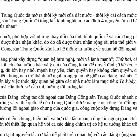
ung Quốc đã mở ra thời kỳ mới của đất nước - thời kỳ cải cách mở cử
 sản Trung Quốc đã tổng kết kinh nghiệm, xác định 4 nguyên tắc cơ bả
của nhau”.
mới, phù hợp với những thay đổi của tình hình quốc tế và các đảng phá
được thừa nhận khác, do đó đã được thừa nhận rộng rãi trên thế giới 
g Cộng sản Trung Quốc xác lập hệ thống tư tưởng về quan hệ đối ngoại
 đảng phải xây dựng “quan hệ hữu nghị, mới và lành mạnh”;
Thứ hai
, c
lợi ích của nước khác và ý chí của đảng khác để quyết định;
Thứ ba
, 
ng, dù lớn hay nhỏ, mạnh hay yếu, cầm quyền hay không cầm quyền, đều
 biệt không nên trở thành trở ngại trong quan hệ giữa các đảng, mà nên 
nên lấy việc thúc đẩy quan hệ giữa các nhà nước làm mục tiêu;
Thứ bảy
mà cần thực sự cầu thị, hướng tới tương lai.
i của Đảng, công tác đối ngoại của Đảng Cộng sản Trung Quốc nhanh c
 rộng và vị thế quốc tế của Trung Quốc được nâng cao, công tác đối n
 đường lối ngoại giao chung của quốc gia, công cuộc xây dựng Đảng và
iếm điểm chung, hiểu biết và hợp tác lẫn nhau, công tác ngoại giao chí
tới thiết lập quan hệ với cả các đảng chính trị có hệ tư tưởng khác trê
lại 4 nguyên tắc cơ bản để phát triển quan hệ với các đảng cộng sản