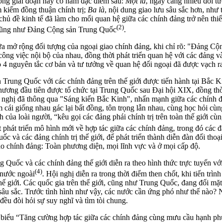
ong giai đoạn này có năm đặc điểm sau:
Một là
, ngày càng nhiều đối 
m kiếm đồng thuận chính trị;
Ba là
, nội dung giao lưu sâu sắc hơn, như t
 chủ đề kinh tế đã làm cho mối quan hệ giữa các chính đảng trở nên thi
(2)
c cũng như Đảng Cộng sản Trung Quốc
.
ở rộng đối tượng của ngoại giao chính đảng, khi chỉ rõ: "Đảng Cộng 
công việc nội bộ của nhau, đồng thời phát triển quan hệ với các đảng v
eo 4 nguyên tắc cơ bản và tư tưởng về quan hệ đối ngoại đã được vạch r
ng Quốc với các chính đảng trên thế giới được tiến hành tại Bắc Kinh, v
phương đầu tiên được tổ chức tại Trung Quốc sau Đại hội XIX, đồng thời đ
i nghị đã thông qua "Sáng kiến Bắc Kinh", nhấn mạnh giữa các chính đ
, tìm cái giống nhau gác lại bất đồng, tôn trọng lẫn nhau, cùng học hỏi
nh của loài người, “kêu gọi các đảng phái chính trị trên toàn thế giới
 phát triển mô hình mới về hợp tác giữa các chính đảng, trong đó các đ
 và các đảng chính trị thế giới, để phát triển thành diễn đàn đối thoạ
iao chính đảng: Toàn phương diện, mọi lĩnh vực và ở mọi cấp độ.
ốc và các chính đảng thế giới diễn ra theo hình thức trực tuyến vớ
(4)
g nước ngoài
. Hội nghị diễn ra trong thời điểm then chốt, khi tiến trình t
́ giới. Các quốc gia trên thế giới, cũng như Trung Quốc, đang đối mặt 
ộ sâu sắc. Trước tình hình như vậy, các nước cần ứng phó như thế nào?
ều đòi hỏi sự suy nghĩ và tìm tòi chung.
t biểu “Tăng cường hợp tác giữa các chính đảng cùng mưu cầu hạnh 