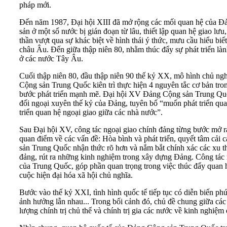
pháp mới.
Đến năm 1987, Đại hội XIII đã mở rộng các mối quan hệ của Đản
sản ở một số nước bị gián đoạn từ lâu, thiết lập quan hệ giao l
thần vượt qua sự khác biệt về hình thái ý thức, mưu cầu hiểu bi
châu Âu. Đến giữa thập niên 80, nhằm thúc đẩy sự phát triển là
ở các nước Tây Âu.
Cuối thập niên 80, đầu thập niên 90 thế kỷ XX, mô hình chủ ng
Cộng sản Trung Quốc kiên trì thực hiện 4 nguyên tắc cơ bản trong
bước phát triển mạnh mẽ. Đại hội XV Đảng Cộng sản Trung Quốc 
đối ngoại xuyên thế kỷ của Đảng, tuyên bố “muốn phát triển qua
triển quan hệ ngoại giao giữa các nhà nước”.
Sau Đại hội XV, công tác ngoại giao chính đảng từng bước mở 
quan điểm về các vấn đề: Hòa bình và phát triển, quyết tâm cải 
sản Trung Quốc nhận thức rõ hơn và nắm bắt chính xác các xu thế
đảng, rút ra những kinh nghiệm trong xây dựng Đảng. Công tác n
của Trung Quốc, góp phần quan trọng trong việc thúc đẩy quan hệ
cuộc hiện đại hóa xã hội chủ nghĩa.
Bước vào thế kỷ XXI, tình hình quốc tế tiếp tục có diễn biến phứ
ảnh hưởng lẫn nhau... Trong bối cảnh đó, chủ đề chung giữa các c
lượng chính trị chủ thể và chính trị gia các nước về kinh nghiệm