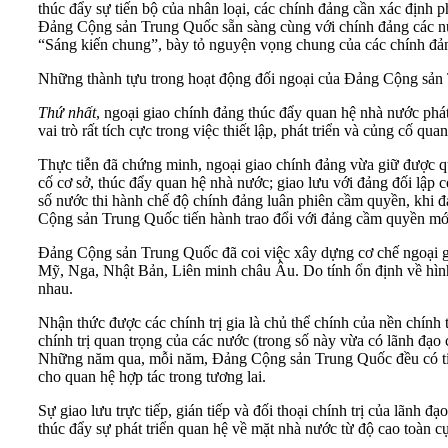
thúc đẩy sự tiến bộ của nhân loại, các chính đảng cần xác đị
Đảng Cộng sản Trung Quốc sẵn sàng cùng với chính đảng các nước, 
“Sáng kiến chung”, bày tỏ nguyện vọng chung của các chính đảng 
Những thành tựu trong hoạt động đối ngoại của Đảng Cộng sản T
Thứ nhất
, ngoại giao chính đảng thúc đẩy quan hệ nhà nước phát
vai trò rất tích cực trong việc thiết lập, phát triển và củng cố q
Thực tiễn đã chứng minh, ngoại giao chính đảng vừa giữ được q
cố cơ sở, thúc đẩy quan hệ nhà nước; giao lưu với đảng đối lập có lợ
số nước thi hành chế độ chính đảng luân phiên cầm quyền, khi đảng
Cộng sản Trung Quốc tiến hành trao đổi với đảng cầm quyền mới,
Đảng Cộng sản Trung Quốc đã coi việc xây dựng cơ chế ngoại giao
Mỹ, Nga, Nhật Bản, Liên minh châu Âu. Do tính ổn định về hình thư
nhau.
Nhận thức được các chính trị gia là chủ thể chính của nền chính
chính trị quan trọng của các nước (trong số này vừa có lãnh đạo c
Những năm qua, mỗi năm, Đảng Cộng sản Trung Quốc đều có tiếp xú
cho quan hệ hợp tác trong tương lai.
Sự giao lưu trực tiếp, gián tiếp và đối thoại chính trị của lãnh
thúc đẩy sự phát triển quan hệ về mặt nhà nước từ độ cao toàn c