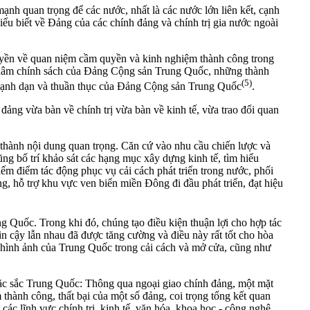
nh quan trọng để các nước, nhất là các nước lớn liên kết, cạnh
hiểu biết về Đảng của các chính đảng và chính trị gia nước ngoài
ruyền về quan niệm cầm quyền và kinh nghiệm thành công trong
 châm chính sách của Đảng Cộng sản Trung Quốc, những thành
(5)
n mạnh dạn và thuần thục của Đảng Cộng sản Trung Quốc
.
đảng vừa bàn về chính trị vừa bàn về kinh tế, vừa trao đổi quan
 thành nội dung quan trọng. Căn cứ vào nhu cầu chiến lược và
ng bố trí khảo sát các hạng mục xây dựng kinh tế, tìm hiểu
iếm điểm tác động phục vụ cải cách phát triển trong nước, phối
, hỗ trợ khu vực ven biển miền Đông đi đầu phát triển, đạt hiệu
g Quốc. Trong khi đó, chúng tạo điều kiện thuận lợi cho hợp tác
in cậy lẫn nhau đã được tăng cường và điều này rất tốt cho hòa
ện hình ảnh của Trung Quốc trong cải cách và mở cửa, cũng như
đặc sắc Trung Quốc: Thông qua ngoại giao chính đảng, một mặt
thành công, thất bại của một số đảng, coi trọng tổng kết quan
ác lĩnh vực chính trị, kinh tế, văn hóa, khoa học - công nghệ