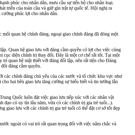
ầu hạnh phúc cho nhân dân, mưu cầu sự tiến bộ cho nhân loại.
iển của toàn cầu và giữ gìn trật tự quốc tế. Hội nghị ra
ăng cường phúc lợi cho nhân dân.
các mối quan hệ chính đảng, ngoại giao chính đảng đã đóng một
lập. Quan hệ giao lưu với đảng cầm quyền có lợi cho việc củng
 diện chính trị thay đổi. Đây là một cơ chế rất tốt. Tại một
trì quan hệ mật thiết với đảng đối lập, nên rất tiện cho Đảng
ổi đảng cầm quyền.
i các chính đảng chủ yếu của các nước và tổ chức khu vực như
i cho hai bên giao lưu tăng cường sự hiểu biết và tin tưởng lẫn
Trung Quốc luôn đặt việc giao lưu tiếp xúc với các nhân vật
ạo có uy tín lâu năm, vừa có các chính trị gia trẻ tuổi...).
iao lưu với các chính trị gia trẻ tuổi có thể đặt cơ sở tốt đẹp
nước ngoài có vai trò rất quan trọng đối với việc nắm chắc và