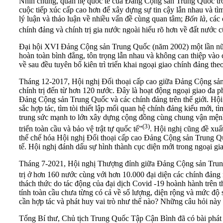
Nhìn chung, quan hệ quốc tế của Đảng Cộng sản Trung Quốc tr
cuộc tiếp xúc cấp cao hơn để xây dựng sự tin cậy lẫn nhau và tì
lý luận và thảo luận về nhiều vấn đề cùng quan tâm;
Bốn là
, các
chính đảng và chính trị gia nước ngoài hiểu rõ hơn về đất nướ
Đại hội XVI Đảng Cộng sản Trung Quốc (năm 2002) một lần nữa m
hoàn toàn bình đẳng, tôn trọng lẫn nhau và không can thiệp vào 
về sau đều tuyên bố kiên trì triển khai ngoại giao chính đảng th
Tháng 12-2017, Hội nghị Đối thoại cấp cao giữa Đảng Cộng sản Tru
chính trị đến từ hơn 120 nước. Đây là hoạt động ngoại giao đa 
Đảng Cộng sản Trung Quốc và các chính đảng trên thế giới. Hộ
sắc hợp tác, tìm tòi thiết lập mối quan hệ chính đảng kiểu mới
trung sức mạnh to lớn xây dựng cộng đồng cùng chung vận mệ
(3)
triển toàn cầu và bảo vệ trật tự quốc tế”
. Hội nghị cũng đề xuất
thể chế hóa Hội nghị Đối thoại cấp cao Đảng Cộng sản Trung Quốc
tế. Hội nghị đánh dấu sự hình thành cục diện mới trong ngoại g
Tháng 7-2021, Hội nghị Thượng đỉnh giữa Đảng Cộng sản Trung Qu
trị ở hơn 160 nước cùng với hơn 10.000 đại diện các chính đản
thách thức do tác động của đại dịch Covid -19 hoành hành trên thê
tính toàn cầu chưa từng có cả về số lượng, diện rộng và mức đ
cần hợp tác và phát huy vai trò như thế nào? Những câu hỏi này đ
Tổng Bí thư, Chủ tịch Trung Quốc Tập Cận Bình đã có bài phá