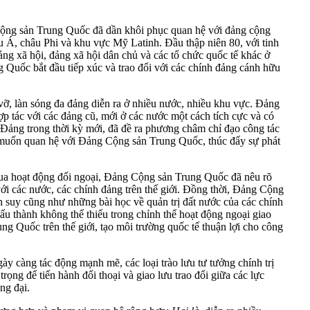
 Cộng sản Trung Quốc đã dần khôi phục quan hệ với đảng cộng
âu Á, châu Phi và khu vực Mỹ Latinh. Đầu thập niên 80, với tinh
ảng xã hội, đảng xã hội dân chủ và các tổ chức quốc tế khác ở
 Quốc bắt đầu tiếp xúc và trao đổi với các chính đảng cánh hữu
ỡ, làn sóng đa đảng diễn ra ở nhiều nước, nhiều khu vực. Đảng
hợp tác với các đảng cũ, mới ở các nước một cách tích cực và có
Đảng trong thời kỳ mới, đã đề ra phương châm chỉ đạo công tác
ng muốn quan hệ với Đảng Cộng sản Trung Quốc, thúc đẩy sự phát
qua hoạt động đối ngoại, Đảng Cộng sản Trung Quốc đã nêu rõ
với các nước, các chính đảng trên thế giới. Đồng thời, Đảng Cộng
nh suy cũng như những bài học về quản trị đất nước của các chính
ấu thành không thể thiếu trong chỉnh thể hoạt động ngoại giao
g Quốc trên thế giới, tạo môi trường quốc tế thuận lợi cho công
gày càng tác động mạnh mẽ, các loại trào lưu tư tưởng chính trị
ọng để tiến hành đối thoại và giao lưu trao đổi giữa các lực
ng đại.