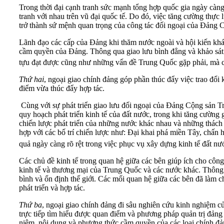
Trong thời đại cạnh tranh sức mạnh tổng hợp quốc gia ngày càng
tranh với nhau trên vũ đại quốc tế. Do đó, việc tăng cường thực 
trở thành sứ mệnh quan trọng của công tác đối ngoại của Đảng
Lãnh đạo các cấp của Đảng khi thăm nước ngoài và hội kiến khác
cầm quyền của Đảng. Thông qua giao lưu bình đẳng và khảo sát
tựu đạt được cũng như những vấn đề Trung Quốc gặp phải, mà cò
Thứ hai
, ngoại giao chính đảng góp phần thúc đẩy việc trao đổi
điểm vừa thúc đẩy hợp tác.
Cùng với sự phát triển giao lưu đối ngoại của Đảng Cộng sản Tr
quy hoạch phát triển kinh tế của đất nước, trong khi tăng cườn
chiến lược phát triển của những nước khác nhau và những thách t
hợp với các bố trí chiến lược như: Đại khai phá miền Tây, chấn 
quả ngày càng rõ rệt trong việc phục vụ xây dựng kinh tế đất nướ
Các chủ đề kinh tế trong quan hệ giữa các bên giúp ích cho công
kinh tế và thương mại của Trung Quốc và các nước khác. Thông qua
bình và ổn định thế giới. Các mối quan hệ giữa các bên đã làm 
phát triển và hợp tác.
Thứ ba
, ngoại giao chính đảng đi sâu nghiên cứu kinh nghiệm c
trực tiếp tìm hiểu được quan điểm và phương pháp quản trị đảng 
niệm, nội dung và phương thức cầm quyền của các loại chính đảng