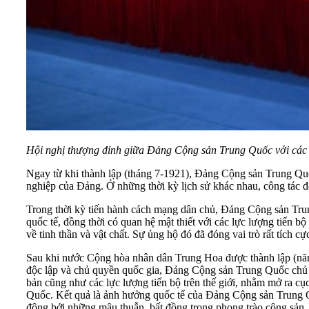
Hội nghị thượng đỉnh giữa Đảng Cộng sản Trung Quốc với các c
Ngay từ khi thành lập (tháng 7-1921), Đảng Cộng sản Trung Quốc 
nghiệp của Đảng. Ở những thời kỳ lịch sử khác nhau, công tác đố
Trong thời kỳ tiến hành cách mạng dân chủ, Đảng Cộng sản Trung
quốc tế, đồng thời có quan hệ mật thiết với các lực lượng tiến bộ
về tinh thần và vật chất. Sự ủng hộ đó đã đóng vai trò rất tíc
Sau khi nước Cộng hòa nhân dân Trung Hoa được thành lập (năm 
độc lập và chủ quyền quốc gia, Đảng Cộng sản Trung Quốc chủ t
bản cũng như các lực lượng tiến bộ trên thế giới, nhằm mở ra cục
Quốc. Kết quả là ảnh hưởng quốc tế của Đảng Cộng sản Trung Q
động bởi những mâu thuẫn, bất đồng trong phong trào cộng sản