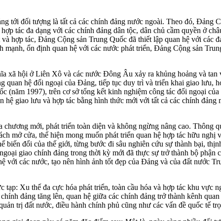
g tới đối tượng là tất cả các chính đảng nước ngoài. Theo đó, Đảng
ưu, hợp tác đa dạng với các chính đảng dân tộc, dân chủ cầm quyền ở ch
ết và hợp tác, Đảng Cộng sản Trung Quốc đã thiết lập quan hệ với các đ
nh mạnh, ổn định quan hệ với các nước phát triển, Đảng Cộng sản Trung
hĩa xã hội ở Liên Xô và các nước Đông Âu xảy ra khủng hoảng và tan v
 quan hệ đối ngoại của Đảng, tiếp tục duy trì và triển khai giao lưu, 
(năm 1997), trên cơ sở tổng kết kinh nghiệm công tác đối ngoại của 
n hệ giao lưu và hợp tác bằng hình thức mới với tất cả các chính đả
ra chương mới, phát triển toàn diện và không ngừng nâng cao. Thông 
cách mở cửa, thể hiện mong muốn phát triển quan hệ hợp tác hữu nghị 
 biến đổi của thế giới, từng bước đi sâu nghiên cứu sự thành bại, thị
goại giao chính đảng trong thời kỳ mới đã thực sự trở thành bộ phận c
 với các nước, tạo nên hình ảnh tốt đẹp của Đảng và của đất nước Trun
c tạp: Xu thế đa cực hóa phát triển, toàn cầu hóa và hợp tác khu vực n
hính đảng tăng lên, quan hệ giữa các chính đảng trở thành kênh quan tr
 quản trị đất nước, điều hành chính phủ cũng như các vấn đề quốc tế trọ