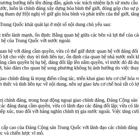
nh phương hướng tiến lên đúng đắn, gánh vác trách nhiệm lịch sử mưu c
luôn là chính đảng xây dựng hòa bình thế giới, đóng góp cho sự phát tr
tham dự Hội nghị về giữ gìn hòa bình và phát triển của thế giới, t
rung Quốc khái quát lại ở một số nội dung chủ yếu sau:
 triển lành mạnh, ổn định: Bằng quan hệ giữa các bên và lợi thế của 
uan hệ của Trung Quốc với nước ngoài.
uan hệ với đảng cầm quyền, vừa có thể giữ được quan hệ với đảng đối 
i cho việc duy trì tính liên tục, ổn định của quan hệ nhà nước mỗi khi cục
 cầm quyền bị hạ bệ, đảng đối lập lên nắm quyền, vì trước đó đã duy 
 bảo đảm cho quan hệ song phương không bị ảnh hưởng do việc thay đ
 chính đảng là trọng điểm công tác, triển khai giao lưu cơ chế hóa vớ
́c và tính liên tục về nội dung, nên sự giao lưu cơ chế hoá rất có lợ
 trị chính đảng, trong hoạt động ngoại giao chính đảng, Đảng Cộng sản 
ác đảng đang cầm quyền, vừa có lãnh đạo các đảng đối lập; vừa có lãnh đ
c, trao đổi với hàng nghìn chính trị gia nước ngoài. Việc tăng cường g
 đạo cấp cao của Đảng Cộng sản Trung Quốc với lãnh đạo các chính đảng 
ục và chiến lược vĩ mô.