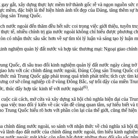
 gay gắt, xây dựng thực lực mềm trở thành gốc rễ và ngọn nguồn sức mạ
lực mềm, đặc biệt là thể hiện hình ảnh tốt đẹp của Đảng, tăng thêm sự 
 Cộng sản Trung Quốc.
h nước ngoài đến thăm đều hết sức coi trọng việc giới thiệu, tuyên t
 thực tế, nhiều chính trị gia nước ngoài không chỉ hiểu được phương
n có nhận thức sâu sắc hơn về sự tìm tòi lý luận và sáng tạo lý luậ
 kinh nghiệm quản lý đất nước và hợp tác thương mại: Ngoại giao chính 
ung Quốc, đi sâu trao đổi kinh nghiệm quản lý đất nước ngày càng trở
g giao lưu với các chính đảng nước ngoài, Đảng Cộng sản Trung Quốc cũ
hức mà Trung Quốc gặp phải trong quá trình phát triển; tích cực tìm k
hưng cơ sở công nghiệp cũ ở vùng Đông Bắc, sự trỗi dậy của miền Trung
(6)
c, thúc đẩy hợp tác kinh tế với nước ngoài
.
 cuộc cải cách, mở cửa và xây dựng xã hội chủ nghĩa hiện đại của Trun
 việc trao đổi ý kiến ​​về các vấn đề cùng quan tâm, sự hiểu biết và t
cho Trung Quốc hiểu rõ hơn với phần còn lại của thế giới, cũng thể hi
ủa chính đảng nước ngoài, so sánh với nhận thức về chủ nghĩa xã hội 
và lãnh đạo đất nước của chính đảng nước ngoài, tìm hiểu kinh nghiệm 
 nước ngoài; mặt khác còn nắm bắt được những thay đổi sâu sắc trên c