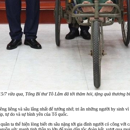
15/7 vừa qua, Tổng Bí thư Tô Lâm đã tới thăm hỏi, tặng quà thương b
ng liêng và sâu lắng nhất để tưởng nhớ, tri ân những người hy sinh vì 
p, tự do và sự bình yên của Tổ quốc.
quân ta thể hiện lòng biết ơn sâu nặng tới gia đình người có công vớ
à nguồn sức mạnh tinh thần to lớn để toàn dân tộc đoàn kết, vượt qua 