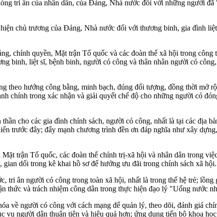
ấm lòng tri ân của nhân dân, của Đảng, Nhà nước đối với những người đã 
c hiện chủ trương của Đảng, Nhà nước đối với thương binh, gia đình liệ
ảng, chính quyền, Mặt trận Tổ quốc và các đoàn thể xã hội trong công 
ơng binh, liệt sĩ, bệnh binh, người có công và thân nhân người có công,
 công theo hướng công bằng, minh bạch, đúng đối tượng, đồng thời mở r
nh chính trong xác nhận và giải quyết chế độ cho những người có đóng
h thần cho các gia đình chính sách, người có công, nhất là tại các địa 
iến trước đây; đẩy mạnh chương trình đền ơn đáp nghĩa như xây dựng, s
 Mặt trận Tổ quốc, các đoàn thể chính trị-xã hội và nhân dân trong việc
, gian dối trong kê khai hồ sơ để hưởng ưu đãi trong chính sách xã hội.
tri ân người có công trong toàn xã hội, nhất là trong thế hệ trẻ; lồng
hận thức và trách nhiệm công dân trong thực hiện đạo lý "Uống nước n
a về người có công với cách mạng để quản lý, theo dõi, đánh giá chín
ụ người dân thuận tiện và hiệu quả hơn; ứng dụng tiến bộ khoa học côn