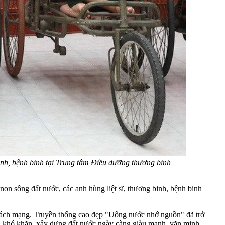
inh, bệnh binh tại Trung tâm Điều dưỡng thương binh
non sông đất nước, các anh hùng liệt sĩ, thương binh, bệnh binh
i cách mạng. Truyền thống cao đẹp "Uống nước nhớ nguồn" đã trở
mọi khó khăn, xây dựng đất nước ngày càng giàu mạnh, văn minh,