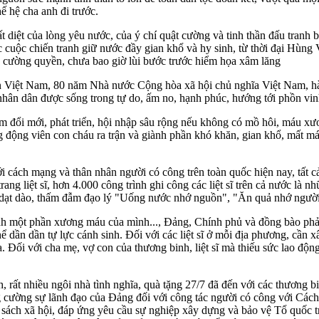
ế hệ cha anh đi trước.
 diệt của lòng yêu nước, của ý chí quật cường và tinh thần đấu tranh b
ác cuộc chiến tranh giữ nước đầy gian khổ và hy sinh, từ thời đại Hù
c cường quyền, chưa bao giờ lùi bước trước hiểm họa xâm lăng
n Việt Nam, 80 năm Nhà nước Cộng hòa xã hội chủ nghĩa Việt Nam, hà
 nhân dân được sống trong tự do, ấm no, hạnh phúc, hướng tới phồn vi
đổi mới, phát triển, hội nhập sâu rộng nếu không có mồ hôi, máu xươ
động viên con cháu ra trận và giành phần khó khăn, gian khổ, mất mát
với cách mạng và thân nhân người có công trên toàn quốc hiện nay, tất cả
g liệt sĩ, hơn 4.000 công trình ghi công các liệt sĩ trên cả nước là 
cảm dạt dào, thấm đẫm đạo lý "Uống nước nhớ nguồn", "Ăn quả nhớ ngườ
 một phần xương máu của mình..., Đảng, Chính phủ và đồng bào phải 
 dần dần tự lực cánh sinh. Đối với các liệt sĩ ở mỗi địa phương, cần
ta. Đối với cha mẹ, vợ con của thương binh, liệt sĩ mà thiếu sức lao độ
 rất nhiều ngôi nhà tình nghĩa, quà tặng 27/7 đã đến với các thương bin
ng cường sự lãnh đạo của Đảng đối với công tác người có công với C
sách xã hội, đáp ứng yêu cầu sự nghiệp xây dựng và bảo vệ Tổ quốc t