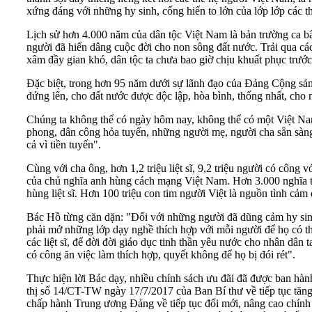
xứng đáng với những hy sinh, cống hiến to lớn của lớp lớp các th
Lịch sử hơn 4.000 năm của dân tộc Việt Nam là bản trường ca bất
người đã hiến dâng cuộc đời cho non sông đất nước. Trải qua c
xâm đầy gian khó, dân tộc ta chưa bao giờ chịu khuất phục trướ
Đặc biệt, trong hơn 95 năm dưới sự lãnh đạo của Đảng Cộng sả
đứng lên, cho đất nước được độc lập, hòa bình, thống nhất, cho
Chúng ta không thể có ngày hôm nay, không thể có một Việt Nam 
phong, dân công hỏa tuyến, những người mẹ, người cha sẵn sàng 
cả vì tiền tuyến".
Cùng với cha ông, hơn 1,2 triệu liệt sĩ, 9,2 triệu người có công 
của chủ nghĩa anh hùng cách mạng Việt Nam. Hơn 3.000 nghĩa tran
hùng liệt sĩ. Hơn 100 triệu con tim người Việt là nguồn tình 
Bác Hồ từng căn dặn: "Đối với những người đã dũng cảm hy sinh
phải mở những lớp dạy nghề thích hợp với mỗi người để họ có thể
các liệt sĩ, để đời đời giáo dục tinh thần yêu nước cho nhân dân 
có công ăn việc làm thích hợp, quyết không để họ bị đói rét".
Thực hiện lời Bác dạy, nhiều chính sách ưu đãi đã được ban hành,
thị số 14/CT-TW ngày 17/7/2017 của Ban Bí thư về tiếp tục tă
chấp hành Trung ương Đảng về tiếp tục đổi mới, nâng cao chính 