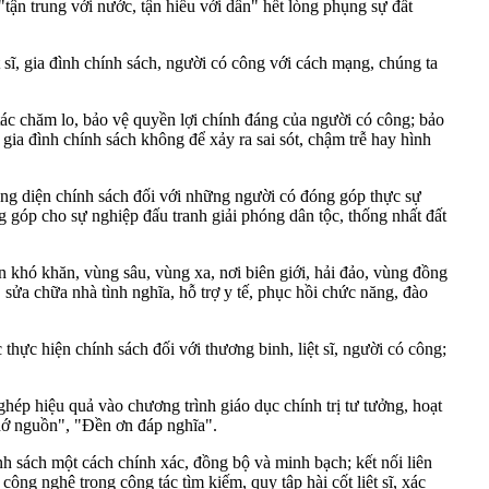
"tận trung với nước, tận hiếu với dân" hết lòng phụng sự đất
t sĩ, gia đình chính sách, người có công với cách mạng, chúng ta
tác chăm lo, bảo vệ quyền lợi chính đáng của người có công; bảo
 gia đình chính sách không để xảy ra sai sót, chậm trễ hay hình
ộng diện chính sách đối với những người có đóng góp thực sự
 góp cho sự nghiệp đấu tranh giải phóng dân tộc, thống nhất đất
bàn khó khăn, vùng sâu, vùng xa, nơi biên giới, hải đảo, vùng đồng
ửa chữa nhà tình nghĩa, hỗ trợ y tế, phục hồi chức năng, đào
 thực hiện chính sách đối với thương binh, liệt sĩ, người có công;
 ghép hiệu quả vào chương trình giáo dục chính trị tư tưởng, hoạt
hớ nguồn", "Đền ơn đáp nghĩa".
h sách một cách chính xác, đồng bộ và minh bạch; kết nối liên
g nghệ trong công tác tìm kiếm, quy tập hài cốt liệt sĩ, xác