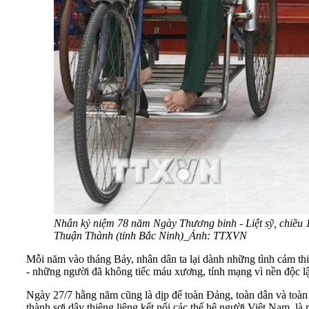
Nhân kỷ niệm 78 năm Ngày Thương binh - Liệt sỹ, chiều 
Thuận Thành (tỉnh Bắc Ninh)_Ảnh: TTXVN
Mỗi năm vào tháng Bảy, nhân dân ta lại dành những tình cảm thiê
- những người đã không tiếc máu xương, tính mạng vì nền độc lậ
Ngày 27/7 hằng năm cũng là dịp để toàn Đảng, toàn dân và toàn 
thành sợi dây thiêng liêng kết nối các thế hệ người Việt Nam, l