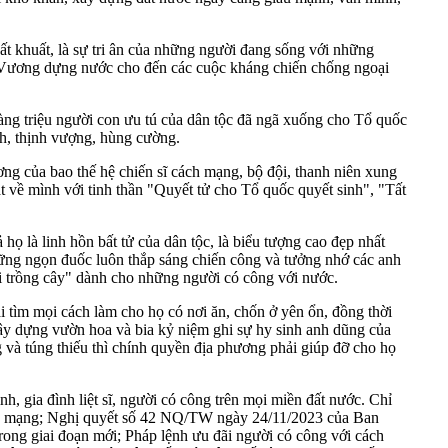
ất khuất, là sự tri ân của những người đang sống với những
ng Vương dựng nước cho đến các cuộc kháng chiến chống ngoại
ng triệu người con ưu tú của dân tộc đã ngã xuống cho Tổ quốc
nh, thịnh vượng, hùng cường.
ng của bao thế hệ chiến sĩ cách mạng, bộ đội, thanh niên xung
 về mình với tinh thần "Quyết tử cho Tổ quốc quyết sinh", "Tất
 họ là linh hồn bất tử của dân tộc, là biểu tượng cao đẹp nhất
những ngọn đuốc luôn thắp sáng chiến công và tưởng nhớ các anh
i trồng cây" dành cho những người có công với nước.
tìm mọi cách làm cho họ có nơi ăn, chốn ở yên ổn, đồng thời
 xây dựng vườn hoa và bia kỷ niệm ghi sự hy sinh anh dũng của
ng và túng thiếu thì chính quyền địa phương phải giúp đỡ cho họ
h, gia đình liệt sĩ, người có công trên mọi miền đất nước. Chỉ
ách mạng; Nghị quyết số 42 NQ/TW ngày 24/11/2023 của Ban
rong giai đoạn mới; Pháp lệnh ưu đãi người có công với cách