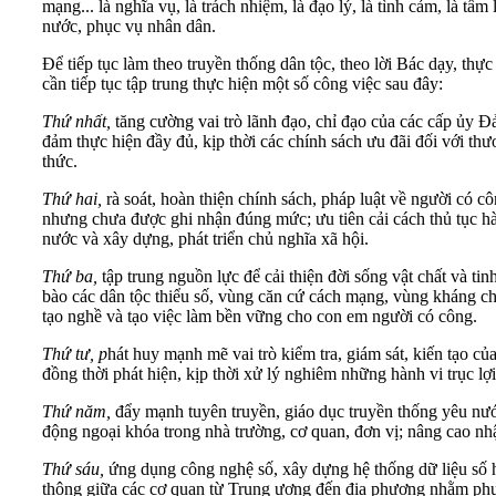
mạng... là nghĩa vụ, là trách nhiệm, là đạo lý, là tình cảm, là t
nước, phục vụ nhân dân.
Để tiếp tục làm theo truyền thống dân tộc, theo lời Bác dạy, thự
cần tiếp tục tập trung thực hiện một số công việc sau đây:
Thứ nhất,
tăng cường vai trò lãnh đạo, chỉ đạo của các cấp ủy Đ
đảm thực hiện đầy đủ, kịp thời các chính sách ưu đãi đối với thư
thức.
Thứ hai,
rà soát, hoàn thiện chính sách, pháp luật về người có
nhưng chưa được ghi nhận đúng mức; ưu tiên cải cách thủ tục hà
nước và xây dựng, phát triển chủ nghĩa xã hội.
Thứ ba,
tập trung nguồn lực để cải thiện đời sống vật chất và tin
bào các dân tộc thiểu số, vùng căn cứ cách mạng, vùng kháng ch
tạo nghề và tạo việc làm bền vững cho con em người có công.
Thứ tư, p
hát huy mạnh mẽ vai trò kiểm tra, giám sát, kiến tạo của
đồng thời phát hiện, kịp thời xử lý nghiêm những hành vi trục lợi
Thứ năm,
đẩy mạnh tuyên truyền, giáo dục truyền thống yêu nước, 
động ngoại khóa trong nhà trường, cơ quan, đơn vị; nâng cao n
Thứ sáu,
ứng dụng công nghệ số, xây dựng hệ thống dữ liệu số hó
thông giữa các cơ quan từ Trung ương đến địa phương nhằm phục v