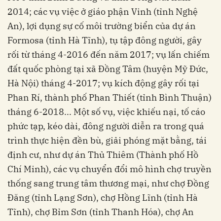
2014; các vụ việc ở giáo phận Vinh (tỉnh Nghệ
An), lợi dụng sự cố môi trường biển của dự án
Formosa (tỉnh Hà Tĩnh), tụ tập đông người, gây
rối từ tháng 4-2016 đến năm 2017; vụ lấn chiếm
đất quốc phòng tại xã Đồng Tâm (huyện Mỹ Đức,
Hà Nội) tháng 4-2017; vụ kích động gây rối tại
Phan Rí, thành phố Phan Thiết (tỉnh Bình Thuận)
tháng 6-2018... Một số vụ, việc khiếu nại, tố cáo
phức tạp, kéo dài, đông người diễn ra trong quá
trình thực hiện đền bù, giải phóng mặt bằng, tái
định cư, như dự án Thủ Thiêm (Thành phố Hồ
Chí Minh), các vụ chuyển đổi mô hình chợ truyền
thống sang trung tâm thương mại, như chợ Đồng
Đăng (tỉnh Lạng Sơn), chợ Hồng Lĩnh (tỉnh Hà
Tĩnh), chợ Bỉm Sơn (tỉnh Thanh Hóa), chợ An