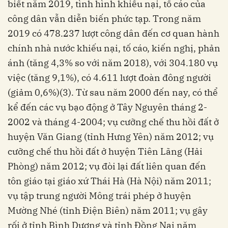
biết năm 2019, tình hình khiếu nại, tố cáo của
công dân vẫn diễn biến phức tạp. Trong năm
2019 có 478.237 lượt công dân đến cơ quan hành
chính nhà nước khiếu nại, tố cáo, kiến nghị, phản
ánh (tăng 4,3% so với năm 2018), với 304.180 vụ
việc (tăng 9,1%), có 4.611 lượt đoàn đông người
(giảm 0,6%)(3). Từ sau năm 2000 đến nay, có thể
kể đến các vụ bạo động ở Tây Nguyên tháng 2-
2002 và tháng 4-2004; vụ cưỡng chế thu hồi đất ở
huyện Văn Giang (tỉnh Hưng Yên) năm 2012; vụ
cưỡng chế thu hồi đất ở huyện Tiên Lãng (Hải
Phòng) năm 2012; vụ đòi lại đất liên quan đến
tôn giáo tại giáo xứ Thái Hà (Hà Nội) năm 2011;
vụ tập trung người Mông trái phép ở huyện
Mường Nhé (tỉnh Điện Biên) năm 2011; vụ gây
rối ở tỉnh Bình Dương và tỉnh Đồng Nai năm