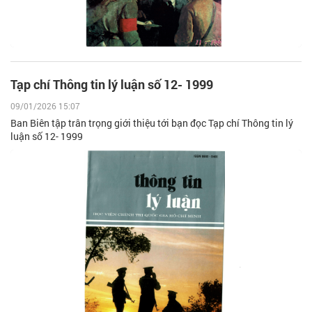
Tạp chí Thông tin lý luận số 12- 1999
09/01/2026 15:07
Ban Biên tập trân trọng giới thiệu tới bạn đọc Tạp chí Thông tin lý
luận số 12- 1999