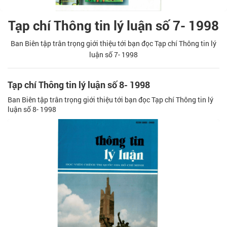
Tạp chí Thông tin lý luận số 7- 1998
Ban Biên tập trân trọng giới thiệu tới bạn đọc Tạp chí Thông tin lý
luận số 7- 1998
Tạp chí Thông tin lý luận số 8- 1998
Ban Biên tập trân trọng giới thiệu tới bạn đọc Tạp chí Thông tin lý
luận số 8- 1998