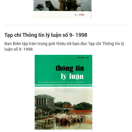
Tạp chí Thông tin lý luận số 9- 1998
Ban Biên tập trân trọng giới thiệu tới bạn đọc Tạp chí Thông tin lý
luận số 9- 1998