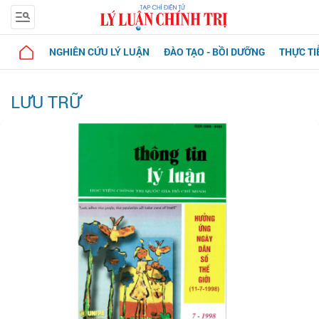
NGHIÊN CỨU LÝ LUẬN
ĐÀO TẠO - BỒI DƯỠNG
THỰC TI
LƯU TRỮ