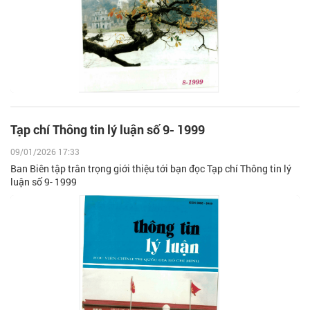
Tạp chí Thông tin lý luận số 9- 1999
09/01/2026 17:33
Ban Biên tập trân trọng giới thiệu tới bạn đọc Tạp chí Thông tin lý
luận số 9- 1999