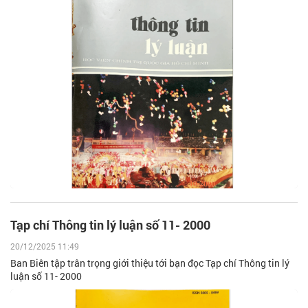
Tạp chí Thông tin lý luận số 11- 2000
20/12/2025 11:49
Ban Biên tập trân trọng giới thiệu tới bạn đọc Tạp chí Thông tin lý
luận số 11- 2000