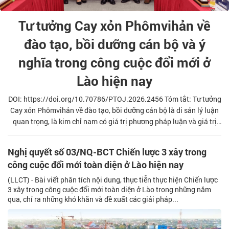
Tư tưởng Cay xỏn Phômvihản về
đào tạo, bồi dưỡng cán bộ và ý
nghĩa trong công cuộc đổi mới ở
Lào hiện nay
DOI: https://doi.org/10.70786/PTOJ.2026.2456 Tóm tắt: Tư tưởng
Cay xỏn Phômvihản về đào tạo, bồi dưỡng cán bộ là di sản lý luận
quan trọng, là kim chỉ nam có giá trị phương pháp luận và giá trị
thực tiễn lâu dài đối với công tác cán bộ ở Lào. Bài viết làm rõ
nguồn gốc và nội dung cơ bản của tư tưởng Cay xỏn Phômvihản về
Nghị quyết số 03/NQ-BCT Chiến lược 3 xây trong
đào tạo, bồi dưỡng cán bộ; ý nghĩa của tư tưởng Cay xỏn
công cuộc đổi mới toàn diện ở Lào hiện nay
Phômvihản trong công cuộc đổi mới và hội nhập quốc tế của Lào
hiện nay.
(LLCT) - Bài viết phân tích nội dung, thực tiễn thực hiện Chiến lược
3 xây trong công cuộc đổi mới toàn diện ở Lào trong những năm
qua, chỉ ra những khó khăn và đề xuất các giải pháp...