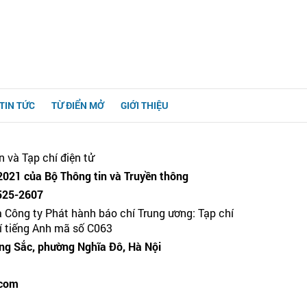
TIN TỨC
TỪ ĐIỂN MỞ
GIỚI THIỆU
n và Tạp chí điện tử
021 của Bộ Thông tin và Truyền thông
525-2607
a Công ty Phát hành báo chí Trung ương: Tạp chí
hí tiếng Anh mã số C063
g Sắc, phường Nghĩa Đô, Hà Nội
.com