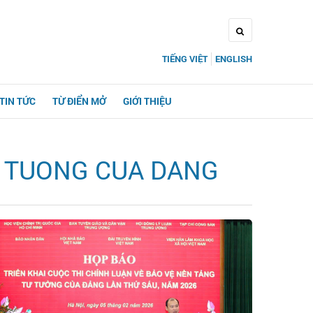
TIẾNG VIỆT
ENGLISH
TIN TỨC
TỪ ĐIỂN MỞ
GIỚI THIỆU
U TUONG CUA DANG