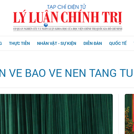
G
THỰC TIỄN
NHÂN VẬT - SỰ KIỆN
DIỄN ĐÀN
QUỐC TẾ
N VE BAO VE NEN TANG T