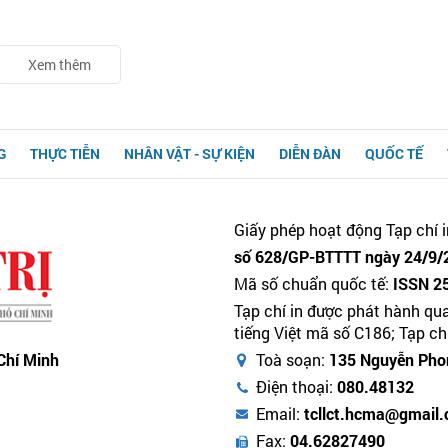
Xem thêm
G
THỰC TIỄN
NHÂN VẬT - SỰ KIỆN
DIỄN ĐÀN
QUỐC TẾ
Giấy phép hoạt động Tạp chí i
số 628/GP-BTTTT ngày 24/9/2
Mã số chuẩn quốc tế:
ISSN 2
Tạp chí in được phát hành qu
tiếng Việt mã số C186; Tạp c
 Chí Minh
Toà soạn:
135 Nguyễn Phon
Điện thoại:
080.48132
Email:
tcllct.hcma@gmail
Fax:
04.62827490