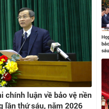
Họp
bảo
sáu
i chính luận về bảo vệ nền
g lần thứ sáu, năm 2026