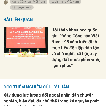
Đảng Cộng sản Việt Nam
cách mạng Việt Nam
kỷ nguyên mới
BÀI LIÊN QUAN
Hội thảo khoa học quốc
gia: “Đảng Cộng sản Việt
Nam - 95 năm kiên định
mục tiêu độc lập dân tộc
và chủ nghĩa xã hội, xây
dựng đất nước phồn vinh,
hạnh phúc”
ĐỌC THÊM NGHIÊN CỨU LÝ LUẬN
Xây dựng lực lượng đối ngoại nhân dân chuyên
nghiệp, hiện đại, đa chủ thể trong kỷ nguyên phát