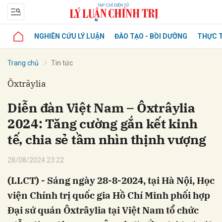
NGHIÊN CỨU LÝ LUẬN
ĐÀO TẠO - BỒI DƯỠNG
THỰC T
Trang chủ
Tin tức
Ôxtrâylia
Diễn đàn Việt Nam – Ôxtrâylia
2024: Tăng cường gắn kết kinh
tế, chia sẻ tầm nhìn thịnh vượng
28/08/2024 23:22
(LLCT) - Sáng ngày 28-8-2024, tại Hà Nội, Học
viện Chính trị quốc gia Hồ Chí Minh phối hợp
Đại sứ quán Ôxtrâylia tại Việt Nam tổ chức