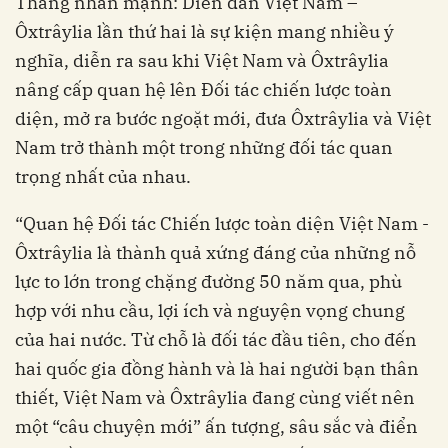
Thắng nhấn mạnh: Diễn đàn Việt Nam –
Ôxtrâylia lần thứ hai là sự kiện mang nhiều ý
nghĩa, diễn ra sau khi Việt Nam và Ôxtrâylia
nâng cấp quan hệ lên Đối tác chiến lược toàn
diện, mở ra bước ngoặt mới, đưa Ôxtrâylia và Việt
Nam trở thành một trong những đối tác quan
trọng nhất của nhau.
“Quan hệ Đối tác Chiến lược toàn diện Việt Nam -
Ôxtrâylia là thành quả xứng đáng của những nỗ
lực to lớn trong chặng đường 50 năm qua, phù
hợp với nhu cầu, lợi ích và nguyện vọng chung
của hai nước. Từ chỗ là đối tác đầu tiên, cho đến
hai quốc gia đồng hành và là hai người bạn thân
thiết, Việt Nam và Ôxtrâylia đang cùng viết nên
một “câu chuyện mới” ấn tượng, sâu sắc và điển