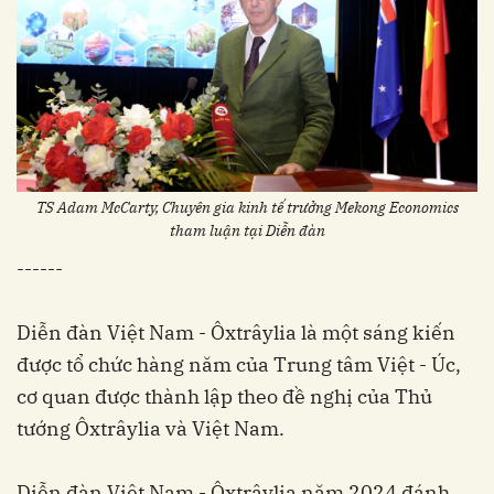
TS Adam McCarty, Chuyên gia kinh tế trưởng Mekong Economics
tham luận tại Diễn đàn
------
Diễn đàn Việt Nam - Ôxtrâylia là một sáng kiến
được tổ chức hàng năm của Trung tâm Việt - Úc,
cơ quan được thành lập theo đề nghị của Thủ
tướng Ôxtrâylia và Việt Nam.
Diễn đàn Việt Nam - Ôxtrâylia năm 2024 đánh