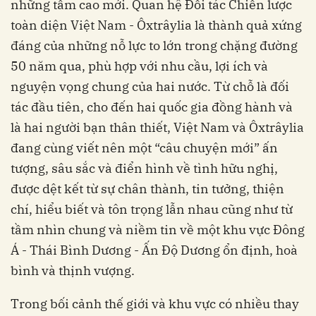
những tầm cao mới. Quan hệ Đối tác Chiến lược
toàn diện Việt Nam - Ôxtrâylia là thành quả xứng
đáng của những nỗ lực to lớn trong chặng đường
50 năm qua, phù hợp với nhu cầu, lợi ích và
nguyện vọng chung của hai nước. Từ chỗ là đối
tác đầu tiên, cho đến hai quốc gia đồng hành và
là hai người bạn thân thiết, Việt Nam và Ôxtrâylia
đang cùng viết nên một “câu chuyện mới” ấn
tượng, sâu sắc và điển hình về tình hữu nghị,
được dệt kết từ sự chân thành, tin tưởng, thiện
chí, hiểu biết và tôn trọng lẫn nhau cũng như từ
tầm nhìn chung và niềm tin về một khu vực Đông
Á - Thái Bình Dương - Ấn Độ Dương ổn định, hoà
bình và thịnh vượng.
Trong bối cảnh thế giới và khu vực có nhiều thay