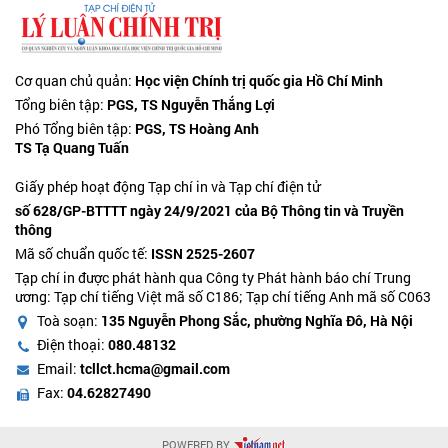
Cơ quan chủ quản:
Học viện Chính trị quốc gia Hồ Chí Minh
Tổng biên tập:
PGS, TS Nguyễn Thắng Lợi
Phó Tổng biên tập:
PGS, TS Hoàng Anh
TS Tạ Quang Tuấn
Giấy phép hoạt động Tạp chí in và Tạp chí điện tử
số 628/GP-BTTTT ngày 24/9/2021 của Bộ Thông tin và Truyền
thông
Mã số chuẩn quốc tế:
ISSN 2525-2607
Tạp chí in được phát hành qua Công ty Phát hành báo chí Trung
ương: Tạp chí tiếng Việt mã số C186; Tạp chí tiếng Anh mã số C063
Toà soạn:
135 Nguyễn Phong Sắc, phường Nghĩa Đô, Hà Nội
Điện thoại:
080.48132
Email:
tcllct.hcma@gmail.com
Fax:
04.62827490
POWERED BY