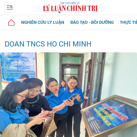
NGHIÊN CỨU LÝ LUẬN
ĐÀO TẠO - BỒI DƯỠNG
THỰC TI
DOAN TNCS HO CHI MINH