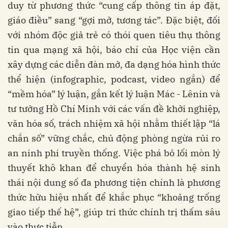
duy từ phương thức “cung cấp thông tin áp đặt,
giáo điều” sang “gợi mở, tương tác”. Đặc biệt, đối
với nhóm độc giả trẻ có thói quen tiêu thụ thông
tin qua mạng xã hội, báo chí của Học viện cần
xây dựng các diễn đàn mở, đa dạng hóa hình thức
thể hiện (infographic, podcast, video ngắn) để
“mềm hóa” lý luận, gắn kết lý luận Mác - Lênin và
tư tưởng Hồ Chí Minh với các vấn đề khởi nghiệp,
văn hóa số, trách nhiệm xã hội nhằm thiết lập “lá
chắn số” vững chắc, chủ động phòng ngừa rủi ro
an ninh phi truyền thống. Việc phá bỏ lối mòn lý
thuyết khô khan để chuyển hóa thành hệ sinh
thái nội dung số đa phương tiện chính là phương
thức hữu hiệu nhất để khắc phục “khoảng trống
giao tiếp thế hệ”, giúp tri thức chính trị thấm sâu
vào thực tiễn.