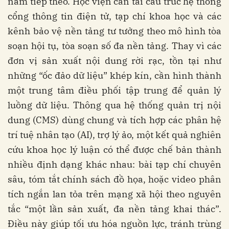
năm tiếp theo. Học viện cần tái cấu trúc hệ thống
cổng thông tin điện tử, tạp chí khoa học và các
kênh bảo vệ nền tảng tư tưởng theo mô hình tòa
soạn hội tụ, tòa soạn số đa nền tảng. Thay vì các
đơn vị sản xuất nội dung rời rạc, tồn tại như
những “ốc đảo dữ liệu” khép kín, cần hình thành
một trung tâm điều phối tập trung để quản lý
luồng dữ liệu. Thông qua hệ thống quản trị nội
dung (CMS) dùng chung và tích hợp các phân hệ
trí tuệ nhân tạo (AI), trợ lý ảo, một kết quả nghiên
cứu khoa học lý luận có thể được chế bản thành
nhiều định dạng khác nhau: bài tạp chí chuyên
sâu, tóm tắt chính sách đồ họa, hoặc video phân
tích ngắn lan tỏa trên mạng xã hội theo nguyên
tắc “một lần sản xuất, đa nền tảng khai thác”.
Điều này giúp tối ưu hóa nguồn lực, tránh trùng