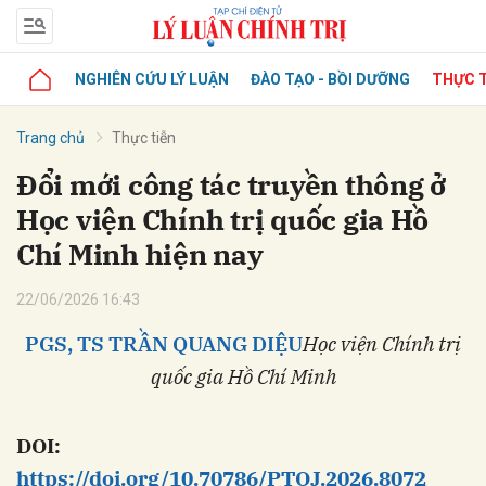
NGHIÊN CỨU LÝ LUẬN
ĐÀO TẠO - BỒI DƯỠNG
THỰC T
Trang chủ
Thực tiễn
Đổi mới công tác truyền thông ở
Học viện Chính trị quốc gia Hồ
Chí Minh hiện nay
22/06/2026 16:43
PGS, TS TRẦN QUANG DIỆU
Học viện Chính trị
quốc gia Hồ Chí Minh
DOI:
https://doi.org/10.70786/PTOJ.2026.8072