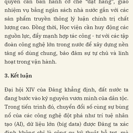
quyền cần ban hành cơ chế “đặt hàng”, giao
nhiệm vụ bằng ngân sách nhà nước gắn với các
sản phẩm truyền thông lý luận chính trị chất
lượng cao. Đồng thời, Học viện cần huy động các
nguồn lực, đẩy mạnh hợp tác công - tư với các tập
đoàn công nghệ lớn trong nước để xây dựng nền
tảng số dùng chung, bảo đảm sự tự chủ và linh
hoạt trong vận hành.
3. Kết luận
Đại hội XIV của Đảng khẳng định, đất nước ta
đang bước vào kỷ nguyên vươn mình của dân tộc.
Trong tiến trình đó, chuyển đổi số cùng sự bùng
nổ của các công nghệ đột phá như trí tuệ nhân
tạo (AI), dữ liệu lớn (big data) được Đảng ta xác
định không chỉ là công cụ kỹ thuật hỗ trợ, mà