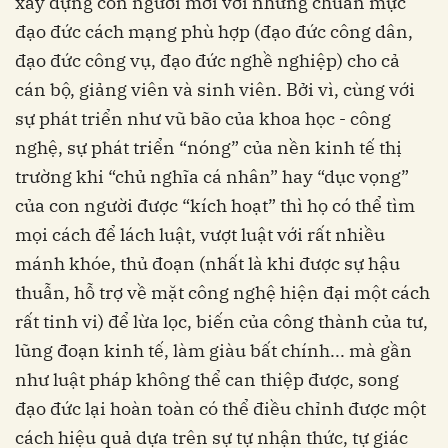
xây dựng con người mới với những chuẩn mực
đạo đức cách mạng phù hợp (đạo đức công dân,
đạo đức công vụ, đạo đức nghề nghiệp) cho cả
cán bộ, giảng viên và sinh viên. Bởi vì, cùng với
sự phát triển như vũ bão của khoa học - công
nghệ, sự phát triển “nóng” của nền kinh tế thị
trường khi “chủ nghĩa cá nhân” hay “dục vọng”
của con người được “kích hoạt” thì họ có thể tìm
mọi cách để lách luật, vượt luật với rất nhiều
mánh khóe, thủ đoạn (nhất là khi được sự hậu
thuẫn, hỗ trợ về mặt công nghệ hiện đại một cách
rất tinh vi) để lừa lọc, biến của công thành của tư,
lũng đoạn kinh tế, làm giàu bất chính... mà gần
như luật pháp không thể can thiệp được, song
đạo đức lại hoàn toàn có thể điều chỉnh được một
cách hiệu quả dựa trên sự tự nhận thức, tự giác