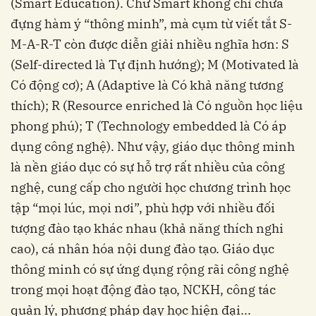
(Smart Education). Chữ Smart không chỉ chứa
đựng hàm ý “thông minh”, mà cụm từ viết tắt S-
M-A-R-T còn được diễn giải nhiều nghĩa hơn: S
(Self-directed là Tự định hướng); M (Motivated là
Có động cơ); A (Adaptive là Có khả năng tương
thích); R (Resource enriched là Có nguồn học liệu
phong phú); T (Technology embedded là Có áp
dụng công nghệ). Như vậy, giáo dục thông minh
là nền giáo dục có sự hỗ trợ rất nhiều của công
nghệ, cung cấp cho người học chương trình học
tập “mọi lúc, mọi nơi”, phù hợp với nhiều đối
tượng đào tạo khác nhau (khả năng thích nghi
cao), cá nhân hóa nội dung đào tạo. Giáo dục
thông minh có sự ứng dụng rộng rãi công nghệ
trong mọi hoạt động đào tạo, NCKH, công tác
quản lý, phương pháp dạy học hiện đại...