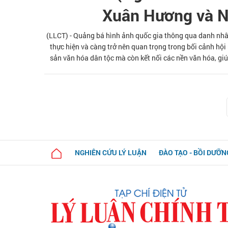
Xuân Hương và N
(LLCT) - Quảng bá hình ảnh quốc gia thông qua danh nhâ
thực hiện và càng trở nên quan trọng trong bối cảnh hội
sản văn hóa dân tộc mà còn kết nối các nền văn hóa, gi
vấn đề lý luận và thực tiễn về quảng bá hình ảnh quốc 
danh nhân văn hóa tiêu biểu 
NGHIÊN CỨU LÝ LUẬN
ĐÀO TẠO - BỒI DƯỠN