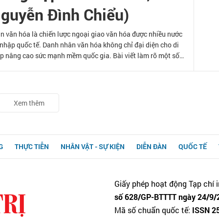
guyễn Đình Chiểu)
n văn hóa là chiến lược ngoại giao văn hóa được nhiều nước
 nhập quốc tế. Danh nhân văn hóa không chỉ đại diện cho di
úp nâng cao sức mạnh mềm quốc gia. Bài viết làm rõ một số
gia thông qua danh nhân văn hóa (nghiên cứu trường hợp ba
được UNESCO vinh danh), từ đó đú
Xem thêm
G
THỰC TIỄN
NHÂN VẬT - SỰ KIỆN
DIỄN ĐÀN
QUỐC TẾ
Giấy phép hoạt động Tạp chí i
số 628/GP-BTTTT ngày 24/9/2
Mã số chuẩn quốc tế:
ISSN 2