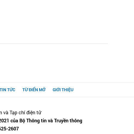
TIN TỨC
TỪ ĐIỂN MỞ
GIỚI THIỆU
n và Tạp chí điện tử
021 của Bộ Thông tin và Truyền thông
525-2607