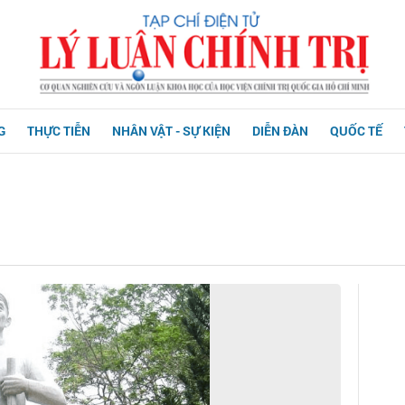
G
THỰC TIỄN
NHÂN VẬT - SỰ KIỆN
DIỄN ĐÀN
QUỐC TẾ