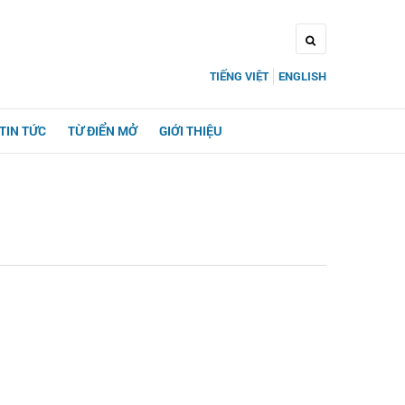
TIẾNG VIỆT
ENGLISH
TIN TỨC
TỪ ĐIỂN MỞ
GIỚI THIỆU