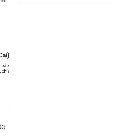
ơ cấu
Cai)
u bảo
, chủ
26)