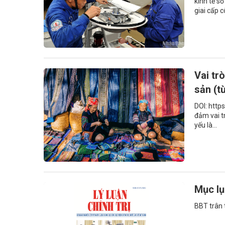
kinh tế s
giai cấp c
Vai tr
sản (t
DOI: http
đảm vai t
yếu là...
Mục lụ
BBT trân t