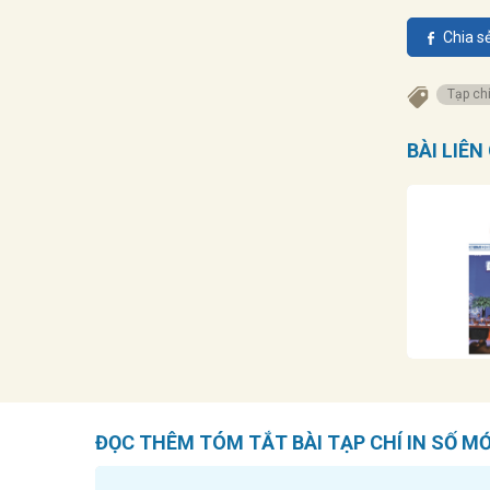
Chia s
Tạp chí
BÀI LIÊ
ĐỌC THÊM TÓM TẮT BÀI TẠP CHÍ IN SỐ M