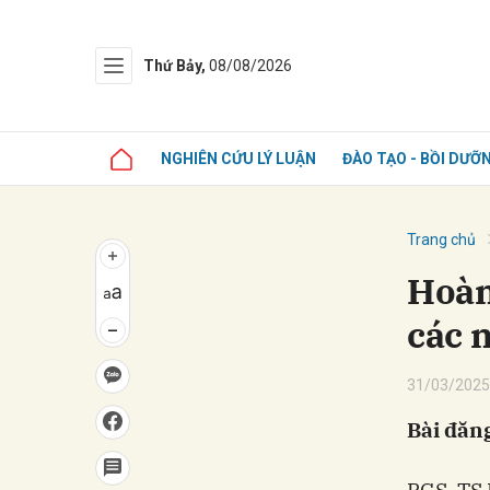
Thứ Bảy,
08/08/2026
NGHIÊN CỨU LÝ LUẬN
ĐÀO TẠO - BỒI DƯỠ
Trang chủ
Hoàn
các 
31/03/2025
Bài đăng
PGS, TS