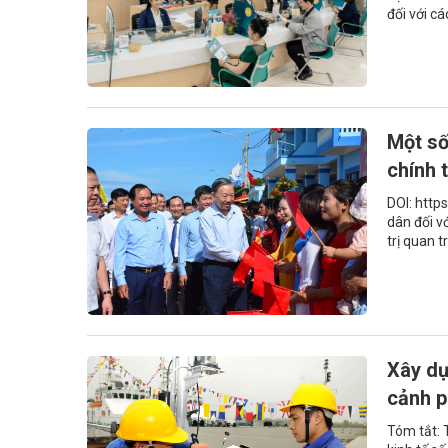
đối với các
Một số
chính 
DOI: http
dân đối v
trị quan tr
Xây dự
cảnh p
Tóm tắt: 