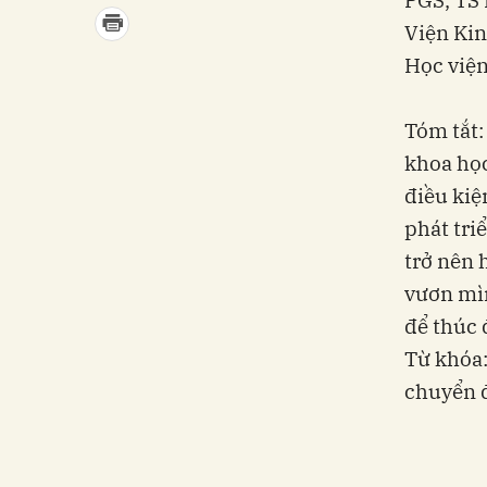
Viện Kin
Học viện
Tóm tắt:
khoa học
điều kiệ
phát tri
trở nên 
vươn mìn
để thúc 
Từ khóa:
chuyển đ