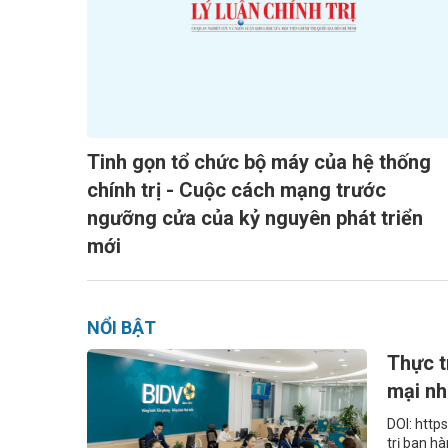
Tinh gọn tổ chức bộ máy của hệ thống
chính trị - Cuộc cách mạng trước
ngưỡng cửa của kỷ nguyên phát triển
mới
NỔI BẬT
Thực t
mại nh
DOI: http
trị ban h