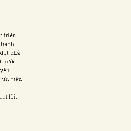
t triển
 thành
 đột phá
ất nước
uyên
 hữu hiệu
ốt lõi;