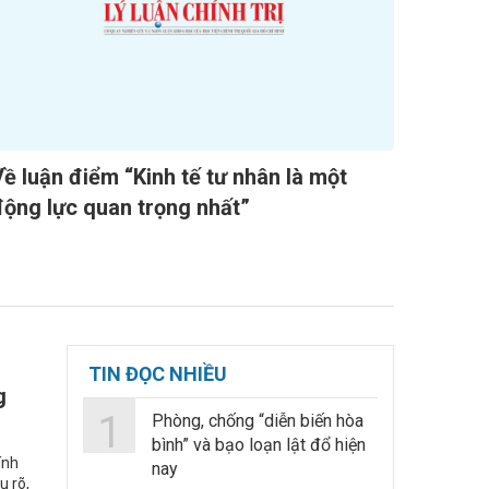
Về luận điểm “Kinh tế tư nhân là một
động lực quan trọng nhất”
TIN ĐỌC NHIỀU
g
1
Phòng, chống “diễn biến hòa
bình” và bạo loạn lật đổ hiện
ính
nay
u rõ,