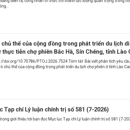
ố đang diễn ra, công nhân trí thức trở thành lực lượng quan trọng trong c
ông...
ò chủ thể của cộng đồng trong phát triển du lịch di
ừ thực tiễn chợ phiên Bắc Hà, Sín Chéng, tỉnh Lào 
s://doi.org/10.70786/PTOJ.2026.7524 Tóm tắt: Bài viết phân tích yêu cầ
rò chủ thể của cộng đồng trong phát triển du lịch chợ phiên ở tỉnh Lào Cai
c Tạp chí Lý luận chính trị số 581 (7-2026)
rọng giới thiệu tới bạn đọc Mục lục Tạp chí Lý luận chính trị số 581 (7-20