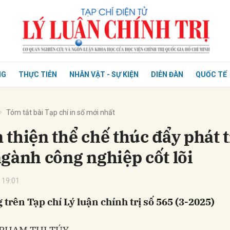
NG
THỰC TIỄN
NHÂN VẬT - SỰ KIỆN
DIỄN ĐÀN
QUỐC TẾ
Tóm tắt bài Tạp chí in số mới nhất
 thiện thể chế thúc đẩy phát 
ngành công nghiệp cốt lõi
 19:01
 trên Tạp chí Lý luận chính trị số 565 (3-2025)
 PHẠM THỊ TÚY