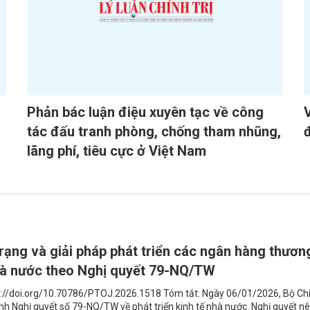
Phản bác luận điệu xuyên tạc về công
tác đấu tranh phòng, chống tham nhũng,
lãng phí, tiêu cực ở Việt Nam
rạng và giải pháp phát triển các ngân hàng thươn
à nước theo Nghị quyết 79-NQ/TW
s://doi.org/10.70786/PTOJ.2026.1518 Tóm tắt: Ngày 06/01/2026, Bộ Ch
ành Nghị quyết số 79-NQ/TW về phát triển kinh tế nhà nước. Nghị quyết nê