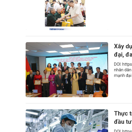
Xây dự
đại, đ
DOI: http
nhân dân 
mạnh đại 
Thực t
đầu tư
DOI: http