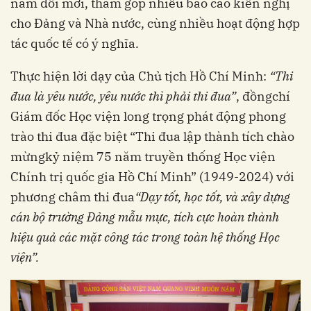
năm đổi mới, tham góp nhiều báo cáo kiến nghị
cho Đảng và Nhà nước, cùng nhiều hoạt động hợp
tác quốc tế có ý nghĩa.
Thực hiện lời dạy của Chủ tịch Hồ Chí Minh:
“Thi
đua là yêu nước, yêu nước thì phải thi đua”
, đồngchí
Giám đốc Học viện long trọng phát động phong
trào thi đua đặc biệt “Thi đua lập thành tích chào
mừngkỷ niệm 75 năm truyền thống Học viện
Chính trị quốc gia Hồ Chí Minh” (1949-2024) với
phương châm thi đua
“Dạy tốt, học tốt, và xây dựng
cán bộ trường Đảng mẫu mực, tích cực hoàn thành
hiệu quả các mặt công tác trong toàn hệ thống Học
viện”.