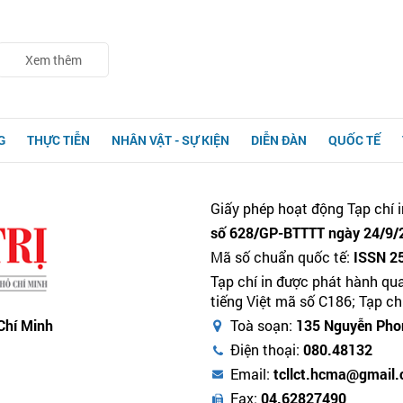
Xem thêm
G
THỰC TIỄN
NHÂN VẬT - SỰ KIỆN
DIỄN ĐÀN
QUỐC TẾ
Giấy phép hoạt động Tạp chí i
số 628/GP-BTTTT ngày 24/9/2
Mã số chuẩn quốc tế:
ISSN 2
Tạp chí in được phát hành qu
tiếng Việt mã số C186; Tạp c
 Chí Minh
Toà soạn:
135 Nguyễn Phon
Điện thoại:
080.48132
Email:
tcllct.hcma@gmail
Fax:
04.62827490