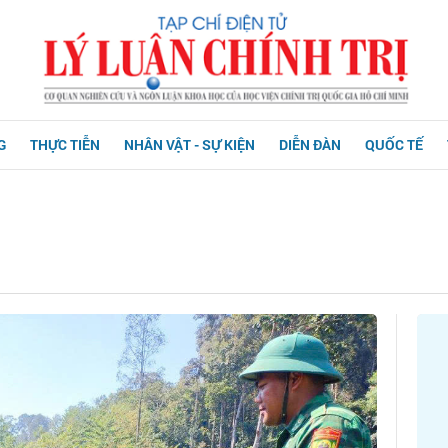
G
THỰC TIỄN
NHÂN VẬT - SỰ KIỆN
DIỄN ĐÀN
QUỐC TẾ