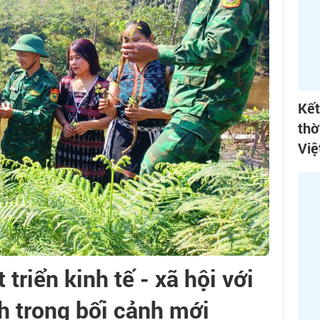
Kết
thờ
Việ
triển kinh tế - xã hội với
h trong bối cảnh mới