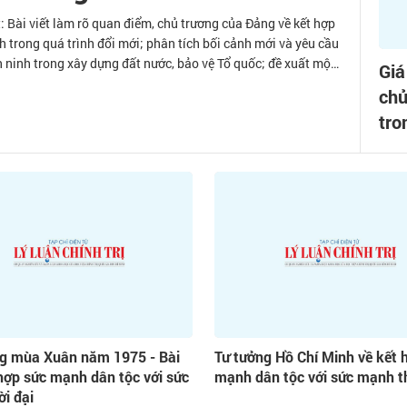
Bài viết làm rõ quan điểm, chủ trương của Đảng về kết hợp
nh trong quá trình đổi mới; phân tích bối cảnh mới và yêu cầu
an ninh trong xây dựng đất nước, bảo vệ Tổ quốc; đề xuất một
Giá
n kinh tế - xã hội và quốc phòng, an ninh trong bối cảnh mới
chủ
ất nước.
tro
ng mùa Xuân năm 1975 - Bài
Tư tưởng Hồ Chí Minh về kết 
hợp sức mạnh dân tộc với sức
mạnh dân tộc với sức mạnh th
i đại