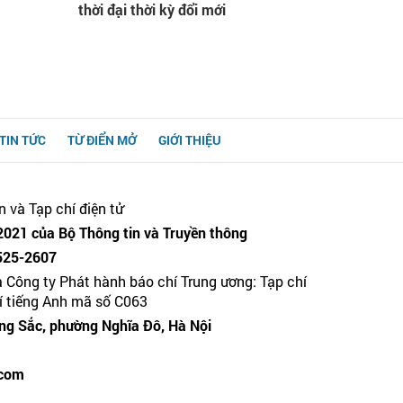
thời đại thời kỳ đổi mới
TIN TỨC
TỪ ĐIỂN MỞ
GIỚI THIỆU
n và Tạp chí điện tử
021 của Bộ Thông tin và Truyền thông
525-2607
a Công ty Phát hành báo chí Trung ương: Tạp chí
hí tiếng Anh mã số C063
g Sắc, phường Nghĩa Đô, Hà Nội
.com