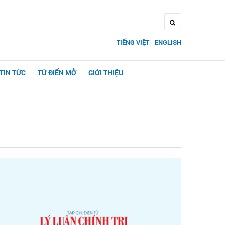
TIẾNG VIỆT
ENGLISH
TIN TỨC
TỪ ĐIỂN MỞ
GIỚI THIỆU