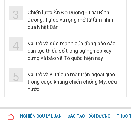
3
Chiến lược Ấn Độ Dương - Thái Bình
Dương: Tự do và rộng mở từ tầm nhìn
của Nhật Bản
4
Vai trò và sức mạnh của đồng bào các
dân tộc thiểu số trong sự nghiệp xây
dựng và bảo vệ Tổ quốc hiện nay
5
Vai trò và vị trí của mặt trận ngoại giao
trong cuộc kháng chiến chống Mỹ, cứu
nước
NGHIÊN CỨU LÝ LUẬN
ĐÀO TẠO - BỒI DƯỠNG
THỰC T