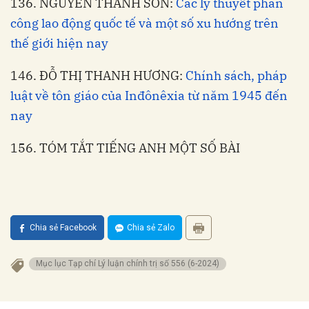
136. NGUYỄN THANH SƠN:
Các lý thuyết phân
công lao động quốc tế và một số xu hướng trên
thế giới hiện nay
146. ĐỖ THỊ THANH HƯƠNG:
Chính sách, pháp
luật về tôn giáo của Inđônêxia từ năm 1945 đến
nay
156. TÓM TẮT TIẾNG ANH MỘT SỐ BÀI
Chia sẻ Facebook
Chia sẻ Zalo
Mục lục Tạp chí Lý luận chính trị số 556 (6-2024)