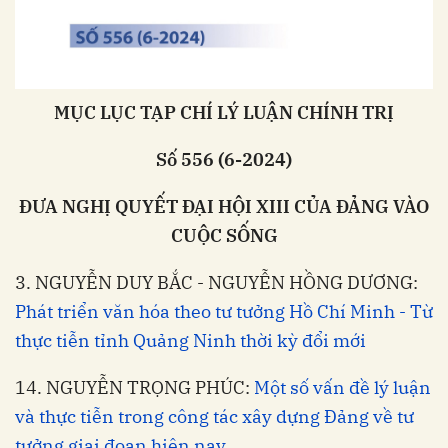
MỤC LỤC TẠP CHÍ LÝ LUẬN CHÍNH TRỊ
Số 556 (6-2024)
ĐƯA NGHỊ QUYẾT ĐẠI HỘI XIII CỦA ĐẢNG VÀO
CUỘC SỐNG
3. NGUYỄN DUY BẮC - NGUYỄN HỒNG DƯƠNG:
Phát triển văn hóa theo tư tưởng Hồ Chí Minh - Từ
thực tiễn tỉnh Quảng Ninh thời kỳ đổi mới
14. NGUYỄN TRỌNG PHÚC:
Một số vấn đề lý luận
và thực tiễn trong công tác xây dựng Đảng về tư
tưởng giai đoạn hiện nay