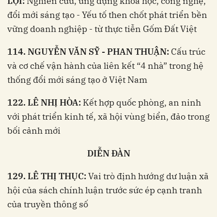
LỢI:
Nghiên cứu, ứng dụng khoa học, công nghệ,
đổi mới sáng tạo - Yếu tố then chốt phát triển bền
vững doanh nghiệp - từ thực tiễn Gốm Đất Việt
114. NGUYỄN VĂN SỸ - PHAN THUẬN:
Cấu trúc
và cơ chế vận hành của liên kết “4 nhà” trong hệ
thống đổi mới sáng tạo ở Việt Nam
122. LÊ NHỊ HÒA:
Kết hợp quốc phòng, an ninh
với phát triển kinh tế, xã hội vùng biển, đảo trong
bối cảnh mới
DIỄN ĐÀN
129. LÊ THỊ THỤC:
Vai trò định hướng dư luận xã
hội của sách chính luận trước sức ép cạnh tranh
của truyền thông số