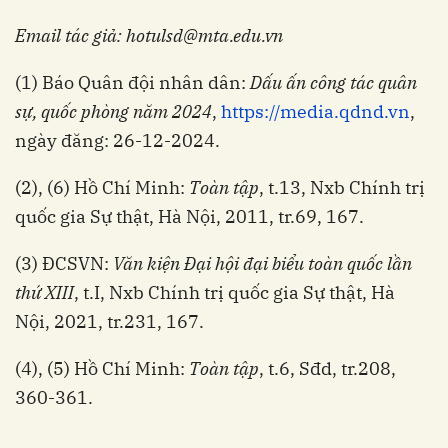
Email tác giả: hotulsd@mta.edu.vn
(1) Báo Quân đội nhân dân:
Dấu ấn công tác quân
sự, quốc phòng năm 2024
,
https://media.qdnd.vn
,
ngày đăng: 26-12-2024.
(2), (6) Hồ Chí Minh:
Toàn tập
, t.13, Nxb Chính trị
quốc gia Sự thật, Hà Nội, 2011, tr.69, 167.
(3) ĐCSVN:
Văn kiện Đại hội đại biểu toàn quốc lần
thứ XIII
, t.I, Nxb Chính trị quốc gia Sự thật, Hà
Nội, 2021, tr.231, 167.
(4), (5) Hồ Chí Minh:
Toàn tập
, t.6, Sđd, tr.208,
360-361.