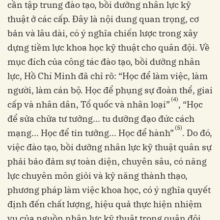
cần tập trung đào tạo, bồi dưỡng nhân lực kỹ
thuật ở các cấp. Đây là nội dung quan trọng, cơ
bản và lâu dài, có ý nghĩa chiến lược trong xây
dựng tiềm lực khoa học kỹ thuật cho quân đội. Về
mục đích của công tác đào tạo, bồi dưỡng nhân
lực, Hồ Chí Minh đã chỉ rõ: “Học để làm việc, làm
người, làm cán bộ. Học để phụng sự đoàn thể, giai
(4)
cấp và nhân dân, Tổ quốc và nhân loại”
, “Học
để sửa chữa tư tưởng... tu dưỡng đạo đức cách
(5)
mạng... Học để tin tưởng... Học để hành”
. Do đó,
việc đào tạo, bồi dưỡng nhân lực kỹ thuật quân sự
phải bảo đảm sự toàn diện, chuyên sâu, có năng
lực chuyên môn giỏi và kỹ năng thành thạo,
phương pháp làm việc khoa học, có ý nghĩa quyết
định đến chất lượng, hiệu quả thực hiện nhiệm
vụ của nguồn nhân lực kỹ thuật trong quân đội.