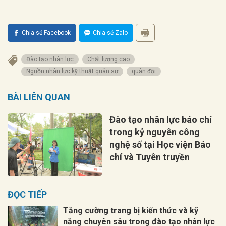
Chia sẻ Facebook
Chia sẻ Zalo
Đào tạo nhân lực
Chất lượng cao
Nguồn nhân lực kỹ thuật quân sự
quân đội
BÀI LIÊN QUAN
Đào tạo nhân lực báo chí
trong kỷ nguyên công
nghệ số tại Học viện Báo
chí và Tuyên truyền
ĐỌC TIẾP
Tăng cường trang bị kiến thức và kỹ
năng chuyên sâu trong đào tạo nhân lực