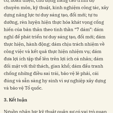
cố, hoàn thiện, chủ động nâng cao trình độ
chuyên môn, kỹ thuật, kinh nghiệm công tác, xây
dựng năng lực tư duy sáng tạo, đổi mới; tự tu
dưỡng, rèn luyện hiện thực hóa khát vọng cống
hiến của bản thân theo tinh thần “7 dám”: dám
nghĩ để phát triển tư duy sáng tạo, đổi mới; dám
thực hiện, hành động; dám chịu trách nhiệm về
công việc và kết quả thực hiện nhiệm vụ; dám
đưa lợi ích tập thể lên trên lợi ích cá nhân; dám
đối mặt với thử thách, gian khổ; dám đấu tranh
chống những điều sai trái, bảo vệ lẽ phải, cái
đúng và sẵn sàng hy sinh vì sự nghiệp xây dựng
và bảo vệ Tổ quốc.
3. Kết luận
Nguồn nhân lực kỹ thuật quân sự có vai trò quan