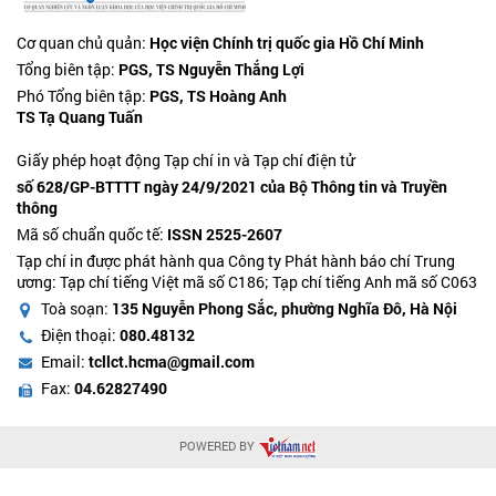
Cơ quan chủ quản:
Học viện Chính trị quốc gia Hồ Chí Minh
Tổng biên tập:
PGS, TS Nguyễn Thắng Lợi
Phó Tổng biên tập:
PGS, TS Hoàng Anh
TS Tạ Quang Tuấn
Giấy phép hoạt động Tạp chí in và Tạp chí điện tử
số 628/GP-BTTTT ngày 24/9/2021 của Bộ Thông tin và Truyền
thông
Mã số chuẩn quốc tế:
ISSN 2525-2607
Tạp chí in được phát hành qua Công ty Phát hành báo chí Trung
ương: Tạp chí tiếng Việt mã số C186; Tạp chí tiếng Anh mã số C063
Toà soạn:
135 Nguyễn Phong Sắc, phường Nghĩa Đô, Hà Nội
Điện thoại:
080.48132
Email:
tcllct.hcma@gmail.com
Fax:
04.62827490
POWERED BY