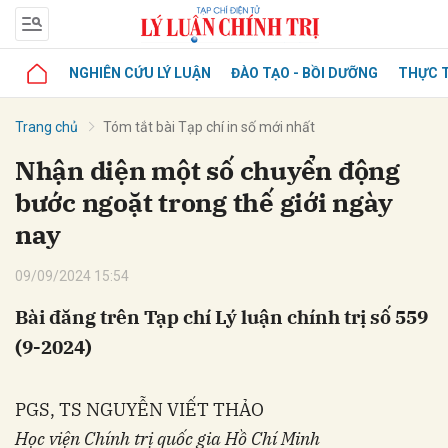
NGHIÊN CỨU LÝ LUẬN
ĐÀO TẠO - BỒI DƯỠNG
THỰC T
Trang chủ
Tóm tắt bài Tạp chí in số mới nhất
Nhận diện một số chuyển động
bước ngoặt trong thế giới ngày
nay
09/09/2024 15:54
Bài đăng trên Tạp chí Lý luận chính trị số 559
(9-2024)
PGS, TS NGUYỄN VIẾT THẢO
Học viện Chính trị quốc gia Hồ Chí Minh