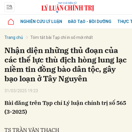
NGHIÊN CỨU LÝ LUẬN
ĐÀO TẠO - BỒI DƯỠNG
THỰC T
Trang chủ
Tóm tắt bài Tạp chí in số mới nhất
Nhận diện những thủ đoạn của
các thế lực thù địch hòng lung lạc
niềm tin đồng bào dân tộc, gây
bạo loạn ở Tây Nguyên
31/03/2025 19:23
Bài đăng trên Tạp chí Lý luận chính trị số 565
(3-2025)
TS TRẦN VĂN THẠCH