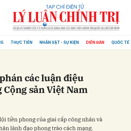
NG
THỰC TIỄN
NHÂN VẬT - SỰ KIỆN
DIỄN ĐÀN
QUỐC TẾ
phán các luận điệu
 Cộng sản Việt Nam
ội tiền phong của giai cấp công nhân và
nhân lãnh đạo phong trào cách mạng.