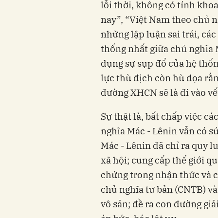
lỗi thời, không có tính kho
nay”, “Việt Nam theo chủ ng
những lập luận sai trái, cá
thống nhất giữa chủ nghĩa 
dụng sự sụp đổ của hệ thốn
lực thù địch còn hù dọa rằ
đường XHCN sẽ là đi vào vết 
Sự thật là, bất chấp việc cá
nghĩa Mác - Lênin vẫn có s
Mác - Lênin đã chỉ ra quy l
xã hội; cung cấp thế giới 
chứng trong nhận thức và cả
chủ nghĩa tư bản (CNTB) và 
vô sản; đề ra con đường giả