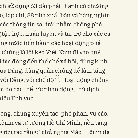
địch sử dụng 63 đài phát thanh có chương
áo, tạp chí, 88 nhà xuất bản và hàng nghìn
 các thông tin sai trái nhằm chống phá
 tập hợp, huấn luyện và tài trợ cho các cá
ong nước tiến hành các hoạt động phá
chúng là lôi kéo Việt Nam đi vào quỹ
ị tác động đến thể chế xã hội, dùng kinh
 của Đảng, dùng quần chúng để làm tăng
(1)
với Đảng, với chế độ
. Hoạt động chống
 do các thế lực phản động, thù địch
hiều lĩnh vực.
tưởng, chúng xuyên tạc, phê phán, vu cáo,
ênin và tư tưởng Hồ Chí Minh, nền tảng
 rêu rao rằng: “chủ nghĩa Mác - Lênin đã