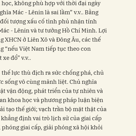
a học, không phù hợp với thời đại ngày
hĩa Mác - Lênin là sai lầm” v.v.. Bằng
c đối tượng xấu cố tình phủ nhận tính
Mác - Lênin và tư tưởng Hồ Chí Minh. Lợi
g XHCN ở Liên Xô và Đông Âu, các thế
ng “nếu Việt Nam tiếp tục theo con
xe đổ” v.v..
c thế lực thù địch ra sức chống phá, chủ
ức sống vô cùng mãnh liệt. Chủ nghĩa
uật vận động, phát triển của tự nhiên và
quan khoa học và phương pháp luận biện
i tạo thế giới; vạch trần bộ mặt thật của
khẳng định vai trò lịch sử của giai cấp
i phóng giai cấp, giải phóng xã hội khỏi