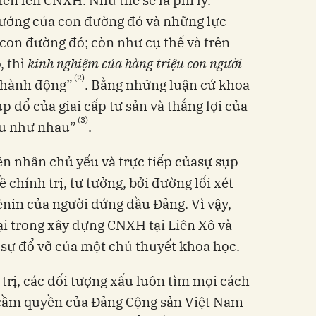
ến lên CNXH. Như thế sẽ là phi lý.
hướng của con đường đó và những lực
 con đường đó; còn như cụ thể và trên
, thì
kinh nghiệm của hàng triệu con người
(2)
o hành động”
. Bằng những luận cứ khoa
ụp đổ của giai cấp tư sản và thắng lợi của
(3)
yếu như nhau”
.
ên nhân chủ yếu và trực tiếp củasự sụp
 chính trị, tư tưởng, bởi đường lối xét
Lênin của người đứng đầu Đảng. Vì vậy,
ại trong xây dựng CNXH tại Liên Xô và
 sự đổ vỡ của một chủ thuyết khoa học.
h trị, các đối tượng xấu luôn tìm mọi cách
, cầm quyền của Đảng Cộng sản Việt Nam