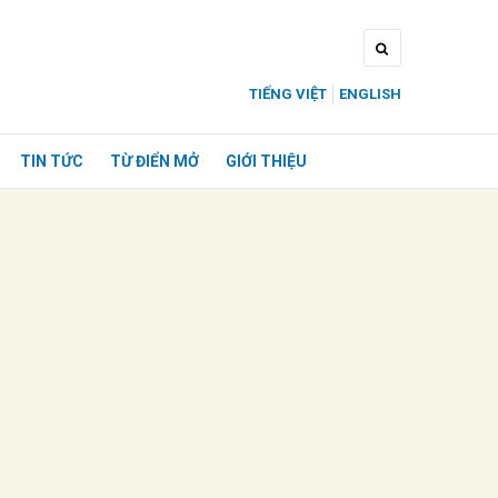
TIẾNG VIỆT
ENGLISH
TIN TỨC
TỪ ĐIỂN MỞ
GIỚI THIỆU