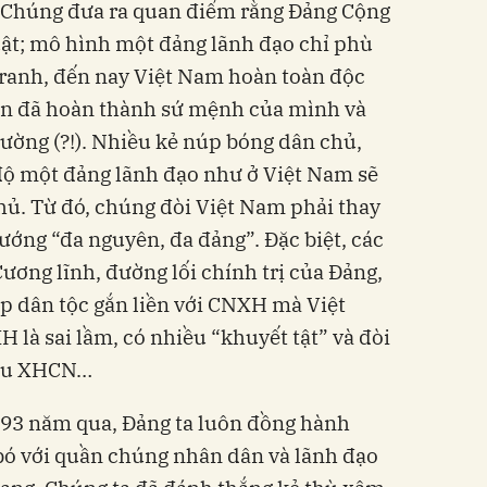
. Chúng đưa ra quan điểm rằng Đảng Cộng
uật; mô hình một đảng lãnh đạo chỉ phù
tranh, đến nay Việt Nam hoàn toàn độc
sản đã hoàn thành sứ mệnh của mình và
trường (?!). Nhiều kẻ núp bóng dân chủ,
độ một đảng lãnh đạo như ở Việt Nam sẽ
hủ. Từ đó, chúng đòi Việt Nam phải thay
hướng “đa nguyên, đa đảng”. Đặc biệt, các
ương lĩnh, đường lối chính trị của Đảng,
p dân tộc gắn liền với CNXH mà Việt
 là sai lầm, có nhiều “khuyết tật” và đòi
iêu XHCN…
 93 năm qua, Đảng ta luôn đồng hành
bó với quần chúng nhân dân và lãnh đạo