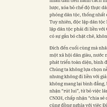
nhân dân tiến hành cách m
lược, xóa bỏ chế độ thực dâ
phóng dân tộc, thống nhất 
Tuy nhiên, độc lập dân tộc
lập dân tộc phải đi liền vớ
có sự gắn bó chặt chẽ, khôn
Đích đến cuối cùng mà nhâ
một xã hội dân giàu, nước 
phát triển toàn diện, bình đ
Chúng ta không lựa chọn nề
nhưng không đi liền với giả
không mang lại bình đẳng, 
nhận “rút lui”, từ bỏ việc
CNXH, chấp nhận “chia sẻ q
cũng đồng nghĩa với việc Đ