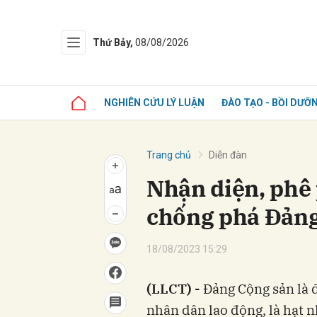
Thứ Bảy,
08/08/2026
NGHIÊN CỨU LÝ LUẬN
ĐÀO TẠO - BỒI DƯỠ
Trang chủ
Diễn đàn
Nhận diện, phê 
chống phá Đảng
18/08/2023 15:29
(LLCT) -
Đảng Cộng sản là đ
nhân dân lao động, là hạt 