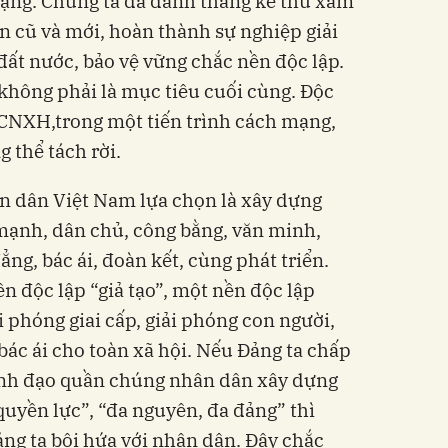
ạng. Chúng ta đã đánh thắng kẻ thù xâm
n cũ và mới, hoàn thành sự nghiệp giải
đất nước, bảo vệ vững chắc nền độc lập.
 không phải là mục tiêu cuối cùng. Độc
i CNXH,trong một tiến trình cách mạng,
g thể tách rời.
n dân Việt Nam lựa chọn là xây dựng
mạnh, dân chủ, công bằng, văn minh,
ẳng, bác ái, đoàn kết, cùng phát triển.
n độc lập “giả tạo”, một nền độc lập
i phóng giai cấp, giải phóng con người,
bác ái cho toàn xã hội. Nếu Đảng ta chấp
 lãnh đạo quần chúng nhân dân xây dựng
uyền lực”, “đa nguyên, đa đảng” thì
ảng ta bội hứa với nhân dân. Đây chắc