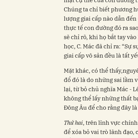
mặt cụ thể của con đường ti
Chúng ta chỉ biết phương 
lượng giai cấp nào dẫn đến
thực tế con đường đó ra sao
sẽ chỉ rõ, khi họ bắt tay và
học, C. Mác đã chỉ ra: “Sự s
giai cấp vô sản đều là tất 
Mặt khác, có thể thấy,nguy
đổ đó là do những sai lầm về
lại, từ bỏ chủ nghĩa Mác - 
không thể lấy những thất b
Đông Âu để cho rằng đây là
Thứ hai
, trên lĩnh vực chín
để xóa bỏ vai trò lãnh đạo