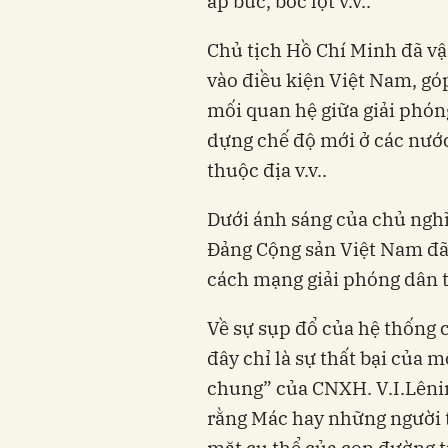
áp bức, bóc lột v.v..
Chủ tịch Hồ Chí Minh đã vậ
vào điều kiện Việt Nam, góp
mối quan hệ giữa giải phóng
dựng chế độ mới ở các nước 
thuộc địa v.v..
Dưới ánh sáng của chủ nghĩ
Đảng Cộng sản Việt Nam đã
cách mạng giải phóng dân t
Về sự sụp đổ của hệ thống 
đây chỉ là sự thất bại của 
chung” của CNXH. V.I.Lênin
rằng Mác hay những người 