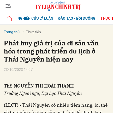
NGHIÊN CỨU LÝ LUẬN
ĐÀO TẠO - BỒI DƯỠNG
THỰC T
Trang chủ
Thực tiễn
Phát huy giá trị của di sản văn
hóa trong phát triển du lịch ở
Thái Nguyên hiện nay
23/10/2023 14:07
ThS NGUYỄN THỊ HOÀI THANH
Trường Ngoại ngữ, Đại học Thái Nguyên
(LLCT) -
Thái Nguyên có nhiều tiềm năng, lợi thế
về tự nhiên và nhân văn, vị trí địa lý, danh lam