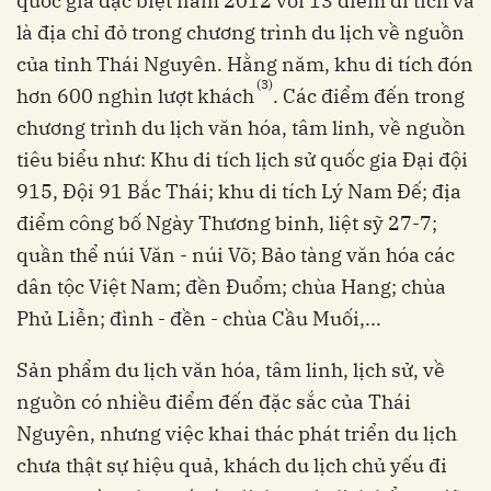
quốc gia đặc biệt năm 2012 với 13 điểm di tích và
là địa chỉ đỏ trong chương trình du lịch về nguồn
của tỉnh Thái Nguyên. Hằng năm, khu di tích đón
(3)
hơn 600 nghìn lượt khách
. Các điểm đến trong
chương trình du lịch văn hóa, tâm linh, về nguồn
tiêu biểu như: Khu di tích lịch sử quốc gia Đại đội
915, Đội 91 Bắc Thái; khu di tích Lý Nam Đế; địa
điểm công bố Ngày Thương binh, liệt sỹ 27-7;
quần thể núi Văn - núi Võ; Bảo tàng văn hóa các
dân tộc Việt Nam; đền Đuổm; chùa Hang; chùa
Phủ Liễn; đình - đền - chùa Cầu Muối,...
Sản phẩm du lịch văn hóa, tâm linh, lịch sử, về
nguồn có nhiều điểm đến đặc sắc của Thái
Nguyên, nhưng việc khai thác phát triển du lịch
chưa thật sự hiệu quả, khách du lịch chủ yếu đi