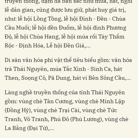
truyền thống, đậm đà bản sắc như múa, hát, nghi
lễ dân gian, cũng được lưu giữ, phát huy giá trị,
như: lễ hội Lồng Tồng, lễ hội Đình - Đền - Chùa
Cầu Muối; lễ hội đền Đuổm, lễ hội đình Phương
Độ, lễ hội Chùa Hang, lễ hội múa rối Tày Thẩm
Rộc - Định Hóa, Lễ hội Đền Giá,...
Di sản văn hóa phi vật thể tiêu biểu gồm: văn hóa
trà Thái Nguyên, múa Tắc Xình - Sinh Ca, hát
Then, Soọng Cô, Pả Dung, hát ví Bên Sông Cầu,...
Làng nghề truyền thống của tỉnh Thái Nguyên
gồm: vùng chè Tân Cương, vùng chè Minh Lập
(Đồng Hỷ), vùng chè Trại Cài, vùng chè Tức
Tranh, Vô Tranh, Phú Đô (Phú Lương), vùng chè
La Bằng (Đại Từ),...