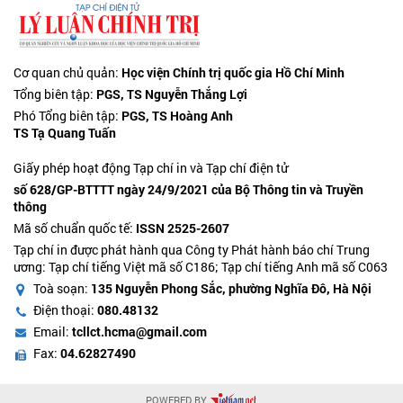
Cơ quan chủ quản:
Học viện Chính trị quốc gia Hồ Chí Minh
Tổng biên tập:
PGS, TS Nguyễn Thắng Lợi
Phó Tổng biên tập:
PGS, TS Hoàng Anh
TS Tạ Quang Tuấn
Giấy phép hoạt động Tạp chí in và Tạp chí điện tử
số 628/GP-BTTTT ngày 24/9/2021 của Bộ Thông tin và Truyền
thông
Mã số chuẩn quốc tế:
ISSN 2525-2607
Tạp chí in được phát hành qua Công ty Phát hành báo chí Trung
ương: Tạp chí tiếng Việt mã số C186; Tạp chí tiếng Anh mã số C063
Toà soạn:
135 Nguyễn Phong Sắc, phường Nghĩa Đô, Hà Nội
Điện thoại:
080.48132
Email:
tcllct.hcma@gmail.com
Fax:
04.62827490
POWERED BY