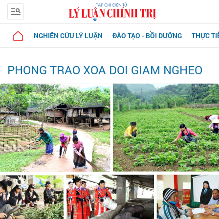
NGHIÊN CỨU LÝ LUẬN
ĐÀO TẠO - BỒI DƯỠNG
THỰC TI
PHONG TRAO XOA DOI GIAM NGHEO