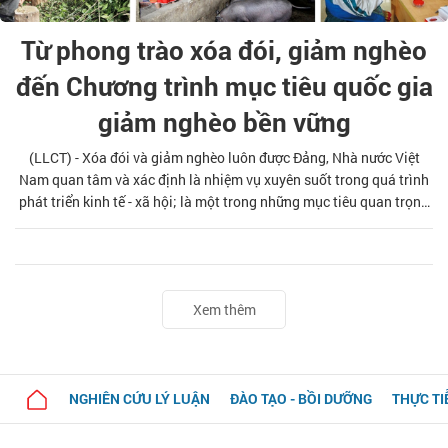
Từ phong trào xóa đói, giảm nghèo
đến Chương trình mục tiêu quốc gia
giảm nghèo bền vững
(LLCT) - Xóa đói và giảm nghèo luôn được Đảng, Nhà nước Việt
Nam quan tâm và xác định là nhiệm vụ xuyên suốt trong quá trình
phát triển kinh tế - xã hội; là một trong những mục tiêu quan trọng
góp phần phát triển đất nước theo định hướng xã hội chủ nghĩa.
Bài viết làm rõ quá trình thực hiện chính sách xóa đói và giảm
nghèo, từ đó góp phần khẳng định niềm tin vào một Nhà nước của
dân và vì dân.
Xem thêm
NGHIÊN CỨU LÝ LUẬN
ĐÀO TẠO - BỒI DƯỠNG
THỰC TI