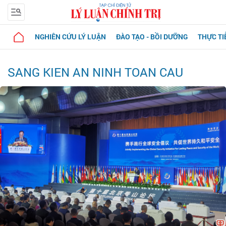
NGHIÊN CỨU LÝ LUẬN
ĐÀO TẠO - BỒI DƯỠNG
THỰC TI
SANG KIEN AN NINH TOAN CAU