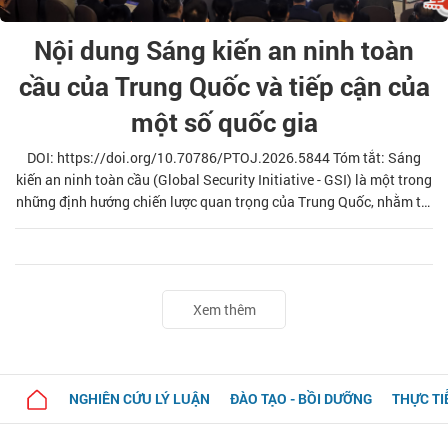
Nội dung Sáng kiến an ninh toàn
cầu của Trung Quốc và tiếp cận của
một số quốc gia
DOI: https://doi.org/10.70786/PTOJ.2026.5844 Tóm tắt: Sáng
kiến an ninh toàn cầu (Global Security Initiative - GSI) là một trong
những định hướng chiến lược quan trọng của Trung Quốc, nhằm tái
định hình cục diện thế giới và cách tiếp cận an ninh mới, trong bối
cảnh cạnh tranh chiến lược gia tăng giữa các cường quốc. Bài viết
phân tích quan điểm của một số quốc gia đối với Sáng kiến an ninh
toàn cầu; làm rõ cách tiếp cận của Trung Quốc sử dụng sáng kiến
Xem thêm
này để mở rộng ảnh hưởng, thúc đẩy hợp tác đa phương n
NGHIÊN CỨU LÝ LUẬN
ĐÀO TẠO - BỒI DƯỠNG
THỰC TI