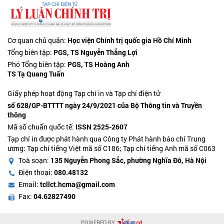
Cơ quan chủ quản:
Học viện Chính trị quốc gia Hồ Chí Minh
Tổng biên tập:
PGS, TS Nguyễn Thắng Lợi
Phó Tổng biên tập:
PGS, TS Hoàng Anh
TS Tạ Quang Tuấn
Giấy phép hoạt động Tạp chí in và Tạp chí điện tử
số 628/GP-BTTTT ngày 24/9/2021 của Bộ Thông tin và Truyền
thông
Mã số chuẩn quốc tế:
ISSN 2525-2607
Tạp chí in được phát hành qua Công ty Phát hành báo chí Trung
ương: Tạp chí tiếng Việt mã số C186; Tạp chí tiếng Anh mã số C063
Toà soạn:
135 Nguyễn Phong Sắc, phường Nghĩa Đô, Hà Nội
Điện thoại:
080.48132
Email:
tcllct.hcma@gmail.com
Fax:
04.62827490
POWERED BY