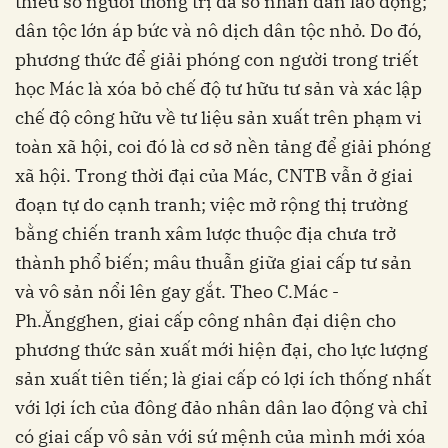
thiểu số người thống trị đa số nhân dân lao động;
dân tộc lớn áp bức và nô dịch dân tộc nhỏ. Do đó,
phương thức để giải phóng con người trong triết
học Mác là xóa bỏ chế độ tư hữu tư sản và xác lập
chế độ công hữu về tư liệu sản xuất trên phạm vi
toàn xã hội, coi đó là cơ sở nền tảng để giải phóng
xã hội. Trong thời đại của Mác, CNTB vẫn ở giai
đoạn tự do cạnh tranh; việc mở rộng thị trường
bằng chiến tranh xâm lược thuộc địa chưa trở
thành phổ biến; mâu thuẫn giữa giai cấp tư sản
và vô sản nổi lên gay gắt. Theo C.Mác -
Ph.Ăngghen, giai cấp công nhân đại diện cho
phương thức sản xuất mới hiện đại, cho lực lượng
sản xuất tiên tiến; là giai cấp có lợi ích thống nhất
với lợi ích của đông đảo nhân dân lao động và chỉ
có giai cấp vô sản với sứ mệnh của mình mới xóa