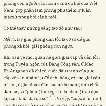
phóng con người vào hoàn cảnh cụ thể của Việt
Nam, góp phần làm phong phú thêm lý luận
mácxít trong bối cảnh mới.
Có thể thấy những sáng tạo đó như sau:
Một là
, lấy giải phóng dân tộc là cơ sở để giải
phóng xã hội, giải phóng con người
Khi bàn về mối quan hệ giữa giai cấp và dân tộc,
trong Tuyên ngôn của Đảng Cộng sản, C.Mác -
Ph.Ăngghen đã chỉ rõ, cuộc đấu tranh của giai
cấp vô sản nhằm lật đổ ách thống trị của giai cấp
tư sản, ở giai đoạn đầu của nó là mang tính chất
dân tộc, vì “phong trào vô sản là phong trào độc
[1]
(1
)
lập của khối đại đa số”
. Vì vậy, “cuộc đấu tranh
của giai cấp vô sản chống lại giai cấp tư sản dù về