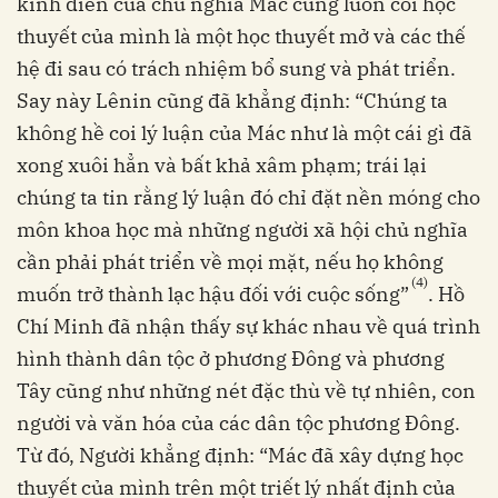
kinh điển của chủ nghĩa Mác cũng luôn coi học
thuyết của mình là một học thuyết mở và các thế
hệ đi sau có trách nhiệm bổ sung và phát triển.
Say này Lênin cũng đã khẳng định: “Chúng ta
không hề coi lý luận của Mác như là một cái gì đã
xong xuôi hẳn và bất khả xâm phạm; trái lại
chúng ta tin rằng lý luận đó chỉ đặt nền móng cho
môn khoa học mà những người xã hội chủ nghĩa
cần phải phát triển về mọi mặt, nếu họ không
(4)
muốn trở thành lạc hậu đối với cuộc sống”
. Hồ
Chí Minh đã nhận thấy sự khác nhau về quá trình
hình thành dân tộc ở phương Đông và phương
Tây cũng như những nét đặc thù về tự nhiên, con
người và văn hóa của các dân tộc phương Đông.
Từ đó, Người khẳng định: “Mác đã xây dựng học
thuyết của mình trên một triết lý nhất định của