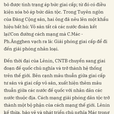
bỏ được tình trạng áp bức giai cấp; từ đó có điều
kiện xóa bỏ áp bức dân tộc. Trong Tuyên ngôn
của Đảng Cộng sản, hai ông đã nêu lên một khẩu
hiệu bất hủ: Vô sản tất cả các nước đoàn kết
lại!Con đường cách mạng mà C.Mác -
Ph.Ăngghen vạch ra là: Giải phóng giai cấp để đi
đến giải phóng nhân loại.
Đến thời đại của Lênin, CNTB chuyển sang giai
đoạn đế quốc chủ nghĩa và trở thành hệ thống
trên thế giới. Bên cạnh mâu thuẫn giữa giai cấp
tư sản và giai cấp vô sản, xuất hiện thêm mâu
thuẫn giữa các nước đế quốc với nhân dân các
nước thuộc địa. Cách mạng giải phóng dân tộc trở
thành một bộ phận của cách mạng thế giới. Lênin
kế thừa, bảo vệ và phát triển chủ nghĩa Mác trong