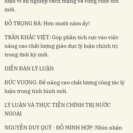
luận vì sự nghiệp cách mạng và công cuộc đổi
mới.
ĐỖ TRỌNG BÁ: Hơn mười năm ấy!
TRẦN KHẮC VIỆT: Góp phần tích cực vào việc
nâng cao chất lượng giáo dục lý luận chính trị
trong thời kỳ mới.
DIỄN ĐÀN LÝ LUẬN
ĐỨC VƯỢNG: Để nâng cao chất lượng công tác lý
luận trong tình hình mới.
LÝ LUẬN VÀ THỰC TIỄN CHÍNH TRỊ NƯỚC
NGOÀI
NGUYỄN DUY QUÝ - ĐỖ MINH HỢP: Nhìn nhận