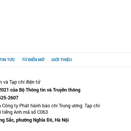
TIN TỨC
TỪ ĐIỂN MỞ
GIỚI THIỆU
n và Tạp chí điện tử
021 của Bộ Thông tin và Truyền thông
525-2607
a Công ty Phát hành báo chí Trung ương: Tạp chí
hí tiếng Anh mã số C063
g Sắc, phường Nghĩa Đô, Hà Nội