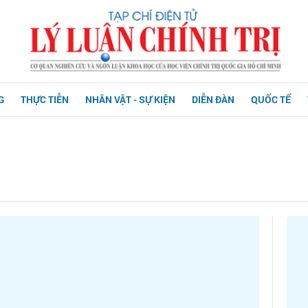
G
THỰC TIỄN
NHÂN VẬT - SỰ KIỆN
DIỄN ĐÀN
QUỐC TẾ