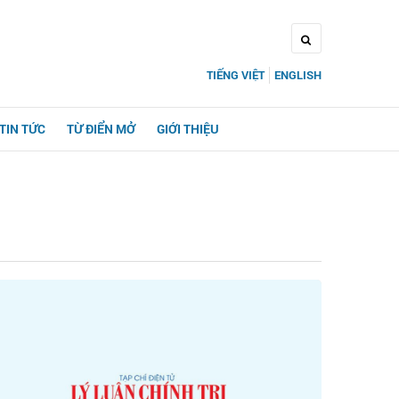
TIẾNG VIỆT
ENGLISH
TIN TỨC
TỪ ĐIỂN MỞ
GIỚI THIỆU