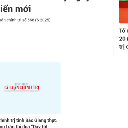
riển mới
uận chính trị số 568 (6-2025)
Tổ 
20 
trị
hính trị tỉnh Bắc Giang thực
ng trào thi đua “Dạy tốt,