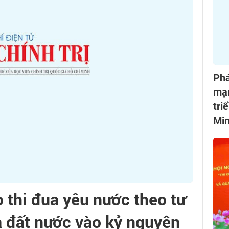
Phá
mạn
tri
Min
 thi đua yêu nước theo tư
a đất nước vào kỷ nguyên