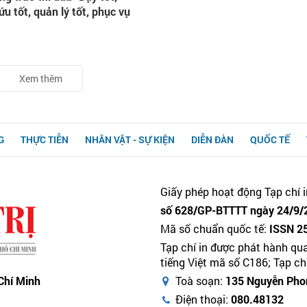
ứu tốt, quản lý tốt, phục vụ
Xem thêm
G
THỰC TIỄN
NHÂN VẬT - SỰ KIỆN
DIỄN ĐÀN
QUỐC TẾ
Giấy phép hoạt động Tạp chí i
số 628/GP-BTTTT ngày 24/9/2
Mã số chuẩn quốc tế:
ISSN 2
Tạp chí in được phát hành qu
tiếng Việt mã số C186; Tạp c
 Chí Minh
Toà soạn:
135 Nguyễn Phon
Điện thoại:
080.48132