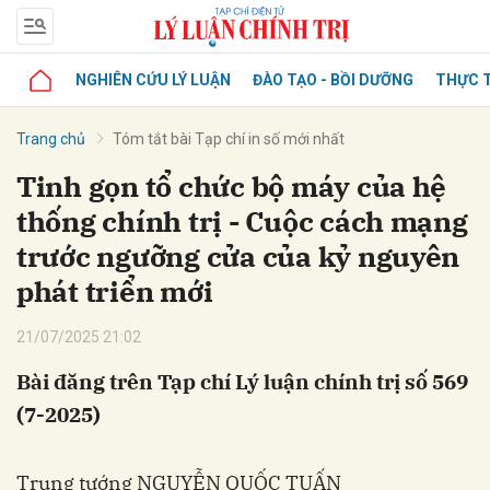
NGHIÊN CỨU LÝ LUẬN
ĐÀO TẠO - BỒI DƯỠNG
THỰC T
Trang chủ
Tóm tắt bài Tạp chí in số mới nhất
Tinh gọn tổ chức bộ máy của hệ
thống chính trị - Cuộc cách mạng
trước ngưỡng cửa của kỷ nguyên
phát triển mới
21/07/2025 21:02
Bài đăng trên Tạp chí Lý luận chính trị số 569
(7-2025)
Trung tướng NGUYỄN QUỐC TUẤN