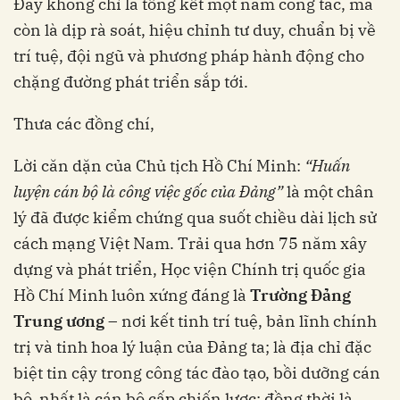
Đây không chỉ là tổng kết một năm công tác, mà
còn là dịp rà soát, hiệu chỉnh tư duy, chuẩn bị về
trí tuệ, đội ngũ và phương pháp hành động cho
chặng đường phát triển sắp tới.
Thưa các đồng chí,
Lời căn dặn của Chủ tịch Hồ Chí Minh:
“Huấn
luyện cán bộ là công việc gốc của Đảng”
là một chân
lý đã được kiểm chứng qua suốt chiều dài lịch sử
cách mạng Việt Nam. Trải qua hơn 75 năm xây
dựng và phát triển, Học viện Chính trị quốc gia
Hồ Chí Minh luôn xứng đáng là
Trường Đảng
Trung ương
– nơi kết tinh trí tuệ, bản lĩnh chính
trị và tinh hoa lý luận của Đảng ta; là địa chỉ đặc
biệt tin cậy trong công tác đào tạo, bồi dưỡng cán
bộ, nhất là cán bộ cấp chiến lược; đồng thời là