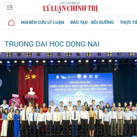
NGHIÊN CỨU LÝ LUẬN
ĐÀO TẠO - BỒI DƯỠNG
THỰC TI
TRUONG DAI HOC DONG NAI