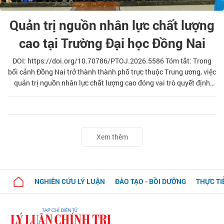
Quản trị nguồn nhân lực chất lượng
cao tại Trường Đại học Đồng Nai
DOI: https://doi.org/10.70786/PTOJ.2026.5586 Tóm tắt: Trong
bối cảnh Đồng Nai trở thành thành phố trực thuộc Trung ương, việc
quản trị nguồn nhân lực chất lượng cao đóng vai trò quyết định
năng lực cạnh tranh và sự phát triển kinh tế bền vững của thành
phố. Bài viết phân tích thực trạng quản trị và thực thi các chính
sách thu hút nguồn nhân lực chất lượng cao tại Trường Đại học
Đồng Nai, đánh giá hệ thống văn bản pháp lý và những rào cản
Xem thêm
thực tế, qua đó đề xuất khung giải pháp nhằm tối ưu hóa nguồn
nhân lự
NGHIÊN CỨU LÝ LUẬN
ĐÀO TẠO - BỒI DƯỠNG
THỰC TI