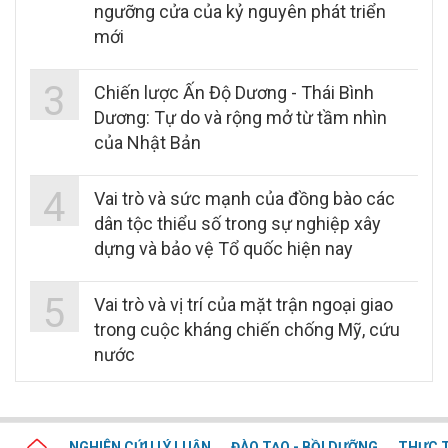
ngưỡng cửa của kỷ nguyên phát triển
mới
3
Chiến lược Ấn Độ Dương - Thái Bình
Dương: Tự do và rộng mở từ tầm nhìn
của Nhật Bản
4
Vai trò và sức mạnh của đồng bào các
dân tộc thiểu số trong sự nghiệp xây
dựng và bảo vệ Tổ quốc hiện nay
5
Vai trò và vị trí của mặt trận ngoại giao
trong cuộc kháng chiến chống Mỹ, cứu
nước
NGHIÊN CỨU LÝ LUẬN
ĐÀO TẠO - BỒI DƯỠNG
THỰC T