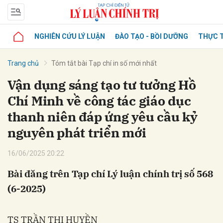
NGHIÊN CỨU LÝ LUẬN
ĐÀO TẠO - BỒI DƯỠNG
THỰC T
Trang chủ
Tóm tắt bài Tạp chí in số mới nhất
Vận dụng sáng tạo tư tưởng Hồ
Chí Minh về công tác giáo dục
thanh niên đáp ứng yêu cầu kỷ
nguyên phát triển mới
16/06/2025 20:22
Bài đăng trên Tạp chí Lý luận chính trị số 568
(6-2025)
TS TRẦN THỊ HUYỀN