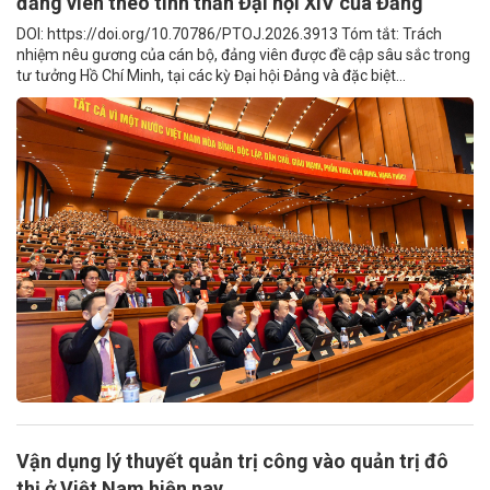
đảng viên theo tinh thần Đại hội XIV của Đảng
DOI: https://doi.org/10.70786/PTOJ.2026.3913 Tóm tắt: Trách
nhiệm nêu gương của cán bộ, đảng viên được đề cập sâu sắc trong
tư tưởng Hồ Chí Minh, tại các kỳ Đại hội Đảng và đặc biệt...
Vận dụng lý thuyết quản trị công vào quản trị đô
thị ở Việt Nam hiện nay