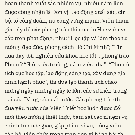
hoàn thành xuất sắc nhiệm vụ, nhiều năm liền
được công nhận là Đơn vị Lao động xuất sắc, chi
bộ, tổ công đoàn, nữ công vững mạnh. Viện tham
gia đầy đủ các phong trào thi đua do Học viện và
cấp trên phát động, như: “Học tập và làm theo tư
tưởng, đạo đức, phong cách Hồ Chí Minh”; “Thi
đua dạy tốt, nghiên cứu khoa học tốt”; phong trào
Phụ nữ “Giỏi việc trường, đảm việc nhà”; “Phụ nữ
tích cực học tập, lao động sáng tạo, xây dựng gia
đình hạnh phúc”, thi đua lập thành tích chào
mừng ngày những ngày lễ lớn, các sự kiện trọng
đại của Đảng, của đất nước. Các phong trào thi
đua yêu nước của Viện Triết học luôn được đổi
mới theo hướng thiết thực, bám sát các nhiệm vụ
chính trị được giao, góp phần cổ vũ, động viên
cán bộ, viên chức trong toàn đơn vị hăng hái thi