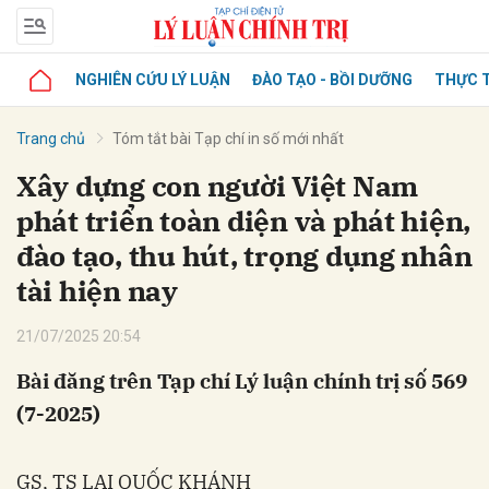
NGHIÊN CỨU LÝ LUẬN
ĐÀO TẠO - BỒI DƯỠNG
THỰC T
Trang chủ
Tóm tắt bài Tạp chí in số mới nhất
Xây dựng con người Việt Nam
phát triển toàn diện và phát hiện,
đào tạo, thu hút, trọng dụng nhân
tài hiện nay
21/07/2025 20:54
Bài đăng trên Tạp chí Lý luận chính trị số 569
(7-2025)
GS, TS LẠI QUỐC KHÁNH